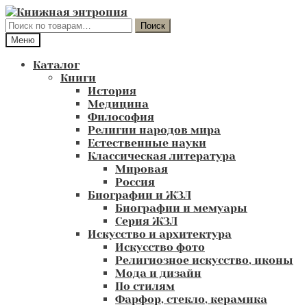
Перейти
Перейти
к
к
Искать:
Поиск
навигации
содержимому
Меню
Каталог
Книги
История
Медицина
Философия
Религии народов мира
Естественные науки
Классическая литература
Мировая
Россия
Биографии и ЖЗЛ
Биографии и мемуары
Серия ЖЗЛ
Искусство и архитектура
Искусство фото
Религиозное искусство, иконы
Мода и дизайн
По стилям
Фарфор, стекло, керамика