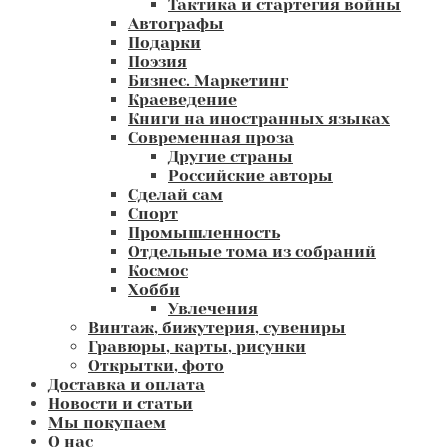
Тактика и стартегия войны
Автографы
Подарки
Поэзия
Бизнес. Маркетинг
Краеведение
Книги на иностранных языках
Современная проза
Другие страны
Российские авторы
Сделай сам
Спорт
Промышленность
Отдельные тома из собраний
Космос
Хобби
Увлечения
Винтаж, бижутерия, сувениры
Гравюры, карты, рисунки
Открытки, фото
Доставка и оплата
Новости и статьи
Мы покупаем
О нас