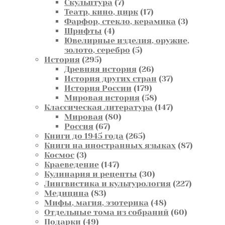
7
това
Скульптура
7
товаров
17
Театр, кино, цирк
17
товаров
3
Фарфор, стекло, керамика
3
4
товара
Шрифты
4
товара
Ювелирные изделия, оружие,
5
золото, серебро
5
295
товаров
История
295
товаров
26
Древняя история
26
товаров
37
История других стран
37
179
товаров
История России
179
товаров
58
Мировая история
58
товаров
147
Классическая литература
147
80
товаров
Мировая
80
67
товаров
Россия
67
товаров
265
Книги до 1945 года
265
товаров
87
Книги на иностранных языках
87
3
товаров
Космос
3
товара
147
Краеведение
147
товаров
30
Кулинария и рецепты
30
товаров
227
Лингвистика и культурология
227
83
товаров
Медицина
83
товара
48
Мифы, магия, эзотерика
48
товаров
60
Отдельные тома из собраний
60
49
товаров
Подарки
49