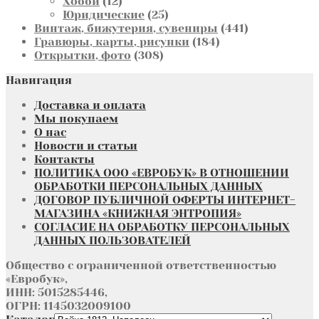
12
товара
Хобби
12
товаров
25
Юридические
25
товаров
441
Винтаж, бижутерия, сувениры
441
184
товар
Гравюры, карты, рисунки
184
308
товара
Открытки, фото
308
товаров
Навигация
Доставка и оплата
Мы покупаем
О нас
Новости и статьи
Контакты
ПОЛИТИКА ООО «ЕВРОБУК» В ОТНОШЕНИИ
ОБРАБОТКИ ПЕРСОНАЛЬНЫХ ДАННЫХ
ДОГОВОР ПУБЛИЧНОЙ ОФЕРТЫ ИНТЕРНЕТ-
МАГАЗИНА «КНИЖНАЯ ЭНТРОПИЯ»
СОГЛАСИЕ НА ОБРАБОТКУ ПЕРСОНАЛЬНЫХ
ДАННЫХ ПОЛЬЗОВАТЕЛЕЙ
Общество с ограниченной ответственностью
«Евробук»,
ИНН: 5015285446,
ОГРН: 1145032009100