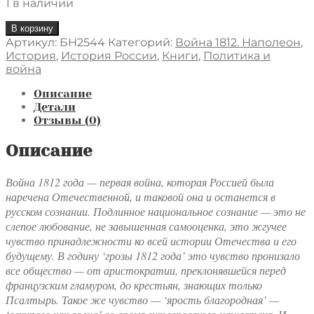
1 в наличии
Количество
В корзину
товара
Артикул:
БН2544
Категорий:
Война 1812. Наполеон
,
Партитура
История
,
История России
,
Книги
,
Политика и
Первой
война
Отечественной.
Война
Описание
1812
Детали
года
Отзывы (0)
Описание
Война 1812 года — первая война, которая Россией была
наречена Отечественной, и таковой она и останется в
русском сознании. Подлинное национальное сознание — это не
слепое любование, не завышенная самооценка, это жгучее
чувство принадлежности ко всей истории Отечества и его
будущему. В годину ‘грозы 1812 года’ это чувство пронизало
все общество — от аристократии, преклонявшейся перед
французским гламуром, до крестьян, знающих только
Псалтырь. Такое же чувство — ‘ярость благородная’ —