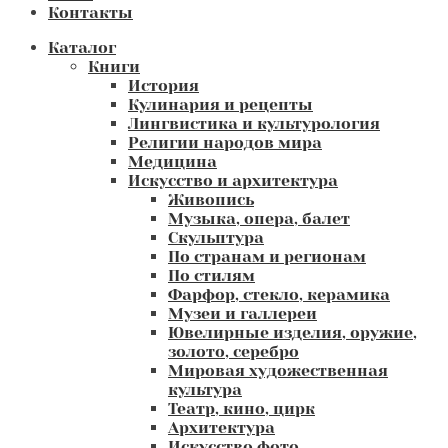
Контакты
Каталог
Книги
История
Кулинария и рецепты
Лингвистика и культурология
Религии народов мира
Медицина
Искусство и архитектура
Живопись
Музыка, опера, балет
Скульптура
По странам и регионам
По стилям
Фарфор, стекло, керамика
Музеи и галлереи
Ювелирные изделия, оружие,
золото, серебро
Мировая художественная
культура
Театр, кино, цирк
Архитектура
Искусство фото