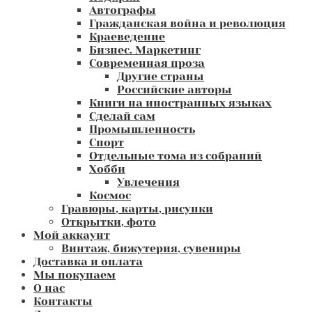
Автографы
Гражданская война и революция
Краеведение
Бизнес. Маркетинг
Современная проза
Другие страны
Российские авторы
Книги на иностранных языках
Сделай сам
Промышленность
Спорт
Отдельные тома из собраний
Хобби
Увлечения
Космос
Гравюры, карты, рисунки
Открытки, фото
Мой аккаунт
Винтаж, бижутерия, сувениры
Доставка и оплата
Мы покупаем
О нас
Контакты