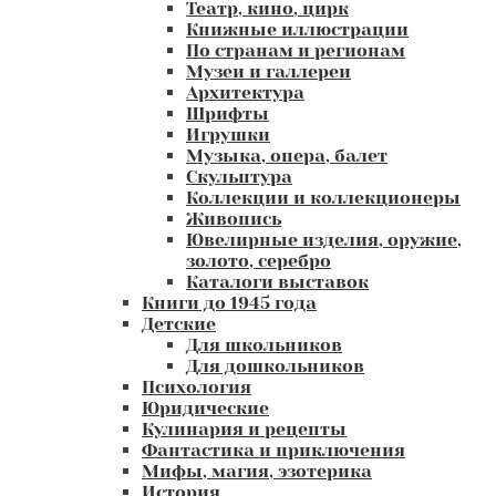
Театр, кино, цирк
Книжные иллюстрации
По странам и регионам
Музеи и галлереи
Архитектура
Шрифты
Игрушки
Музыка, опера, балет
Скульптура
Коллекции и коллекционеры
Живопись
Ювелирные изделия, оружие,
золото, серебро
Каталоги выставок
Книги до 1945 года
Детские
Для школьников
Для дошкольников
Психология
Юридические
Кулинария и рецепты
Фантастика и приключения
Мифы, магия, эзотерика
История