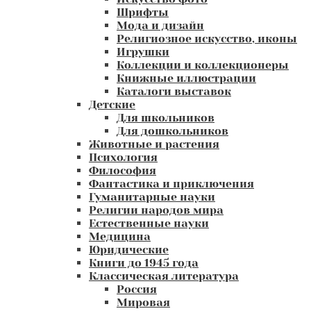
Шрифты
Мода и дизайн
Религиозное искусство, иконы
Игрушки
Коллекции и коллекционеры
Книжные иллюстрации
Каталоги выставок
Детские
Для школьников
Для дошкольников
Животные и растения
Психология
Философия
Фантастика и приключения
Гуманитарные науки
Религии народов мира
Естественные науки
Медицина
Юридические
Книги до 1945 года
Классическая литература
Россия
Мировая