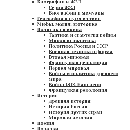
Биографии и ЖЗЛ
Серия ЖЗЛ
Биографии и мемуары
География и путешествия
Мифы, магия, эзотерика
Политика и война
Тактика и стартегия войны
Мировая политика
Политика Россия и СССР
Военная техника и форма
Вторая мировая
Французкая революция
Первая мировая
Войны и политика древнего
мира
Война 1812. Наполеон
Французкая революция
История
Древняя история
История России
История других стран
Мировая история
Поэзия
Подарки