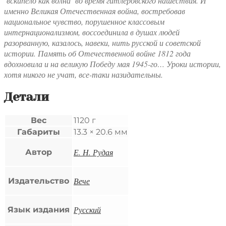
‘вскипело как волна’ во время гитлеровского нашествия. И
именно Великая Отечественная война, востребовав
национальное чувство, порушенное классовым
интернационализмом, воссоединила в душах людей
разорванную, казалось, навеки, нить русской и советской
истории. Память об Отечественной войне 1812 года
вдохновила и на великую Победу мая 1945-го… Уроки истории,
хотя никого не учат, все-таки назидательны.
Детали
Вес
1120 г
Габариты
13.3 × 20.6 мм
Е. Н. Рудая
Автор
Вече
Издательство
Русский
Язык издания