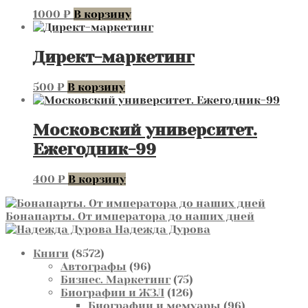
1000
₽
В корзину
Директ-маркетинг
500
₽
В корзину
Московский университет.
Ежегодник-99
400
₽
В корзину
Бонапарты. От императора до наших дней
Надежда Дурова
8572
Книги
8572
товара
96
Автографы
96
товаров
75
Бизнес. Маркетинг
75
товаров
126
Биографии и ЖЗЛ
126
товаров
96
Биографии и мемуары
96