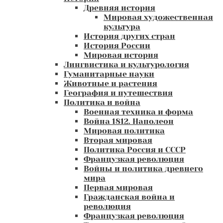
Древняя история
Мировая художественная
культура
История других стран
История России
Мировая история
Лингвистика и культурология
Гуманитарные науки
Животные и растения
География и путешествия
Политика и война
Военная техника и форма
Война 1812. Наполеон
Мировая политика
Вторая мировая
Политика Россия и СССР
Французкая революция
Войны и политика древнего
мира
Первая мировая
Гражданская война и
революция
Французкая революция