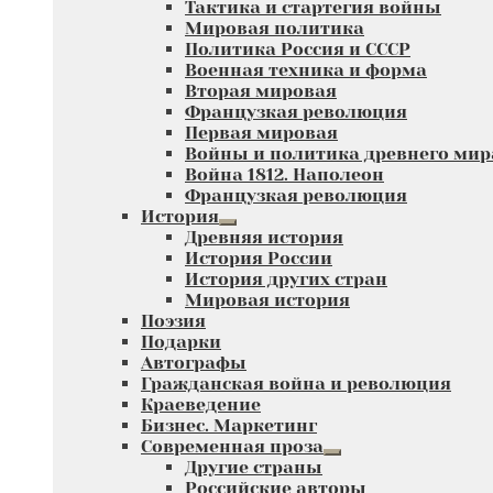
Тактика и стартегия войны
вложенное
Мировая политика
меню
Политика Россия и СССР
Военная техника и форма
Вторая мировая
Французкая революция
Первая мировая
Войны и политика древнего мир
Война 1812. Наполеон
Французкая революция
История
Развернутое
Древняя история
вложенное
История России
меню
История других стран
Мировая история
Поэзия
Подарки
Автографы
Гражданская война и революция
Краеведение
Бизнес. Маркетинг
Современная проза
Развернутое
Другие страны
вложенное
Российские авторы
меню