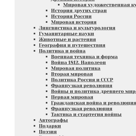
Мировая художественная к
История других стран
История России
Мировая история
Лингвистика и культурология
Гуманитарные науки
Животные и растения
География и путешествия
Политика и война
Военная техника и форма
Война 1812. Наполеон
Мировая политика
Вторая мировая
Политика Россия и СССР
Французкая революция
Войны и политика древнего мир
Первая мировая
Гражданская война и революци
Французкая революция
Тактика и стартегия войны
Автографы
Подарки
Поэзия