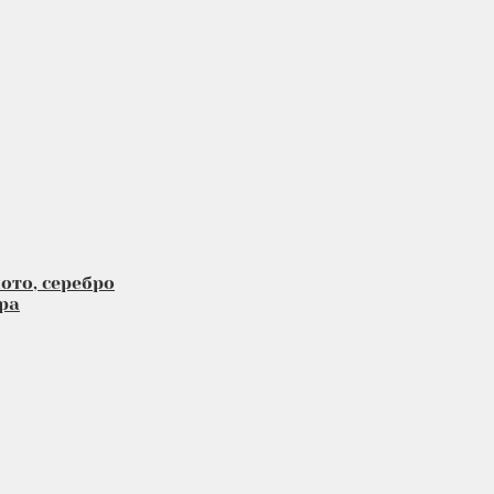
ото, серебро
ра