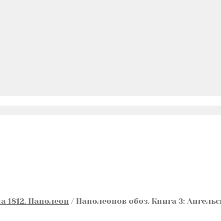
а 1812. Наполеон
/
Наполеонов обоз. Книга 3: Ангель