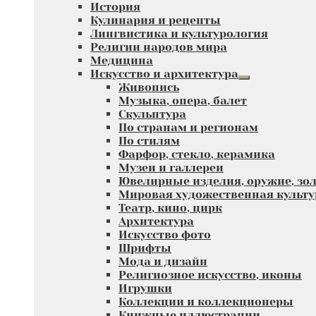
Развернутое
История
меню
вложенное
Кулинария и рецепты
меню
Лингвистика и культурология
Религии народов мира
Медицина
Искусство и архитектура
Развернутое
Живопись
вложенное
Музыка, опера, балет
меню
Скульптура
По странам и регионам
По стилям
Фарфор, стекло, керамика
Музеи и галлереи
Ювелирные изделия, оружие, зол
Мировая художественная культу
Театр, кино, цирк
Архитектура
Искусство фото
Шрифты
Мода и дизайн
Религиозное искусство, иконы
Игрушки
Коллекции и коллекционеры
Книжные иллюстрации