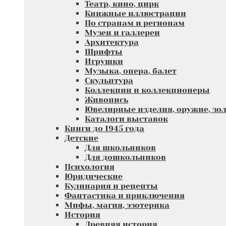
Театр, кино, цирк
Книжные иллюстрации
По странам и регионам
Музеи и галлереи
Архитектура
Шрифты
Игрушки
Музыка, опера, балет
Скульптура
Коллекции и коллекционеры
Живопись
Ювелирные изделия, оружие, зол
Каталоги выставок
Книги до 1945 года
Детские
Для школьников
Для дошкольников
Психология
Юридические
Кулинария и рецепты
Фантастика и приключения
Мифы, магия, эзотерика
История
Древняя история