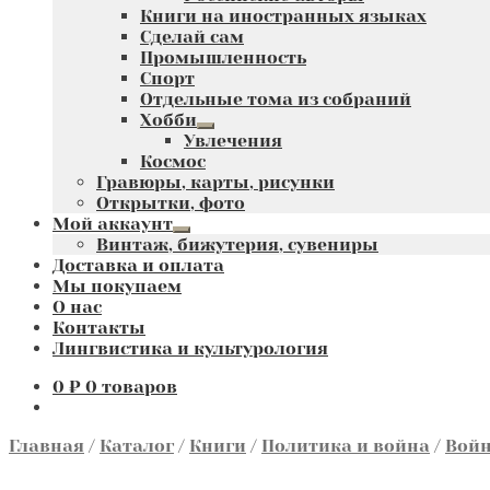
Книги на иностранных языках
Сделай сам
Промышленность
Спорт
Отдельные тома из собраний
Хобби
Развернутое
Увлечения
вложенное
Космос
меню
Гравюры, карты, рисунки
Открытки, фото
Мой аккаунт
Развернутое
Винтаж, бижутерия, сувениры
вложенное
Доставка и оплата
меню
Мы покупаем
О нас
Контакты
Лингвистика и культурология
0
₽
0 товаров
Главная
/
Каталог
/
Книги
/
Политика и война
/
Войн