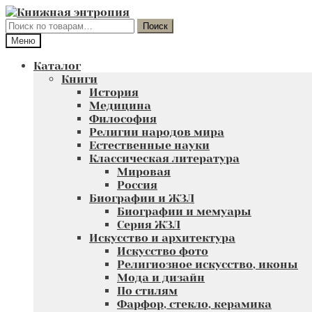
Перейти
Перейти
к
к
Искать:
Поиск
навигации
содержимому
Меню
Каталог
Книги
История
Медицина
Философия
Религии народов мира
Естественные науки
Классическая литература
Мировая
Россия
Биографии и ЖЗЛ
Биографии и мемуары
Серия ЖЗЛ
Искусство и архитектура
Искусство фото
Религиозное искусство, иконы
Мода и дизайн
По стилям
Фарфор, стекло, керамика