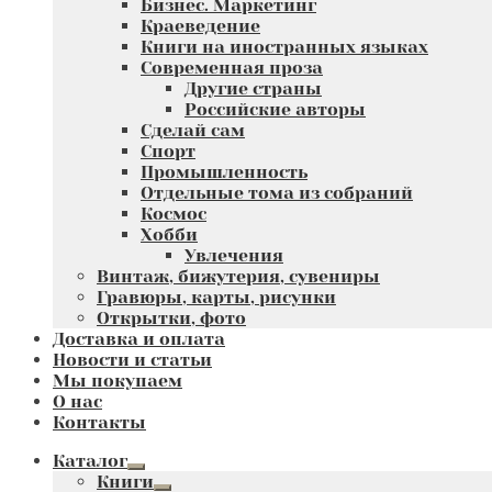
Бизнес. Маркетинг
Краеведение
Книги на иностранных языках
Современная проза
Другие страны
Российские авторы
Сделай сам
Спорт
Промышленность
Отдельные тома из собраний
Космос
Хобби
Увлечения
Винтаж, бижутерия, сувениры
Гравюры, карты, рисунки
Открытки, фото
Доставка и оплата
Новости и статьи
Мы покупаем
О нас
Контакты
Каталог
Развернутое
Книги
вложенное