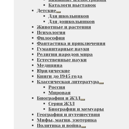
Каталоги выставок
Детские
Развернутое
Для школьников
вложенное
Для дошкольников
меню
Животные и растения
Психология
Философия
Фантастика и приключения
Гуманитарные науки
Религии народов мира
Естественные науки
Медицина
Юридические
Книги до 1945 года
Классическая литература
Развернутое
Россия
вложенное
Мировая
меню
Биографии и ЖЗЛ
Развернутое
Серия ЖЗЛ
вложенное
Биографии и мемуары
меню
География и путешествия
Мифы, магия, эзотерика
Политика и война
Развернутое