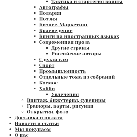
Тактика и стартегия войны
Автографы
Подарки
Поэзия
Бизнес. Маркетинг
Краеведение
Книги на иностранных языках
Современная проза
Другие страны
Российские авторы
Сделай сам
Спорт
Промышленность
Отдельные тома из собраний
Космос
Хобби
Увлечения
Винтаж, бижутерия, сувениры
Гравюры, карты, рисунки
Открытки, фото
Доставка и оплата
Новости и статьи
Мы покупаем
О нас