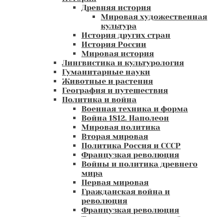
Древняя история
Мировая художественная
культура
История других стран
История России
Мировая история
Лингвистика и культурология
Гуманитарные науки
Животные и растения
География и путешествия
Политика и война
Военная техника и форма
Война 1812. Наполеон
Мировая политика
Вторая мировая
Политика Россия и СССР
Французкая революция
Войны и политика древнего
мира
Первая мировая
Гражданская война и
революция
Французкая революция