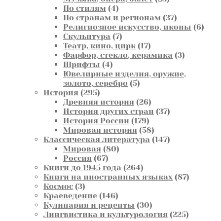
4
товара
По стилям
4
товара
37
По странам и регионам
37
товаров
6
Религиозное искусство, иконы
6
7
това
Скульптура
7
товаров
17
Театр, кино, цирк
17
товаров
3
Фарфор, стекло, керамика
3
4
товара
Шрифты
4
товара
Ювелирные изделия, оружие,
5
золото, серебро
5
295
товаров
История
295
товаров
26
Древняя история
26
товаров
37
История других стран
37
179
товаров
История России
179
товаров
58
Мировая история
58
товаров
147
Классическая литература
147
80
товаров
Мировая
80
67
товаров
Россия
67
товаров
264
Книги до 1945 года
264
товара
87
Книги на иностранных языках
87
3
товаров
Космос
3
товара
146
Краеведение
146
товаров
30
Кулинария и рецепты
30
товаров
225
Лингвистика и культурология
225