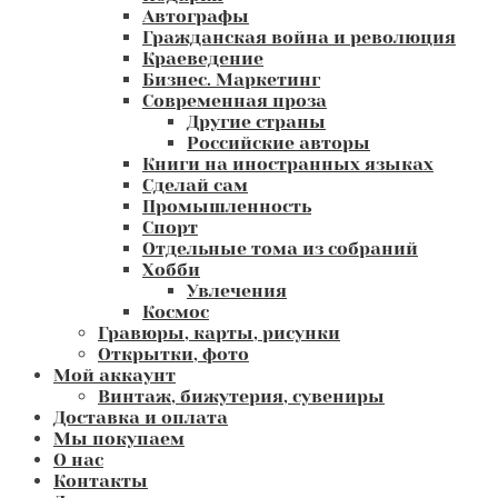
Автографы
Гражданская война и революция
Краеведение
Бизнес. Маркетинг
Современная проза
Другие страны
Российские авторы
Книги на иностранных языках
Сделай сам
Промышленность
Спорт
Отдельные тома из собраний
Хобби
Увлечения
Космос
Гравюры, карты, рисунки
Открытки, фото
Мой аккаунт
Винтаж, бижутерия, сувениры
Доставка и оплата
Мы покупаем
О нас
Контакты