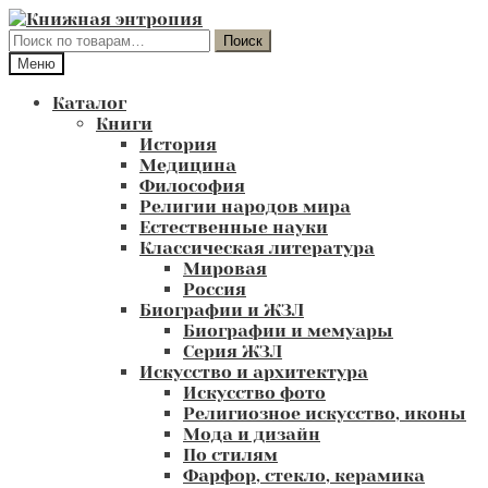
Перейти
Перейти
к
к
Искать:
Поиск
навигации
содержимому
Меню
Каталог
Книги
История
Медицина
Философия
Религии народов мира
Естественные науки
Классическая литература
Мировая
Россия
Биографии и ЖЗЛ
Биографии и мемуары
Серия ЖЗЛ
Искусство и архитектура
Искусство фото
Религиозное искусство, иконы
Мода и дизайн
По стилям
Фарфор, стекло, керамика