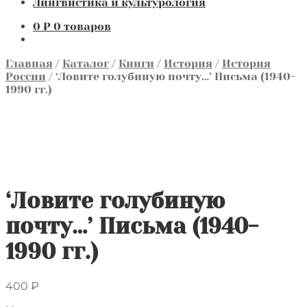
Лингвистика и культурология
0
₽
0 товаров
Главная
/
Каталог
/
Книги
/
История
/
История
России
/
‘Ловите голубиную почту…’ Письма (1940-
1990 гг.)
‘Ловите голубиную
почту…’ Письма (1940-
1990 гг.)
400
₽