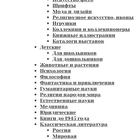
Шрифты
Мода и дизайн
Религиозное искусство, иконы
Игрушки
Коллекции и коллекционеры
Книжные иллюстрации
Каталоги выставок
Детские
Для школьников
Для дошкольников
Животные и растения
Психология
Философия
Фантастика и приключения
Гуманитарные науки
Религии народов мира
Естественные науки
Медицина
Юридические
Книги до 1945 года
Классическая литература
Россия
Мировая