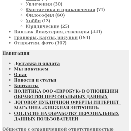
товара
30
Увлечения
30
товаров
74
Фантастика и приключения
74
80
товара
Философия
80
12
товаров
Хобби
12
товаров
25
Юридические
25
товаров
441
Винтаж, бижутерия, сувениры
441
184
товар
Гравюры, карты, рисунки
184
307
товара
Открытки, фото
307
товаров
Навигация
Доставка и оплата
Мы покупаем
О нас
Новости и статьи
Контакты
ПОЛИТИКА ООО «ЕВРОБУК» В ОТНОШЕНИИ
ОБРАБОТКИ ПЕРСОНАЛЬНЫХ ДАННЫХ
ДОГОВОР ПУБЛИЧНОЙ ОФЕРТЫ ИНТЕРНЕТ-
МАГАЗИНА «КНИЖНАЯ ЭНТРОПИЯ»
СОГЛАСИЕ НА ОБРАБОТКУ ПЕРСОНАЛЬНЫХ
ДАННЫХ ПОЛЬЗОВАТЕЛЕЙ
Общество с ограниченной ответственностью