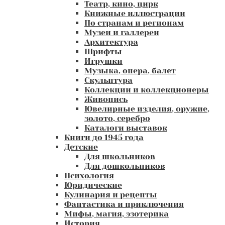
Театр, кино, цирк
Книжные иллюстрации
По странам и регионам
Музеи и галлереи
Архитектура
Шрифты
Игрушки
Музыка, опера, балет
Скульптура
Коллекции и коллекционеры
Живопись
Ювелирные изделия, оружие,
золото, серебро
Каталоги выставок
Книги до 1945 года
Детские
Для школьников
Для дошкольников
Психология
Юридические
Кулинария и рецепты
Фантастика и приключения
Мифы, магия, эзотерика
История