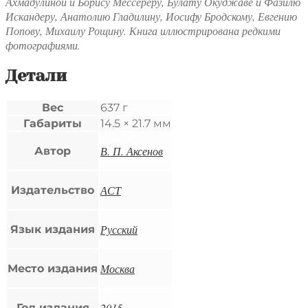
Ахмадулиной и Борису Мессереру, Булату Окуджаве и Фазилю
Искандеру, Анатолию Гладилину, Иосифу Бродскому, Евгению
Попову, Михаилу Рощину. Книга иллюстрирована редкими
фотографиями.
Детали
Вес
637 г
Габариты
14.5 × 21.7 мм
В. П. Аксенов
Автор
АСТ
Издательство
Русский
Язык издания
Москва
Место издания
2015
Год издания