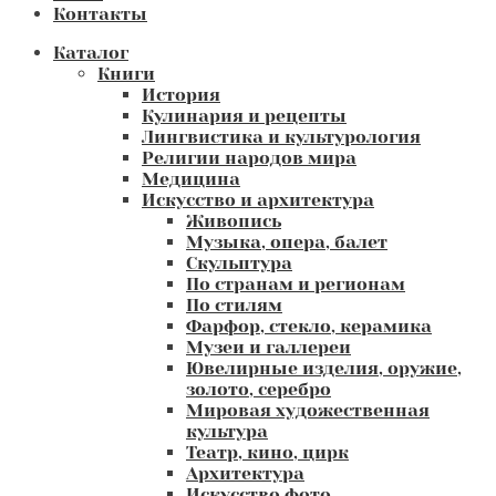
Контакты
Каталог
Книги
История
Кулинария и рецепты
Лингвистика и культурология
Религии народов мира
Медицина
Искусство и архитектура
Живопись
Музыка, опера, балет
Скульптура
По странам и регионам
По стилям
Фарфор, стекло, керамика
Музеи и галлереи
Ювелирные изделия, оружие,
золото, серебро
Мировая художественная
культура
Театр, кино, цирк
Архитектура
Искусство фото