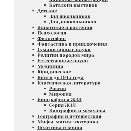
Каталоги выставок
Детские
Для школьников
Для дошкольников
Животные и растения
Психология
Философия
Фантастика и приключения
Гуманитарные науки
Религии народов мира
Естественные науки
Медицина
Юридические
Книги до 1945 года
Классическая литература
Россия
Мировая
Биографии и ЖЗЛ
Серия ЖЗЛ
Биографии и мемуары
География и путешествия
Мифы, магия, эзотерика
Политика и война