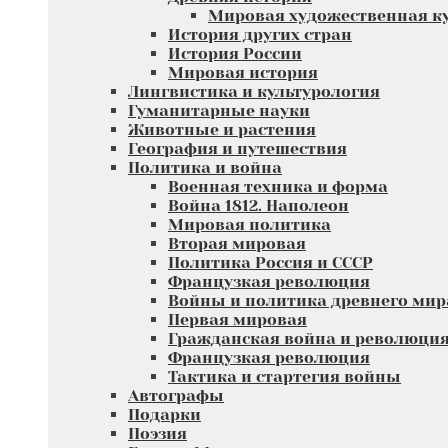
Мировая художественная к
История других стран
История России
Мировая история
Лингвистика и культурология
Гуманитарные науки
Животные и растения
География и путешествия
Политика и война
Военная техника и форма
Война 1812. Наполеон
Мировая политика
Вторая мировая
Политика Россия и СССР
Французкая революция
Войны и политика древнего мир
Первая мировая
Гражданская война и революци
Французкая революция
Тактика и стартегия войны
Автографы
Подарки
Поэзия