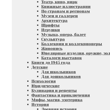
Театр, кино, цирк
Книжные иллюстрации
По странам и регионам
Музеи и галлереи
Архитектура
Шрифты
Игрушки
Музыка, опера, балет
Скульптура
Коллекции и коллекционеры
Живопись
Ювелирные изделия, оружие, зол
Каталоги выставок
Книги до 1945 года
Детские
Для школьников
Для дошкольников
Психология
Юридические
Кулинария и рецепты
Фантастика и приключения
Мифы, магия, эзотерика
История
Древняя история