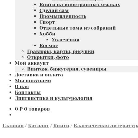
Книги на иностранных языках
Сделай сам
Промышленность
Спорт
Отдельные тома из собраний
Хобби
Увлечения
Космос
Гравюры, карты, рисунки
Открытки, фото
Мой аккаунт
Винтаж, бижутерия, сувениры
Доставка и оплата
Мы покупаем
О нас
Контакты
Лингвистика и культурология
0
₽
0 товаров
Главная
/
Каталог
/
Книги
/
Классическая литератур