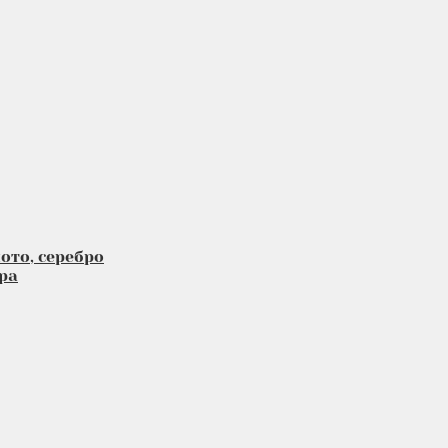
ото, серебро
ра