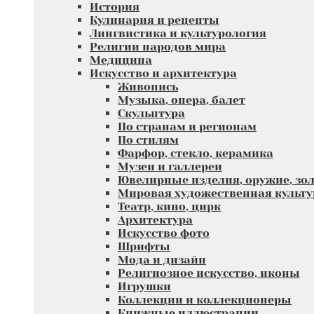
История
Кулинария и рецепты
Лингвистика и культурология
Религии народов мира
Медицина
Искусство и архитектура
Живопись
Музыка, опера, балет
Скульптура
По странам и регионам
По стилям
Фарфор, стекло, керамика
Музеи и галлереи
Ювелирные изделия, оружие, зол
Мировая художественная культу
Театр, кино, цирк
Архитектура
Искусство фото
Шрифты
Мода и дизайн
Религиозное искусство, иконы
Игрушки
Коллекции и коллекционеры
Книжные иллюстрации