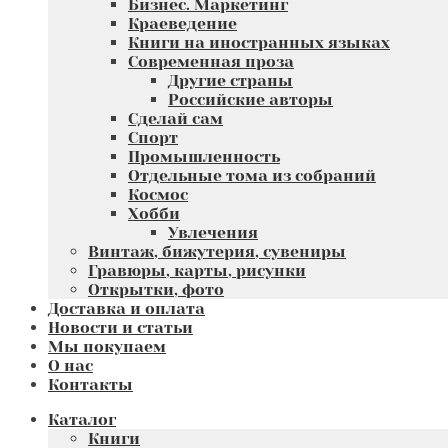
Бизнес. Маркетинг
Краеведение
Книги на иностранных языках
Современная проза
Другие страны
Российские авторы
Сделай сам
Спорт
Промышленность
Отдельные тома из собраний
Космос
Хобби
Увлечения
Винтаж, бижутерия, сувениры
Гравюры, карты, рисунки
Открытки, фото
Доставка и оплата
Новости и статьи
Мы покупаем
О нас
Контакты
Каталог
Книги