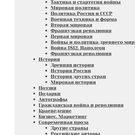
Тактика и стартегия войны
Мировая политика
Политика Россия и СССР
Военная техника и форма
Вторая мировая
Французкая революция
Первая мировая
Войны и политика древнего мир
Война 1812. Наполеон
Французкая революция
История
Древняя история
История России
История других стран
Мировая история
Поэзия
Подарки
Автографы
Гражданская война и революция
Краеведение
Бизнес. Маркетинг
Современная проза
Другие страны
Российские авторы