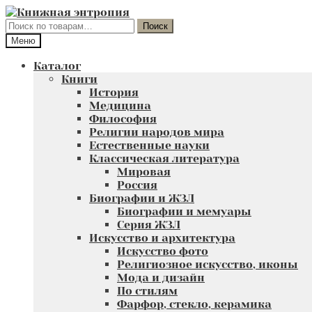
Перейти
Перейти
к
к
Искать:
Поиск
навигации
содержимому
Меню
Каталог
Книги
История
Медицина
Философия
Религии народов мира
Естественные науки
Классическая литература
Мировая
Россия
Биографии и ЖЗЛ
Биографии и мемуары
Серия ЖЗЛ
Искусство и архитектура
Искусство фото
Религиозное искусство, иконы
Мода и дизайн
По стилям
Фарфор, стекло, керамика