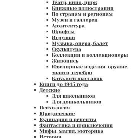
Театр, кино, цирк
Книжные иллюстрации
По странам и регионам
Музеи и галлереи
Архитектура
Шрифты
Игрушки
Музыка, опера, балет
Скульптура
Коллекции и коллекционеры
Живопись
Ювелирные изделия, оружие,
золото, серебро
Каталоги выставок
Книги до 1945 года
Детские
Для школьников
Для дошкольников
Психология
Юридические
Кулинария и рецепты
Фантастика и приключения
Мифы, магия, эзотерика
История