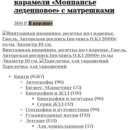
карамели «Монпансье
леденцовое» с матрешками
300
₽
В корзину
Винтажная икорница, розетка под варенье. Гжель.
Авторская роспись (подпись О.К.) 2000е годы
Диаметр 10 см.
Тарелочка для украшений
8567
Книги
8567
товаров
96
Автографы
96
товаров
75
Бизнес. Маркетинг
75
товаров
126
Биографии и ЖЗЛ
126
товаров
96
Биографии и мемуары
96
32
товаров
Серия ЖЗЛ
32
товара
99
География и путешествия
99
132
товаров
Гуманитарные науки
132
152
товара
Детские
152
товара
57
Для дошкольников
57