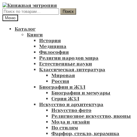
Перейти
Перейти
к
к
Искать:
Поиск
навигации
содержимому
Меню
Каталог
Книги
История
Медицина
Философия
Религии народов мира
Естественные науки
Классическая литература
Мировая
Россия
Биографии и ЖЗЛ
Биографии и мемуары
Серия ЖЗЛ
Искусство и архитектура
Искусство фото
Религиозное искусство, иконы
Мода и дизайн
По стилям
Фарфор, стекло, керамика