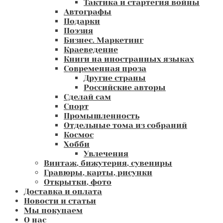
Тактика и стартегия войны
Автографы
Подарки
Поэзия
Бизнес. Маркетинг
Краеведение
Книги на иностранных языках
Современная проза
Другие страны
Российские авторы
Сделай сам
Спорт
Промышленность
Отдельные тома из собраний
Космос
Хобби
Увлечения
Винтаж, бижутерия, сувениры
Гравюры, карты, рисунки
Открытки, фото
Доставка и оплата
Новости и статьи
Мы покупаем
О нас