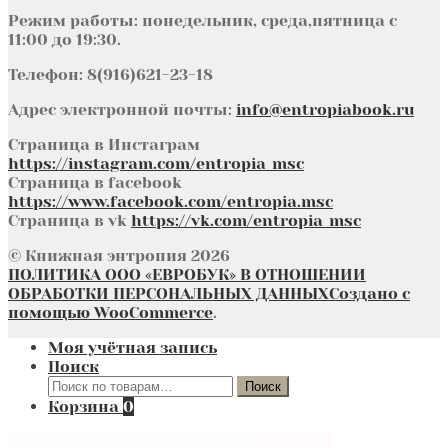
Режим работы: понедельник, среда,пятница с
11:00 до 19:30.
Телефон: 8(916)621-23-18
Адрес электронной почты:
info@entropiabook.ru
Страница в Инстаграм
https://instagram.com/entropia_msc
Страница в facebook
https://www.facebook.com/entropia.msc
Страница в vk
https://vk.com/entropia_msc
© Книжная энтропия 2026
ПОЛИТИКА ООО «ЕВРОБУК» В ОТНОШЕНИИ
ОБРАБОТКИ ПЕРСОНАЛЬНЫХ ДАННЫХ
Создано с
помощью WooCommerce
.
Моя учётная запись
Поиск
Искать:
Поиск
Корзина
0