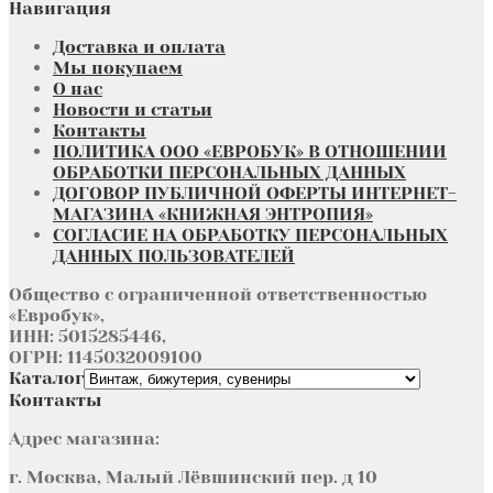
Навигация
Доставка и оплата
Мы покупаем
О нас
Новости и статьи
Контакты
ПОЛИТИКА ООО «ЕВРОБУК» В ОТНОШЕНИИ
ОБРАБОТКИ ПЕРСОНАЛЬНЫХ ДАННЫХ
ДОГОВОР ПУБЛИЧНОЙ ОФЕРТЫ ИНТЕРНЕТ-
МАГАЗИНА «КНИЖНАЯ ЭНТРОПИЯ»
СОГЛАСИЕ НА ОБРАБОТКУ ПЕРСОНАЛЬНЫХ
ДАННЫХ ПОЛЬЗОВАТЕЛЕЙ
Общество с ограниченной ответственностью
«Евробук»,
ИНН: 5015285446,
ОГРН: 1145032009100
Каталог
Контакты
Адрес магазина:
г. Москва, Малый Лёвшинский пер. д 10