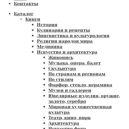
Контакты
Каталог
Книги
История
Кулинария и рецепты
Лингвистика и культурология
Религии народов мира
Медицина
Искусство и архитектура
Живопись
Музыка, опера, балет
Скульптура
По странам и регионам
По стилям
Фарфор, стекло, керамика
Музеи и галлереи
Ювелирные изделия, оружие,
золото, серебро
Мировая художественная
культура
Театр, кино, цирк
Архитектура
Искусство фото