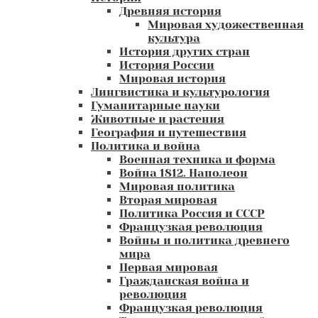
Древняя история
Мировая художественная
культура
История других стран
История России
Мировая история
Лингвистика и культурология
Гуманитарные науки
Животные и растения
География и путешествия
Политика и война
Военная техника и форма
Война 1812. Наполеон
Мировая политика
Вторая мировая
Политика Россия и СССР
Французкая революция
Войны и политика древнего
мира
Первая мировая
Гражданская война и
революция
Французкая революция