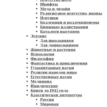
Шрифты
Мода и дизайн
Религиозное искусство, иконы
Игрушки
Коллекции и коллекционеры
Книжные иллюстрации
Каталоги выставок
Детские
Для школьников
Для дошкольников
Животные и растения
Психология
Философия
Фантастика и приключения
Гуманитарные науки
Религии народов мира
Естественные науки
Медицина
Юридические
Книги до 1945 года
Классическая литература
Россия
Мировая