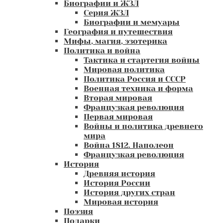
Биографии и ЖЗЛ
Серия ЖЗЛ
Биографии и мемуары
География и путешествия
Мифы, магия, эзотерика
Политика и война
Тактика и стартегия войны
Мировая политика
Политика Россия и СССР
Военная техника и форма
Вторая мировая
Французкая революция
Первая мировая
Войны и политика древнего
мира
Война 1812. Наполеон
Французкая революция
История
Древняя история
История России
История других стран
Мировая история
Поэзия
Подарки