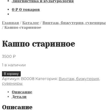
Лингвистика и культурология
0
₽
0 товаров
Главная
/
Каталог
/
Винтаж, бижутерия, сувениры
/
Кашпо старинное
Кашпо старинное
3500
₽
1 в наличии
Количество
В корзину
товара
Артикул:
B0008
Категория:
Винтаж, бижутерия,
Кашпо
сувениры
старинное
Описание
Детали
Описание