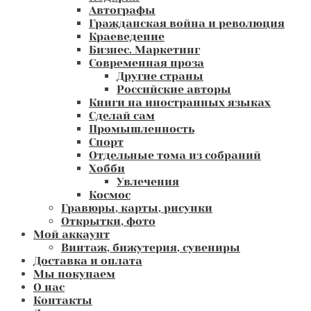
Автографы
Гражданская война и революция
Краеведение
Бизнес. Маркетинг
Современная проза
Другие страны
Российские авторы
Книги на иностранных языках
Сделай сам
Промышленность
Спорт
Отдельные тома из собраний
Хобби
Увлечения
Космос
Гравюры, карты, рисунки
Открытки, фото
Мой аккаунт
Винтаж, бижутерия, сувениры
Доставка и оплата
Мы покупаем
О нас
Контакты