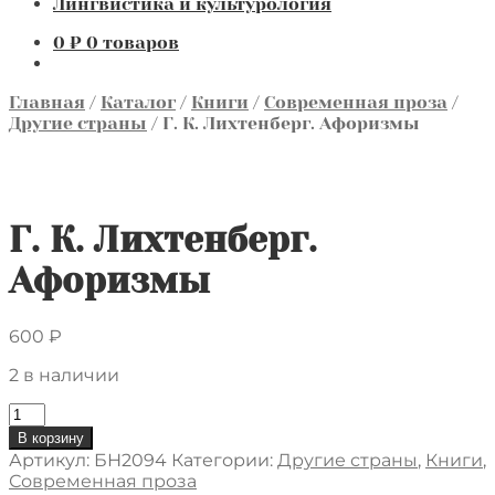
Лингвистика и культурология
0
₽
0 товаров
Главная
/
Каталог
/
Книги
/
Современная проза
/
Другие страны
/
Г. К. Лихтенберг. Афоризмы
Г. К. Лихтенберг.
Афоризмы
600
₽
2 в наличии
Количество
товара
В корзину
Г.
Артикул:
БН2094
Категории:
Другие страны
,
Книги
,
К.
Современная проза