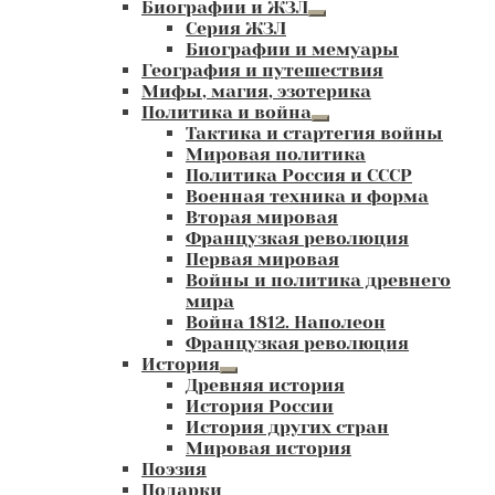
Биографии и ЖЗЛ
Развернутое
Серия ЖЗЛ
вложенное
Биографии и мемуары
меню
География и путешествия
Мифы, магия, эзотерика
Политика и война
Развернутое
Тактика и стартегия войны
вложенное
Мировая политика
меню
Политика Россия и СССР
Военная техника и форма
Вторая мировая
Французкая революция
Первая мировая
Войны и политика древнего
мира
Война 1812. Наполеон
Французкая революция
История
Развернутое
Древняя история
вложенное
История России
меню
История других стран
Мировая история
Поэзия
Подарки