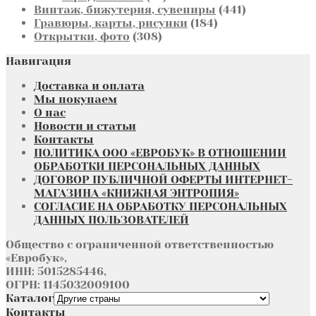
товаров
441
Винтаж, бижутерия, сувениры
441
184
товар
Гравюры, карты, рисунки
184
308
товара
Открытки, фото
308
товаров
Навигация
Доставка и оплата
Мы покупаем
О нас
Новости и статьи
Контакты
ПОЛИТИКА ООО «ЕВРОБУК» В ОТНОШЕНИИ
ОБРАБОТКИ ПЕРСОНАЛЬНЫХ ДАННЫХ
ДОГОВОР ПУБЛИЧНОЙ ОФЕРТЫ ИНТЕРНЕТ-
МАГАЗИНА «КНИЖНАЯ ЭНТРОПИЯ»
СОГЛАСИЕ НА ОБРАБОТКУ ПЕРСОНАЛЬНЫХ
ДАННЫХ ПОЛЬЗОВАТЕЛЕЙ
Общество с ограниченной ответственностью
«Евробук»,
ИНН: 5015285446,
ОГРН: 1145032009100
Каталог
Контакты