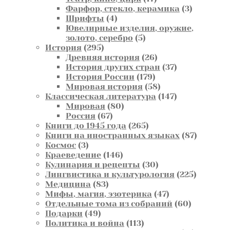
товаров
3
Фарфор, стекло, керамика
3
4
товара
Шрифты
4
товара
Ювелирные изделия, оружие,
5
золото, серебро
5
295
товаров
История
295
товаров
26
Древняя история
26
товаров
37
История других стран
37
179
товаров
История России
179
товаров
58
Мировая история
58
товаров
147
Классическая литература
147
80
товаров
Мировая
80
67
товаров
Россия
67
товаров
265
Книги до 1945 года
265
товаров
87
Книги на иностранных языках
87
3
товаров
Космос
3
товара
146
Краеведение
146
товаров
30
Кулинария и рецепты
30
товаров
225
Лингвистика и культурология
225
83
товаров
Медицина
83
товара
47
Мифы, магия, эзотерика
47
товаров
60
Отдельные тома из собраний
60
49
товаров
Подарки
49
товаров
113
Политика и война
113