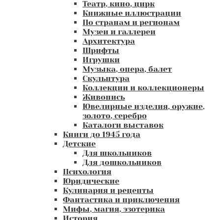
Театр, кино, цирк
Книжные иллюстрации
По странам и регионам
Музеи и галлереи
Архитектура
Шрифты
Игрушки
Музыка, опера, балет
Скульптура
Коллекции и коллекционеры
Живопись
Ювелирные изделия, оружие,
золото, серебро
Каталоги выставок
Книги до 1945 года
Детские
Для школьников
Для дошкольников
Психология
Юридические
Кулинария и рецепты
Фантастика и приключения
Мифы, магия, эзотерика
История