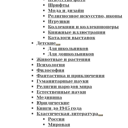
Шрифты
Мода и дизайн
Религиозное искусство, иконы
Игрушки
Коллекции и коллекционеры
Книжные иллюстрации
Каталоги выставок
Детские
Развернутое
Для школьников
вложенное
Для дошкольников
меню
Животные и растения
Психология
Философия
Фантастика и приключения
Гуманитарные науки
Религии народов мира
Естественные науки
Медицина
Юридические
Книги до 1945 года
Классическая литература
Развернутое
Россия
вложенное
Мировая
меню