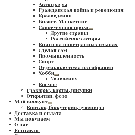
Автографы
Гражданская война и революция
Краеведение
Бизнес. Маркетинг
Современная проза
Развернутое
Другие страны
вложенное
Российские авторы
меню
Книги на иностранных языках
Сделай сам
Промышленность
Спорт
Отдельные тома из собраний
Хобби
Развернутое
Увлечения
вложенное
Космос
меню
Гравюры, карты, рисунки
Открытки, фото
Мой аккаунт
Развернутое
Винтаж, бижутерия, сувениры
вложенное
Доставка и оплата
меню
Мы покупаем
О нас
Контакты