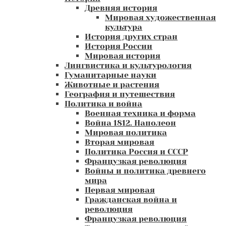
Древняя история
Мировая художественная
культура
История других стран
История России
Мировая история
Лингвистика и культурология
Гуманитарные науки
Животные и растения
География и путешествия
Политика и война
Военная техника и форма
Война 1812. Наполеон
Мировая политика
Вторая мировая
Политика Россия и СССР
Французкая революция
Войны и политика древнего
мира
Первая мировая
Гражданская война и
революция
Французкая революция