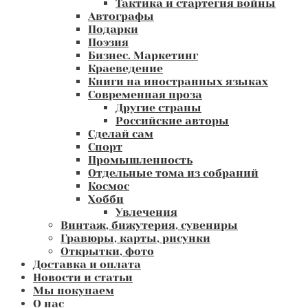
Тактика и стартегия войны
Автографы
Подарки
Поэзия
Бизнес. Маркетинг
Краеведение
Книги на иностранных языках
Современная проза
Другие страны
Российские авторы
Сделай сам
Спорт
Промышленность
Отдельные тома из собраний
Космос
Хобби
Увлечения
Винтаж, бижутерия, сувениры
Гравюры, карты, рисунки
Открытки, фото
Доставка и оплата
Новости и статьи
Мы покупаем
О нас