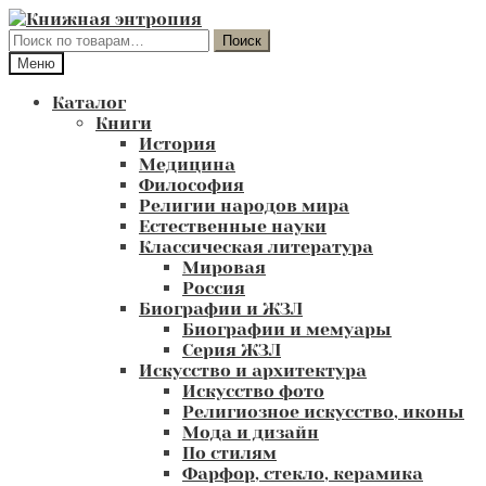
Перейти
Перейти
к
к
Искать:
Поиск
навигации
содержимому
Меню
Каталог
Книги
История
Медицина
Философия
Религии народов мира
Естественные науки
Классическая литература
Мировая
Россия
Биографии и ЖЗЛ
Биографии и мемуары
Серия ЖЗЛ
Искусство и архитектура
Искусство фото
Религиозное искусство, иконы
Мода и дизайн
По стилям
Фарфор, стекло, керамика