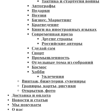
Тактика и стартегия войны
Автографы
Подарки
Поэзия
Бизнес. Маркетинг
Краеведение
Книги на иностранных языках
Современная проза
Другие страны
Российские авторы
Сделай сам
Спорт
Промышленность
Отдельные тома из собраний
Космос
Хобби
Увлечения
Винтаж, бижутерия, сувениры
Гравюры, карты, рисунки
Открытки, фото
Доставка и оплата
Новости и статьи
Мы покупаем
О нас