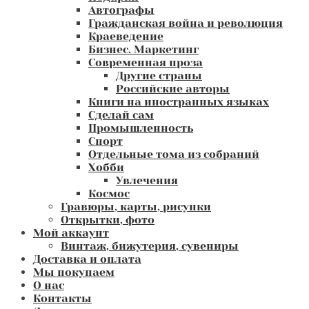
Автографы
Гражданская война и революция
Краеведение
Бизнес. Маркетинг
Современная проза
Другие страны
Российские авторы
Книги на иностранных языках
Сделай сам
Промышленность
Спорт
Отдельные тома из собраний
Хобби
Увлечения
Космос
Гравюры, карты, рисунки
Открытки, фото
Мой аккаунт
Винтаж, бижутерия, сувениры
Доставка и оплата
Мы покупаем
О нас
Контакты