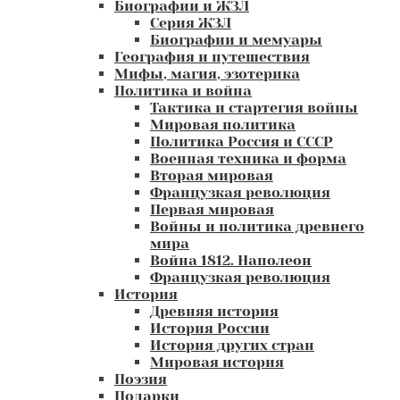
Биографии и ЖЗЛ
Серия ЖЗЛ
Биографии и мемуары
География и путешествия
Мифы, магия, эзотерика
Политика и война
Тактика и стартегия войны
Мировая политика
Политика Россия и СССР
Военная техника и форма
Вторая мировая
Французкая революция
Первая мировая
Войны и политика древнего
мира
Война 1812. Наполеон
Французкая революция
История
Древняя история
История России
История других стран
Мировая история
Поэзия
Подарки