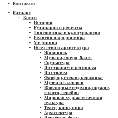
Контакты
Каталог
Книги
История
Кулинария и рецепты
Лингвистика и культурология
Религии народов мира
Медицина
Искусство и архитектура
Живопись
Музыка, опера, балет
Скульптура
По странам и регионам
По стилям
Фарфор, стекло, керамика
Музеи и галлереи
Ювелирные изделия, оружие,
золото, серебро
Мировая художественная
культура
Театр, кино, цирк
Архитектура
Искусство фото