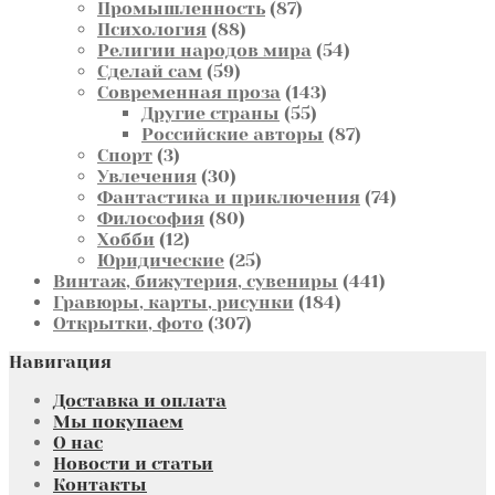
товаров
87
Промышленность
87
88
товаров
Психология
88
товаров
54
Религии народов мира
54
59
товара
Сделай сам
59
товаров
143
Современная проза
143
55
товара
Другие страны
55
товаров
87
Российские авторы
87
3
товаров
Спорт
3
товара
30
Увлечения
30
товаров
74
Фантастика и приключения
74
80
товара
Философия
80
12
товаров
Хобби
12
товаров
25
Юридические
25
товаров
441
Винтаж, бижутерия, сувениры
441
184
товар
Гравюры, карты, рисунки
184
307
товара
Открытки, фото
307
товаров
Навигация
Доставка и оплата
Мы покупаем
О нас
Новости и статьи
Контакты