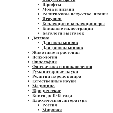
Шрифты
Мода и дизайн
Религиозное искусство, иконы
Игрушки
Коллекции и коллекционеры
Книжные иллюстрации
Каталоги выставок
Детские
Для школьников
Для дошкольников
Животные и растения
Психология
Философия
Фантастика и приключения
Гуманитарные науки
Религии народов мира
Естественные науки
Медицина
Юридические
Книги до 1945 года
Классическая литература
Россия
Мировая