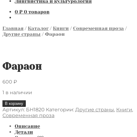
Лингвистика и культурология
0
₽
0 товаров
Главная
/
Каталог
/
Книги
/
Современная проза
/
Другие страны
/
Фараон
Фараон
600
₽
1 в наличии
Количество
В корзину
товара
Артикул:
БН1820
Категории:
Другие страны
,
Книги
,
Фараон
Современная проза
Описание
Детали