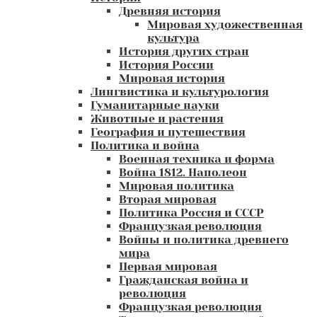
Древняя история
Мировая художественная
культура
История других стран
История России
Мировая история
Лингвистика и культурология
Гуманитарные науки
Животные и растения
География и путешествия
Политика и война
Военная техника и форма
Война 1812. Наполеон
Мировая политика
Вторая мировая
Политика Россия и СССР
Французкая революция
Войны и политика древнего
мира
Первая мировая
Гражданская война и
революция
Французкая революция