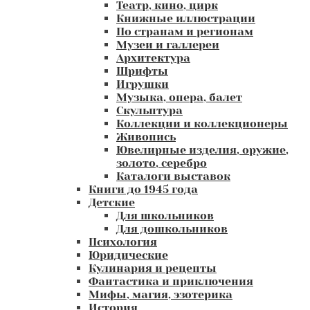
Театр, кино, цирк
Книжные иллюстрации
По странам и регионам
Музеи и галлереи
Архитектура
Шрифты
Игрушки
Музыка, опера, балет
Скульптура
Коллекции и коллекционеры
Живопись
Ювелирные изделия, оружие,
золото, серебро
Каталоги выставок
Книги до 1945 года
Детские
Для школьников
Для дошкольников
Психология
Юридические
Кулинария и рецепты
Фантастика и приключения
Мифы, магия, эзотерика
История