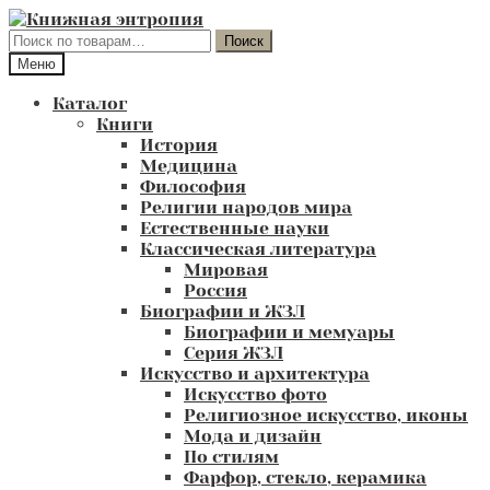
Перейти
Перейти
к
к
Искать:
Поиск
навигации
содержимому
Меню
Каталог
Книги
История
Медицина
Философия
Религии народов мира
Естественные науки
Классическая литература
Мировая
Россия
Биографии и ЖЗЛ
Биографии и мемуары
Серия ЖЗЛ
Искусство и архитектура
Искусство фото
Религиозное искусство, иконы
Мода и дизайн
По стилям
Фарфор, стекло, керамика