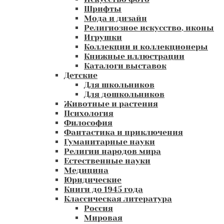
Шрифты
Мода и дизайн
Религиозное искусство, иконы
Игрушки
Коллекции и коллекционеры
Книжные иллюстрации
Каталоги выставок
Детские
Для школьников
Для дошкольников
Животные и растения
Психология
Философия
Фантастика и приключения
Гуманитарные науки
Религии народов мира
Естественные науки
Медицина
Юридические
Книги до 1945 года
Классическая литература
Россия
Мировая