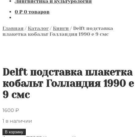
Лингвистика и культурология
0
₽
0 товаров
Главная
/
Каталог
/
Книги
/
Delft подставка
плакетка кобальт Голландия 1990 е 9 смс
Delft подставка плакетка
кобальт Голландия 1990 е
9 смс
1600
₽
1 в наличии
Количество
В корзину