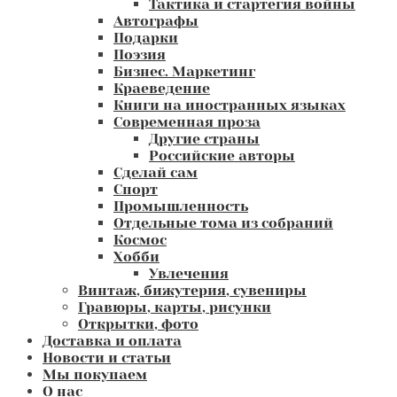
Тактика и стартегия войны
Автографы
Подарки
Поэзия
Бизнес. Маркетинг
Краеведение
Книги на иностранных языках
Современная проза
Другие страны
Российские авторы
Сделай сам
Спорт
Промышленность
Отдельные тома из собраний
Космос
Хобби
Увлечения
Винтаж, бижутерия, сувениры
Гравюры, карты, рисунки
Открытки, фото
Доставка и оплата
Новости и статьи
Мы покупаем
О нас