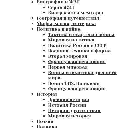
Биографии и ЖЗЛ
Серия ЖЗЛ
Биографии и мемуары
География и путешествия
Мифы, магия, эзотерика
Политика и война
Тактика и стартегия войны
Мировая политика
Политика Россия и СССР
Военная техника и форма
Вторая мировая
Французкая революция
Первая мировая
Войны и политика древнего
мира
Война 1812. Наполеон
Французкая революция
История
Древняя история
История России
История других стран
Мировая история
Поэзия
Подарки