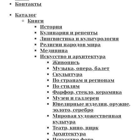
Контакты
Каталог
Книги
История
Кулинария и рецепты
Лингвистика и культурология
Религии народов мира
Медицина
Искусство и архитектура
Живопись
Музыка, опера, балет
Скульптура
По странам и регионам
По стилям
Фарфор, стекло, керамика
Музеи и галлереи
Ювелирные изделия, оружие,
золото, серебро
Мировая художественная
культура
Театр, кино, цирк
Архитектура
Искусство фото