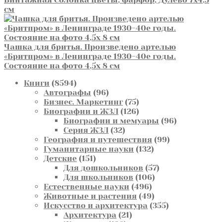
см
Чашка для бритья. Произведено артелью
«Бритпром» в Ленинграде 1930-40е годы.
Состояние на фото 4,5х 8 см
8594
Книги
8594
товара
96
Автографы
96
товаров
75
Бизнес. Маркетинг
75
товаров
126
Биографии и ЖЗЛ
126
товаров
96
Биографии и мемуары
96
32
товаров
Серия ЖЗЛ
32
товара
99
География и путешествия
99
132
товаров
Гуманитарные науки
132
151
товара
Детские
151
товар
57
Для дошкольников
57
106
товаров
Для школьников
106
496
товаров
Естественные науки
496
товаров
49
Животные и растения
49
товаров
355
Искусство и архитектура
355
21
товаров
Архитектура
21