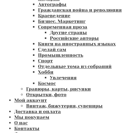
Автографы
Гражданская война и революция
Краеведение
Бизнес. Маркетинг
Современная проза
Другие страны
Российские авторы
Книги на иностранных языках
Сделай сам
Промышленность
Спорт
Отдельные тома из собраний
Хобби
Увлечения
Космос
Гравюры, карты, рисунки
Открытки, фото
Мой аккаунт
Винтаж, бижутерия, сувениры
Доставка и оплата
Мы покупаем
О нас
Контакты