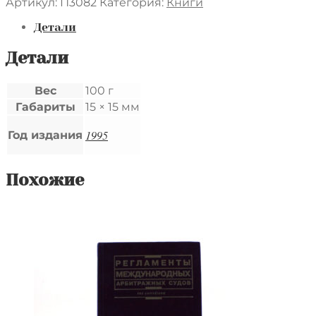
товара
Артикул:
П3082
Категория:
Книги
Delft
подставка
Детали
плакетка
кобальт
Детали
Голландия
1990
Вес
100 г
е
Габариты
15 × 15 мм
9
смс
1995
Год издания
Похожие