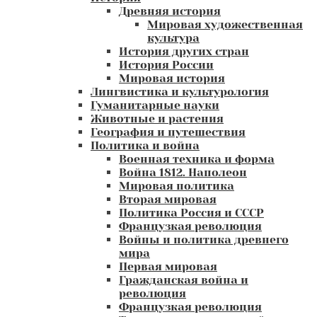
Древняя история
Мировая художественная
культура
История других стран
История России
Мировая история
Лингвистика и культурология
Гуманитарные науки
Животные и растения
География и путешествия
Политика и война
Военная техника и форма
Война 1812. Наполеон
Мировая политика
Вторая мировая
Политика Россия и СССР
Французкая революция
Войны и политика древнего
мира
Первая мировая
Гражданская война и
революция
Французкая революция