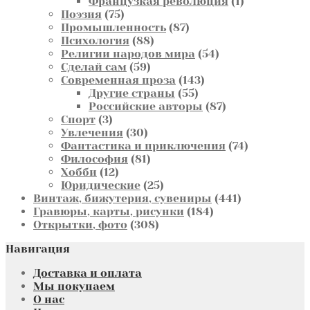
1
товаров
Французкая революция
1
75
товар
Поэзия
75
товаров
87
Промышленность
87
88
товаров
Психология
88
товаров
54
Религии народов мира
54
59
товара
Сделай сам
59
товаров
143
Современная проза
143
55
товара
Другие страны
55
товаров
87
Российские авторы
87
3
товаров
Спорт
3
товара
30
Увлечения
30
товаров
74
Фантастика и приключения
74
81
товара
Философия
81
12
товар
Хобби
12
товаров
25
Юридические
25
товаров
441
Винтаж, бижутерия, сувениры
441
184
товар
Гравюры, карты, рисунки
184
308
товара
Открытки, фото
308
товаров
Навигация
Доставка и оплата
Мы покупаем
О нас