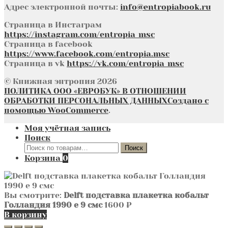
Адрес электронной почты:
info@entropiabook.ru
Страница в Инстаграм
https://instagram.com/entropia_msc
Страница в facebook
https://www.facebook.com/entropia.msc
Страница в vk
https://vk.com/entropia_msc
© Книжная энтропия 2026
ПОЛИТИКА ООО «ЕВРОБУК» В ОТНОШЕНИИ
ОБРАБОТКИ ПЕРСОНАЛЬНЫХ ДАННЫХ
Создано с
помощью WooCommerce
.
Моя учётная запись
Поиск
Искать:
Поиск
Корзина
0
Вы смотрите:
Delft подставка плакетка кобальт
Голландия 1990 е 9 смс
1600
₽
В корзину