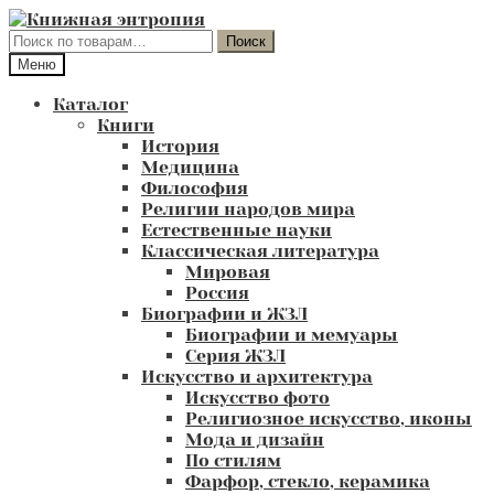
Перейти
Перейти
к
к
Искать:
Поиск
навигации
содержимому
Меню
Каталог
Книги
История
Медицина
Философия
Религии народов мира
Естественные науки
Классическая литература
Мировая
Россия
Биографии и ЖЗЛ
Биографии и мемуары
Серия ЖЗЛ
Искусство и архитектура
Искусство фото
Религиозное искусство, иконы
Мода и дизайн
По стилям
Фарфор, стекло, керамика