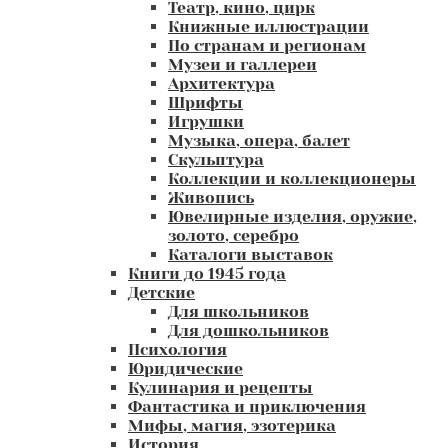
Театр, кино, цирк
Книжные иллюстрации
По странам и регионам
Музеи и галлереи
Архитектура
Шрифты
Игрушки
Музыка, опера, балет
Скульптура
Коллекции и коллекционеры
Живопись
Ювелирные изделия, оружие,
золото, серебро
Каталоги выставок
Книги до 1945 года
Детские
Для школьников
Для дошкольников
Психология
Юридические
Кулинария и рецепты
Фантастика и приключения
Мифы, магия, эзотерика
История