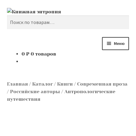
Поиск
Перейти
Перейти
к
к
Искать:
навигации
содержимому
Меню
0
₽
0 товаров
Каталог
Мой аккаунт
Главная
/
Каталог
/
Книги
/
Современная проза
Доставка и оплата
/
Российские авторы
/
Антропологические
путешествия
Мы покупаем
О нас