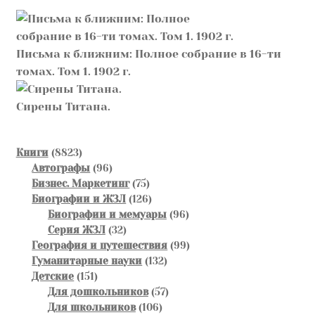
Письма к ближним: Полное собрание в 16-ти
томах. Том 1. 1902 г.
Сирены Титана.
8823
Книги
8823
товара
96
Автографы
96
товаров
75
Бизнес. Маркетинг
75
товаров
126
Биографии и ЖЗЛ
126
товаров
96
Биографии и мемуары
96
32
товаров
Серия ЖЗЛ
32
товара
99
География и путешествия
99
132
товаров
Гуманитарные науки
132
151
товара
Детские
151
товар
57
Для дошкольников
57
106
товаров
Для школьников
106