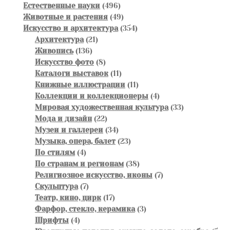
товаров
496
Естественные науки
496
товаров
49
Животные и растения
49
товаров
354
Искусство и архитектура
354
21
товара
Архитектура
21
136
товар
Живопись
136
товаров
8
Искусство фото
8
товаров
11
Каталоги выставок
11
товаров
11
Книжные иллюстрации
11
товаров
4
Коллекции и коллекционеры
4
товара
33
Мировая художественная культура
33
22
товара
Мода и дизайн
22
товара
34
Музеи и галлереи
34
товара
23
Музыка, опера, балет
23
4
товара
По стилям
4
товара
38
По странам и регионам
38
товаров
7
Религиозное искусство, иконы
7
7
товаров
Скульптура
7
товаров
17
Театр, кино, цирк
17
товаров
3
Фарфор, стекло, керамика
3
4
товара
Шрифты
4