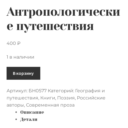
Контакты
Антропологически
Лингвистика и культурология
е путешествия
400
₽
1 в наличии
Количество
В корзину
товара
Антропологические
Артикул:
БН0577
Категорий:
География и
путешествия
путешествия
,
Книги
,
Поэзия
,
Российские
авторы
,
Современная проза
Описание
Детали