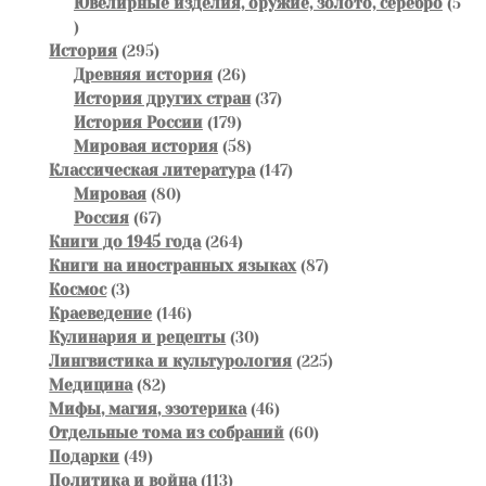
товара
Ювелирные изделия, оружие, золото, серебро
5
5
товаров
295
История
295
товаров
26
Древняя история
26
товаров
37
История других стран
37
179
товаров
История России
179
товаров
58
Мировая история
58
товаров
147
Классическая литература
147
80
товаров
Мировая
80
67
товаров
Россия
67
товаров
264
Книги до 1945 года
264
товара
87
Книги на иностранных языках
87
3
товаров
Космос
3
товара
146
Краеведение
146
товаров
30
Кулинария и рецепты
30
товаров
225
Лингвистика и культурология
225
82
товаров
Медицина
82
товара
46
Мифы, магия, эзотерика
46
товаров
60
Отдельные тома из собраний
60
49
товаров
Подарки
49
товаров
113
Политика и война
113