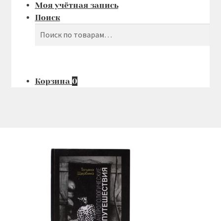
Моя учётная запись
Поиск
Поиск
Искать:
Корзина
0