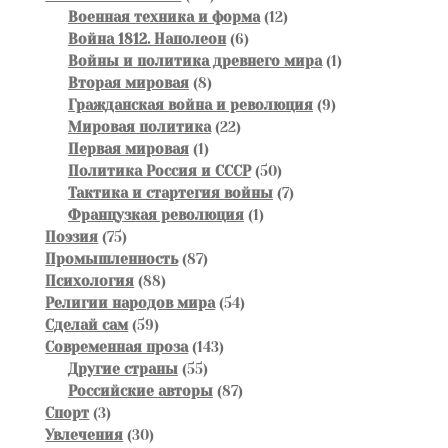
товаров
12
Военная техника и форма
12
6
товаров
Война 1812. Наполеон
6
товаров
1
Войны и политика древнего мира
1
8
товар
Вторая мировая
8
товаров
9
Гражданская война и революция
9
22
товаров
Мировая политика
22
1
товара
Первая мировая
1
товар
50
Политика Россия и СССР
50
товаров
7
Тактика и стартегия войны
7
1
товаров
Французкая революция
1
75
товар
Поэзия
75
товаров
87
Промышленность
87
88
товаров
Психология
88
товаров
54
Религии народов мира
54
59
товара
Сделай сам
59
товаров
143
Современная проза
143
55
товара
Другие страны
55
товаров
87
Российские авторы
87
3
товаров
Спорт
3
товара
30
Увлечения
30