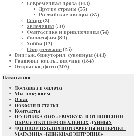
товаров
143
Современная проза
143
55
товара
Другие страны
55
товаров
87
Российские авторы
87
3
товаров
Спорт
3
товара
30
Увлечения
30
товаров
74
Фантастика и приключения
74
80
товара
Философия
80
12
товаров
Хобби
12
товаров
25
Юридические
25
товаров
441
Винтаж, бижутерия, сувениры
441
184
товар
Гравюры, карты, рисунки
184
307
товара
Открытки, фото
307
товаров
Навигация
Доставка и оплата
Мы покупаем
О нас
Новости и статьи
Контакты
ПОЛИТИКА ООО «ЕВРОБУК» В ОТНОШЕНИИ
ОБРАБОТКИ ПЕРСОНАЛЬНЫХ ДАННЫХ
ДОГОВОР ПУБЛИЧНОЙ ОФЕРТЫ ИНТЕРНЕТ-
МАГАЗИНА «КНИЖНАЯ ЭНТРОПИЯ»