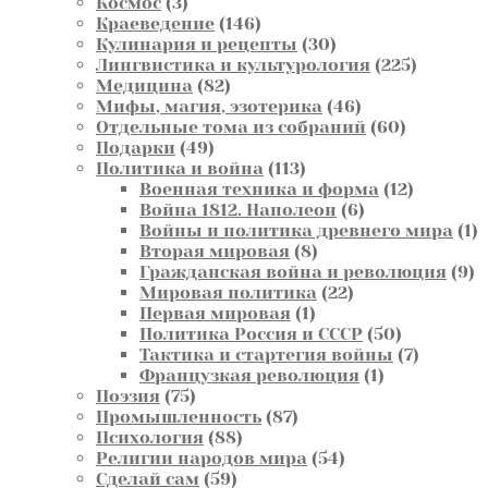
3
товаров
Космос
3
товара
146
Краеведение
146
товаров
30
Кулинария и рецепты
30
товаров
225
Лингвистика и культурология
225
82
товаров
Медицина
82
товара
46
Мифы, магия, эзотерика
46
товаров
60
Отдельные тома из собраний
60
49
товаров
Подарки
49
товаров
113
Политика и война
113
товаров
12
Военная техника и форма
12
6
товаров
Война 1812. Наполеон
6
товаров
1
Войны и политика древнего мира
1
8
т
Вторая мировая
8
товаров
9
Гражданская война и революция
9
22
т
Мировая политика
22
1
товара
Первая мировая
1
товар
50
Политика Россия и СССР
50
товаров
7
Тактика и стартегия войны
7
1
товаров
Французкая революция
1
75
товар
Поэзия
75
товаров
87
Промышленность
87
88
товаров
Психология
88
товаров
54
Религии народов мира
54
59
товара
Сделай сам
59