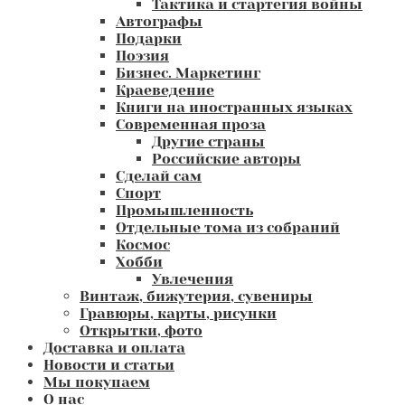
Тактика и стартегия войны
Автографы
Подарки
Поэзия
Бизнес. Маркетинг
Краеведение
Книги на иностранных языках
Современная проза
Другие страны
Российские авторы
Сделай сам
Спорт
Промышленность
Отдельные тома из собраний
Космос
Хобби
Увлечения
Винтаж, бижутерия, сувениры
Гравюры, карты, рисунки
Открытки, фото
Доставка и оплата
Новости и статьи
Мы покупаем
О нас