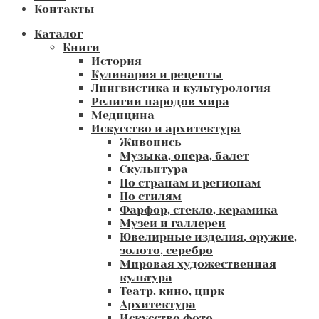
Контакты
Каталог
Книги
История
Кулинария и рецепты
Лингвистика и культурология
Религии народов мира
Медицина
Искусство и архитектура
Живопись
Музыка, опера, балет
Скульптура
По странам и регионам
По стилям
Фарфор, стекло, керамика
Музеи и галлереи
Ювелирные изделия, оружие,
золото, серебро
Мировая художественная
культура
Театр, кино, цирк
Архитектура
Искусство фото