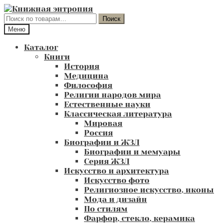
Перейти
Перейти
к
к
Искать:
Поиск
навигации
содержимому
Меню
Каталог
Книги
История
Медицина
Философия
Религии народов мира
Естественные науки
Классическая литература
Мировая
Россия
Биографии и ЖЗЛ
Биографии и мемуары
Серия ЖЗЛ
Искусство и архитектура
Искусство фото
Религиозное искусство, иконы
Мода и дизайн
По стилям
Фарфор, стекло, керамика