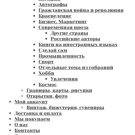
Автографы
Гражданская война и революция
Краеведение
Бизнес. Маркетинг
Современная проза
Другие страны
Российские авторы
Книги на иностранных языках
Сделай сам
Промышленность
Спорт
Отдельные тома из собраний
Хобби
Увлечения
Космос
Гравюры, карты, рисунки
Открытки, фото
Мой аккаунт
Винтаж, бижутерия, сувениры
Доставка и оплата
Мы покупаем
О нас
Контакты