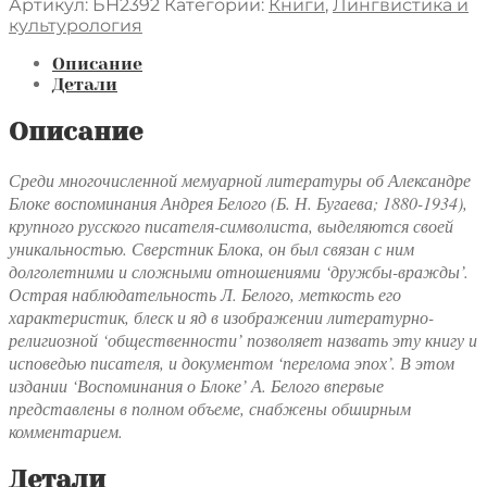
товара
Артикул:
БН2392
Категории:
Книги
,
Лингвистика и
Андрей
культурология
Белый.
Воспоминания
Описание
о
Детали
Блоке
Описание
Среди многочисленной мемуарной литературы об Александре
Блоке воспоминания Андрея Белого (Б. Н. Бугаева; 1880-1934),
крупного русского писателя-символиста, выделяются своей
уникальностью. Сверстник Блока, он был связан с ним
долголетними и сложными отношениями ‘дружбы-вражды’.
Острая наблюдательность Л. Белого, меткость его
характеристик, блеск и яд в изображении литературно-
религиозной ‘общественности’ позволяет назвать эту книгу и
исповедью писателя, и документом ‘перелома эпох’. В этом
издании ‘Воспоминания о Блоке’ А. Белого впервые
представлены в полном объеме, снабжены обширным
комментарием.
Детали