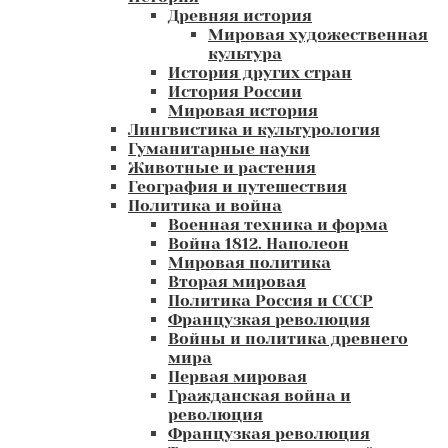
Древняя история
Мировая художественная
культура
История других стран
История России
Мировая история
Лингвистика и культурология
Гуманитарные науки
Животные и растения
География и путешествия
Политика и война
Военная техника и форма
Война 1812. Наполеон
Мировая политика
Вторая мировая
Политика Россия и СССР
Французкая революция
Войны и политика древнего
мира
Первая мировая
Гражданская война и
революция
Французкая революция