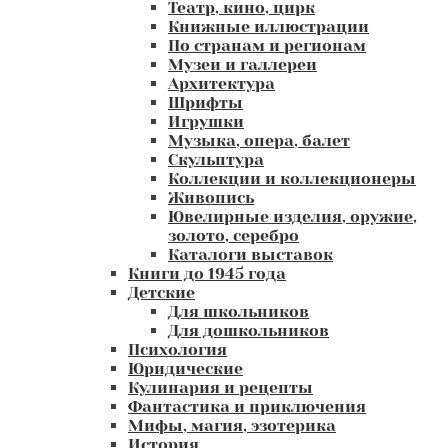
Театр, кино, цирк
Книжные иллюстрации
По странам и регионам
Музеи и галлереи
Архитектура
Шрифты
Игрушки
Музыка, опера, балет
Скульптура
Коллекции и коллекционеры
Живопись
Ювелирные изделия, оружие,
золото, серебро
Каталоги выставок
Книги до 1945 года
Детские
Для школьников
Для дошкольников
Психология
Юридические
Кулинария и рецепты
Фантастика и приключения
Мифы, магия, эзотерика
История