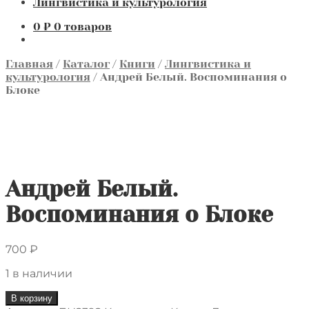
Лингвистика и культурология
0
₽
0 товаров
Главная
/
Каталог
/
Книги
/
Лингвистика и
культурология
/
Андрей Белый. Воспоминания о
Блоке
Андрей Белый.
Воспоминания о Блоке
700
₽
1 в наличии
Количество
В корзину