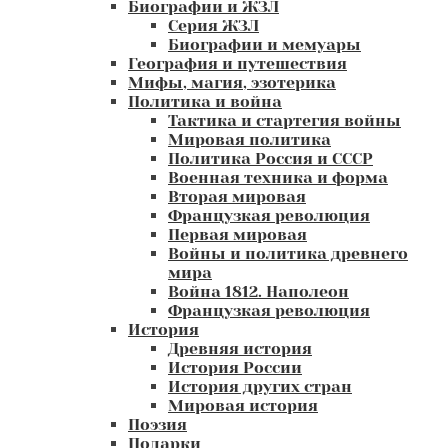
Биографии и ЖЗЛ
Серия ЖЗЛ
Биографии и мемуары
География и путешествия
Мифы, магия, эзотерика
Политика и война
Тактика и стартегия войны
Мировая политика
Политика Россия и СССР
Военная техника и форма
Вторая мировая
Французкая революция
Первая мировая
Войны и политика древнего
мира
Война 1812. Наполеон
Французкая революция
История
Древняя история
История России
История других стран
Мировая история
Поэзия
Подарки