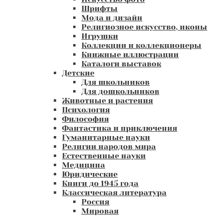
Шрифты
Мода и дизайн
Религиозное искусство, иконы
Игрушки
Коллекции и коллекционеры
Книжные иллюстрации
Каталоги выставок
Детские
Для школьников
Для дошкольников
Животные и растения
Психология
Философия
Фантастика и приключения
Гуманитарные науки
Религии народов мира
Естественные науки
Медицина
Юридические
Книги до 1945 года
Классическая литература
Россия
Мировая