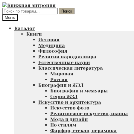
Перейти
Перейти
к
к
Искать:
Поиск
навигации
содержимому
Меню
Каталог
Книги
История
Медицина
Философия
Религии народов мира
Естественные науки
Классическая литература
Мировая
Россия
Биографии и ЖЗЛ
Биографии и мемуары
Серия ЖЗЛ
Искусство и архитектура
Искусство фото
Религиозное искусство, иконы
Мода и дизайн
По стилям
Фарфор, стекло, керамика