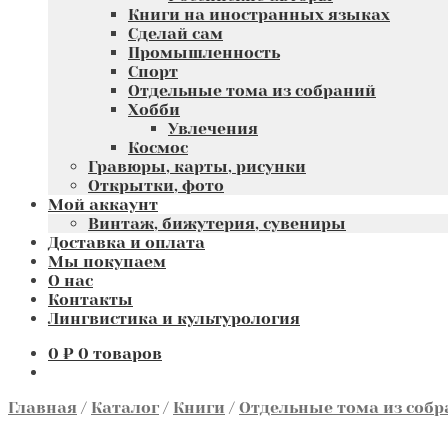
Книги на иностранных языках
Сделай сам
Промышленность
Спорт
Отдельные тома из собраний
Хобби
Увлечения
Космос
Гравюры, карты, рисунки
Открытки, фото
Мой аккаунт
Винтаж, бижутерия, сувениры
Доставка и оплата
Мы покупаем
О нас
Контакты
Лингвистика и культурология
0
₽
0 товаров
Главная
/
Каталог
/
Книги
/
Отдельные тома из соб