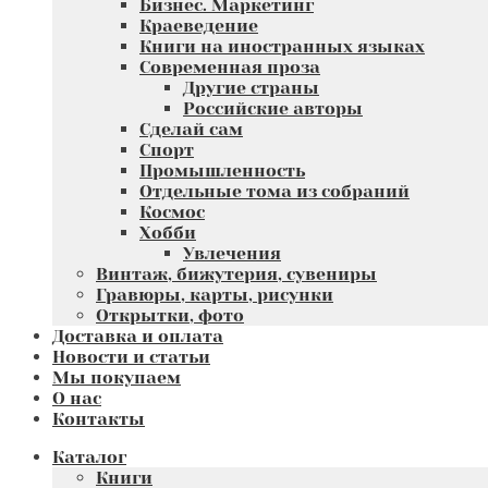
Бизнес. Маркетинг
Краеведение
Книги на иностранных языках
Современная проза
Другие страны
Российские авторы
Сделай сам
Спорт
Промышленность
Отдельные тома из собраний
Космос
Хобби
Увлечения
Винтаж, бижутерия, сувениры
Гравюры, карты, рисунки
Открытки, фото
Доставка и оплата
Новости и статьи
Мы покупаем
О нас
Контакты
Каталог
Книги