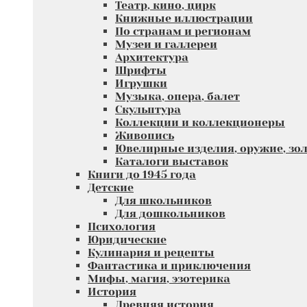
Театр, кино, цирк
Книжные иллюстрации
По странам и регионам
Музеи и галлереи
Архитектура
Шрифты
Игрушки
Музыка, опера, балет
Скульптура
Коллекции и коллекционеры
Живопись
Ювелирные изделия, оружие, зол
Каталоги выставок
Книги до 1945 года
Детские
Для школьников
Для дошкольников
Психология
Юридические
Кулинария и рецепты
Фантастика и приключения
Мифы, магия, эзотерика
История
Древняя история