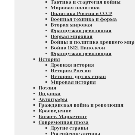
Тактика и стартегия войны
Мировая политика
Политика Россия и СССР
Военная техника и форма
Вторая мировая
Французкая революция
Первая мировая
Войны и политика древнего мир
Война 1812. Наполеон
Французкая революция
История
Древняя история
История России
История других стран
Мировая история
Поэзия
Подарки
Автографы
Гражданская война и революция
Краеведение
Бизнес. Маркетинг
Современная проза
Другие страны
Российские авторы