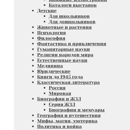
Каталоги выставок
Детские
Для школьников
Для дошкольников
Животные и растения
Психология
Философия
Фантастика и приключения
Гуманитарные науки
Религии народов мира
Естественные науки
Медицина
Юридические
Книги до 1945 года
Классическая литература
Россия
Мировая
Биографии и ЖЗЛ
Серия ЖЗЛ
Биографии и мемуары
География и путешествия
Мифы, магия, эзотерика
Политика и война