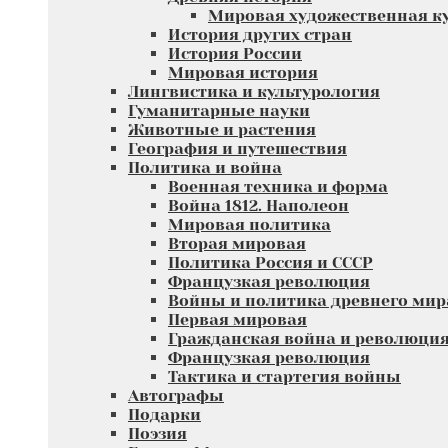
Мировая художественная к
История других стран
История России
Мировая история
Лингвистика и культурология
Гуманитарные науки
Животные и растения
География и путешествия
Политика и война
Военная техника и форма
Война 1812. Наполеон
Мировая политика
Вторая мировая
Политика Россия и СССР
Французкая революция
Войны и политика древнего мир
Первая мировая
Гражданская война и революци
Французкая революция
Тактика и стартегия войны
Автографы
Подарки
Поэзия