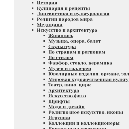
История
Кулинария и рецепты
Лингвистика и культурология
Религии народов мира
Медицина
Искусство и архитектура
Живопись
Музыка, опера, балет
Скульптура
По странам и регионам
По стилям
Фарфор, стекло, керамика
Музеи и галлереи
Ювелирные изделия, оружие, зол
Мировая художественная культу
Театр, кино, цирк
Архитектура
Искусство фото
Шрифты
Мода и дизайн
Религиозное искусство, иконы
Игрушки
Коллекции и коллекционеры
Книжные иллюстрации