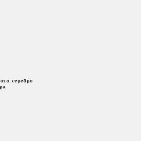
ото, серебро
ра