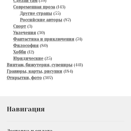
59
товара
Сделай сам
59
товаров
143
Современная проза
143
55
товара
Другие страны
55
товаров
87
Российские авторы
87
3
товаров
Спорт
3
товара
30
Увлечения
30
товаров
74
Фантастика и приключения
74
80
товара
Философия
80
12
товаров
Хобби
12
товаров
25
Юридические
25
товаров
441
Винтаж, бижутерия, сувениры
441
184
товар
Гравюры, карты, рисунки
184
307
товара
Открытки, фото
307
товаров
Навигация
Доставка и оплата