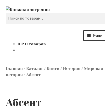
Поиск
Перейти
Перейти
к
к
Искать:
навигации
содержимому
Меню
0
₽
0 товаров
Каталог
Мой аккаунт
Главная
/
Каталог
/
Книги
/
История
/
Мировая
Доставка и оплата
история
/
Абсент
Мы покупаем
Абсент
О нас