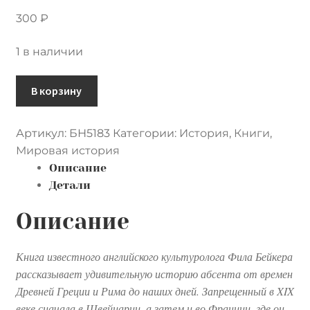
Контакты
300
₽
Лингвистика и культурология
1 в наличии
Количество
В корзину
товара
Абсент
Артикул:
БН5183
Категории:
История
,
Книги
,
Мировая история
Описание
Детали
Описание
Книга известного английского культуролога Фила Бейкера
рассказывает удивительную историю абсента от времен
Древней Греции и Рима до наших дней. Запрещенный в XIX
веке сначала в Швейцарии, а затем и во Франции, где он