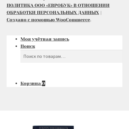
ПОЛИТИКА ООО «ЕВРОБУК» В ОТНОШЕНИИ
ОБРАБОТКИ ПЕРСОНАЛЬНЫХ ДАННЫХ
Создано с помощью WooCommerce
.
Моя учётная запись
Поиск
Поиск
Искать:
Корзина
0