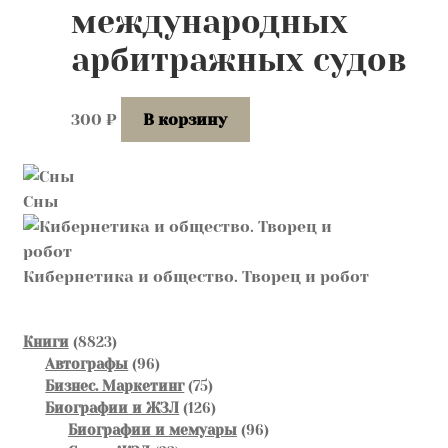
международных
арбитражных судов
300
₽
В корзину
Сны
Кибернетика и общество. Творец и робот
8823
Книги
8823
товара
96
Автографы
96
товаров
75
Бизнес. Маркетинг
75
товаров
126
Биографии и ЖЗЛ
126
товаров
96
Биографии и мемуары
96