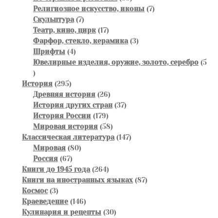
товаров
7
Религиозное искусство, иконы
7
7
товаров
Скульптура
7
товаров
17
Театр, кино, цирк
17
товаров
3
Фарфор, стекло, керамика
3
4
товара
Шрифты
4
товара
Ювелирные изделия, оружие, золото, серебро
5
5
товаров
295
История
295
товаров
26
Древняя история
26
товаров
37
История других стран
37
179
товаров
История России
179
товаров
58
Мировая история
58
товаров
147
Классическая литература
147
80
товаров
Мировая
80
67
товаров
Россия
67
товаров
264
Книги до 1945 года
264
товара
87
Книги на иностранных языках
87
3
товаров
Космос
3
товара
146
Краеведение
146
товаров
30
Кулинария и рецепты
30