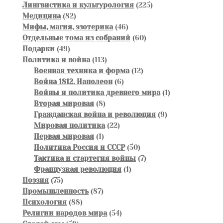
товаров
225
Лингвистика и культурология
225
82
товаров
Медицина
82
товара
46
Мифы, магия, эзотерика
46
товаров
60
Отдельные тома из собраний
60
49
товаров
Подарки
49
товаров
113
Политика и война
113
товаров
12
Военная техника и форма
12
6
товаров
Война 1812. Наполеон
6
товаров
1
Войны и политика древнего мира
1
8
товар
Вторая мировая
8
товаров
9
Гражданская война и революция
9
22
товаров
Мировая политика
22
1
товара
Первая мировая
1
товар
50
Политика Россия и СССР
50
товаров
7
Тактика и стартегия войны
7
1
товаров
Французкая революция
1
75
товар
Поэзия
75
товаров
87
Промышленность
87
88
товаров
Психология
88
товаров
54
Религии народов мира
54