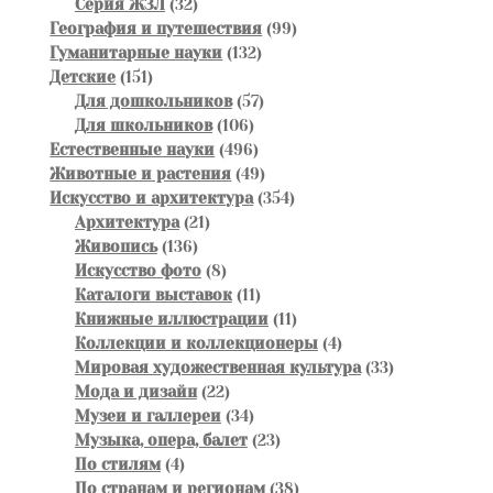
32
товаров
Серия ЖЗЛ
32
товара
99
География и путешествия
99
132
товаров
Гуманитарные науки
132
151
товара
Детские
151
товар
57
Для дошкольников
57
106
товаров
Для школьников
106
товаров
496
Естественные науки
496
товаров
49
Животные и растения
49
товаров
354
Искусство и архитектура
354
21
товара
Архитектура
21
136
товар
Живопись
136
товаров
8
Искусство фото
8
товаров
11
Каталоги выставок
11
товаров
11
Книжные иллюстрации
11
товаров
4
Коллекции и коллекционеры
4
товара
33
Мировая художественная культура
33
22
товара
Мода и дизайн
22
товара
34
Музеи и галлереи
34
товара
23
Музыка, опера, балет
23
4
товара
По стилям
4
товара
38
По странам и регионам
38