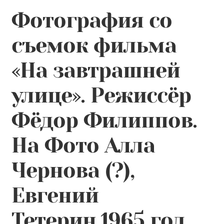
Контакты
Фотография со
Лингвистика и культурология
съемок фильма
«На завтрашней
улице». Режиссёр
Фёдор Филиппов.
На Фото Алла
Чернова (?),
Евгений
Тетерин.1965 год.