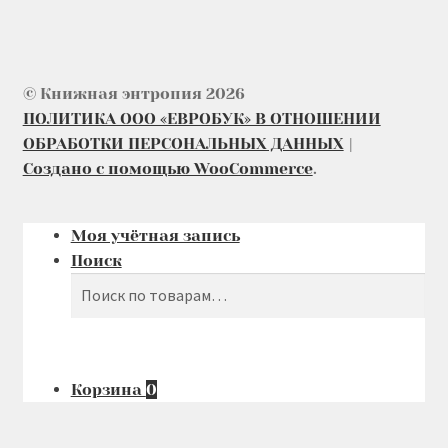
© Книжная энтропия 2026
ПОЛИТИКА ООО «ЕВРОБУК» В ОТНОШЕНИИ
ОБРАБОТКИ ПЕРСОНАЛЬНЫХ ДАННЫХ
Создано с помощью WooCommerce
.
Моя учётная запись
Поиск
Поиск
Искать:
Корзина
0