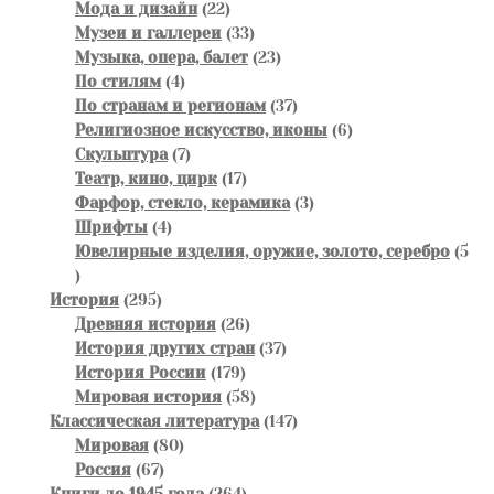
22
товара
Мода и дизайн
22
товара
33
Музеи и галлереи
33
товара
23
Музыка, опера, балет
23
4
товара
По стилям
4
товара
37
По странам и регионам
37
товаров
6
Религиозное искусство, иконы
6
7
товаров
Скульптура
7
товаров
17
Театр, кино, цирк
17
товаров
3
Фарфор, стекло, керамика
3
4
товара
Шрифты
4
товара
Ювелирные изделия, оружие, золото, серебро
5
5
товаров
295
История
295
товаров
26
Древняя история
26
товаров
37
История других стран
37
179
товаров
История России
179
товаров
58
Мировая история
58
товаров
147
Классическая литература
147
80
товаров
Мировая
80
67
товаров
Россия
67
товаров
264