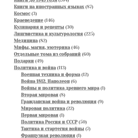
Книги до 1945 года
264
товара
87
Книги на иностранных языках
87
3
товаров
Космос
3
товара
146
Краеведение
146
товаров
30
Кулинария и рецепты
30
товаров
225
Лингвистика и культурология
225
82
товаров
Медицина
82
товара
46
Мифы, магия, эзотерика
46
товаров
60
Отдельные тома из собраний
60
49
товаров
Подарки
49
товаров
113
Политика и война
113
товаров
12
Военная техника и форма
12
6
товаров
Война 1812. Наполеон
6
товаров
1
Войны и политика древнего мира
1
8
товар
Вторая мировая
8
товаров
9
Гражданская война и революция
9
22
товаров
Мировая политика
22
1
товара
Первая мировая
1
товар
50
Политика Россия и СССР
50
товаров
7
Тактика и стартегия войны
7
1
товаров
Французкая революция
1