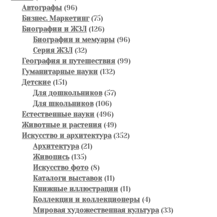
товара
96
Автографы
96
товаров
75
Бизнес. Маркетинг
75
товаров
126
Биографии и ЖЗЛ
126
товаров
96
Биографии и мемуары
96
32
товаров
Серия ЖЗЛ
32
товара
99
География и путешествия
99
132
товаров
Гуманитарные науки
132
151
товара
Детские
151
товар
57
Для дошкольников
57
106
товаров
Для школьников
106
товаров
496
Естественные науки
496
товаров
49
Животные и растения
49
товаров
352
Искусство и архитектура
352
21
товара
Архитектура
21
135
товар
Живопись
135
товаров
8
Искусство фото
8
товаров
11
Каталоги выставок
11
товаров
11
Книжные иллюстрации
11
товаров
4
Коллекции и коллекционеры
4
товара
33
Мировая художественная культура
33