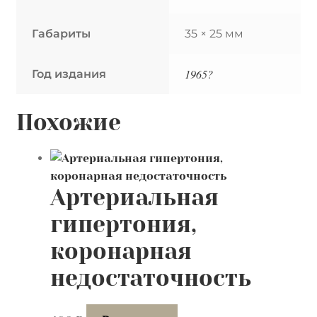
Филиппов.
Габариты
35 × 25 мм
На
Фото
Алла
1965?
Год издания
Чернова
(?),
Похожие
Евгений
Тетерин.1965
год.
23х32
Артериальная
см
гипертония,
коронарная
недостаточность