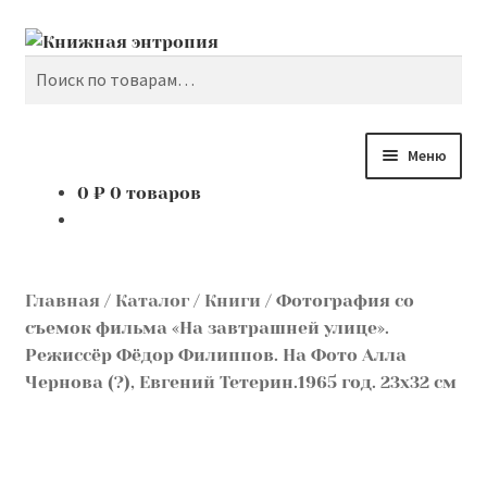
Поиск
Перейти
Перейти
к
к
Искать:
навигации
содержимому
Меню
0
₽
0 товаров
Разве
Каталог
вложе
меню
Разве
Мой аккаунт
вложе
Главная
/
Каталог
/
Книги
/
Фотография со
меню
Доставка и оплата
съемок фильма «На завтрашней улице».
Режиссёр Фёдор Филиппов. На Фото Алла
Мы покупаем
Чернова (?), Евгений Тетерин.1965 год. 23х32 см
О нас