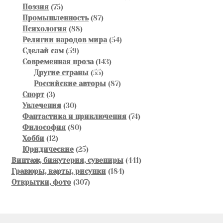
75
товар
Поэзия
75
товаров
87
Промышленность
87
88
товаров
Психология
88
товаров
54
Религии народов мира
54
59
товара
Сделай сам
59
товаров
143
Современная проза
143
55
товара
Другие страны
55
товаров
87
Российские авторы
87
3
товаров
Спорт
3
товара
30
Увлечения
30
товаров
74
Фантастика и приключения
74
80
товара
Философия
80
12
товаров
Хобби
12
товаров
25
Юридические
25
товаров
441
Винтаж, бижутерия, сувениры
441
184
товар
Гравюры, карты, рисунки
184
307
товара
Открытки, фото
307
товаров