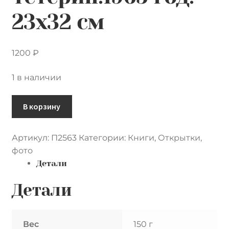
23х32 см
1200
₽
1 в наличии
Количество
В корзину
товара
Фотография
Артикул:
П2563
Категории:
Книги
,
Открытки,
со
фото
съемок
Детали
фильма
"На
Детали
завтрашней
улице".
Режиссёр
Вес
150 г
Фёдор