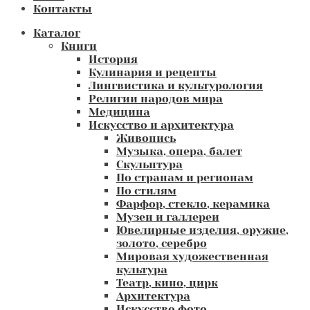
Контакты
Каталог
Книги
История
Кулинария и рецепты
Лингвистика и культурология
Религии народов мира
Медицина
Искусство и архитектура
Живопись
Музыка, опера, балет
Скульптура
По странам и регионам
По стилям
Фарфор, стекло, керамика
Музеи и галлереи
Ювелирные изделия, оружие,
золото, серебро
Мировая художественная
культура
Театр, кино, цирк
Архитектура
Искусство фото