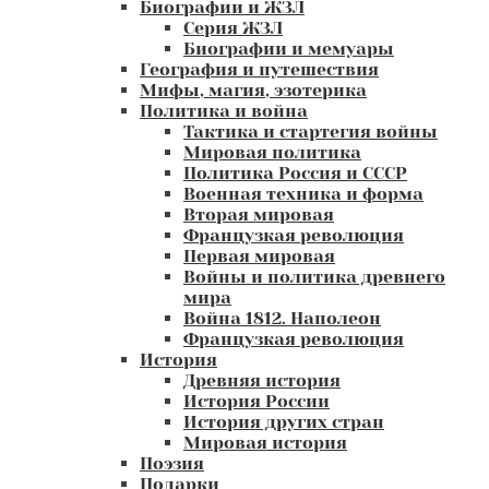
Биографии и ЖЗЛ
Серия ЖЗЛ
Биографии и мемуары
География и путешествия
Мифы, магия, эзотерика
Политика и война
Тактика и стартегия войны
Мировая политика
Политика Россия и СССР
Военная техника и форма
Вторая мировая
Французкая революция
Первая мировая
Войны и политика древнего
мира
Война 1812. Наполеон
Французкая революция
История
Древняя история
История России
История других стран
Мировая история
Поэзия
Подарки