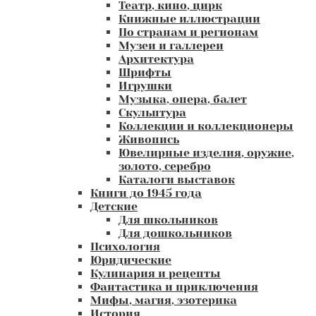
Театр, кино, цирк
Книжные иллюстрации
По странам и регионам
Музеи и галлереи
Архитектура
Шрифты
Игрушки
Музыка, опера, балет
Скульптура
Коллекции и коллекционеры
Живопись
Ювелирные изделия, оружие,
золото, серебро
Каталоги выставок
Книги до 1945 года
Детские
Для школьников
Для дошкольников
Психология
Юридические
Кулинария и рецепты
Фантастика и приключения
Мифы, магия, эзотерика
История