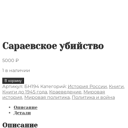
Сараевское убийство
5000
₽
1 в наличии
Количество
В корзину
товара
Артикул:
БН194
Категорий:
История России
,
Книги
,
Сараевское
Книги до 1945 года
,
Краеведение
,
Мировая
убийство
история
,
Мировая политика
,
Политика и война
Описание
Детали
Описание