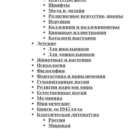
Шрифты
Мода и дизайн
Религиозное искусство, иконы
Игрушки
Коллекции и коллекционеры
Книжные иллюстрации
Каталоги выставок
Детские
Для школьников
Для дошкольников
Животные и растения
Психология
Философия
Фантастика и приключения
Гуманитарные науки
Религии народов мира
Естественные науки
Медицина
Юридические
Книги до 1945 года
Классическая литература
Россия
Мировая