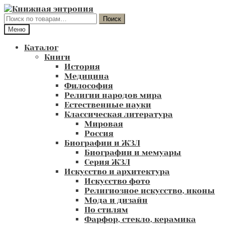
Перейти
Перейти
к
к
Искать:
Поиск
навигации
содержимому
Меню
Каталог
Книги
История
Медицина
Философия
Религии народов мира
Естественные науки
Классическая литература
Мировая
Россия
Биографии и ЖЗЛ
Биографии и мемуары
Серия ЖЗЛ
Искусство и архитектура
Искусство фото
Религиозное искусство, иконы
Мода и дизайн
По стилям
Фарфор, стекло, керамика