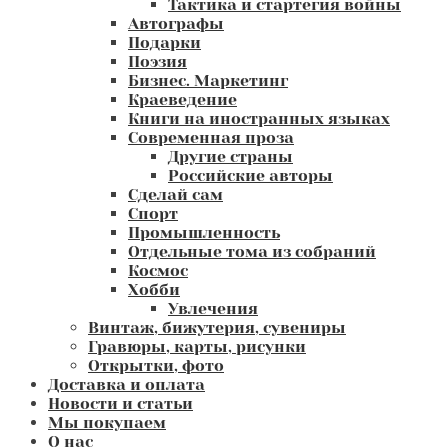
Тактика и стартегия войны
Автографы
Подарки
Поэзия
Бизнес. Маркетинг
Краеведение
Книги на иностранных языках
Современная проза
Другие страны
Российские авторы
Сделай сам
Спорт
Промышленность
Отдельные тома из собраний
Космос
Хобби
Увлечения
Винтаж, бижутерия, сувениры
Гравюры, карты, рисунки
Открытки, фото
Доставка и оплата
Новости и статьи
Мы покупаем
О нас