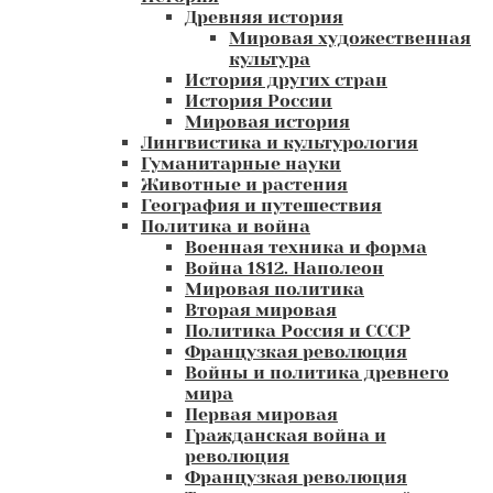
Древняя история
Мировая художественная
культура
История других стран
История России
Мировая история
Лингвистика и культурология
Гуманитарные науки
Животные и растения
География и путешествия
Политика и война
Военная техника и форма
Война 1812. Наполеон
Мировая политика
Вторая мировая
Политика Россия и СССР
Французкая революция
Войны и политика древнего
мира
Первая мировая
Гражданская война и
революция
Французкая революция