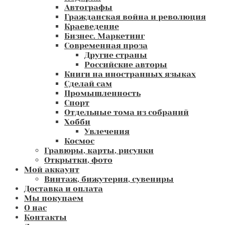
Автографы
Гражданская война и революция
Краеведение
Бизнес. Маркетинг
Современная проза
Другие страны
Российские авторы
Книги на иностранных языках
Сделай сам
Промышленность
Спорт
Отдельные тома из собраний
Хобби
Увлечения
Космос
Гравюры, карты, рисунки
Открытки, фото
Мой аккаунт
Винтаж, бижутерия, сувениры
Доставка и оплата
Мы покупаем
О нас
Контакты