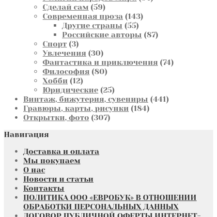
59
товара
Сделай сам
59
товаров
143
Современная проза
143
55
товара
Другие страны
55
товаров
87
Российские авторы
87
3
товаров
Спорт
3
товара
30
Увлечения
30
товаров
74
Фантастика и приключения
74
80
товара
Философия
80
12
товаров
Хобби
12
товаров
25
Юридические
25
товаров
441
Винтаж, бижутерия, сувениры
441
184
товар
Гравюры, карты, рисунки
184
307
товара
Открытки, фото
307
товаров
Навигация
Доставка и оплата
Мы покупаем
О нас
Новости и статьи
Контакты
ПОЛИТИКА ООО «ЕВРОБУК» В ОТНОШЕНИИ
ОБРАБОТКИ ПЕРСОНАЛЬНЫХ ДАННЫХ
ДОГОВОР ПУБЛИЧНОЙ ОФЕРТЫ ИНТЕРНЕТ-