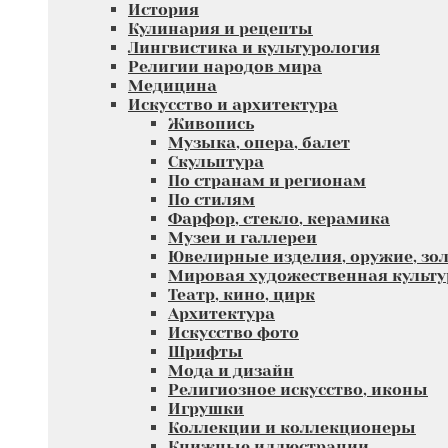
История
Кулинария и рецепты
Лингвистика и культурология
Религии народов мира
Медицина
Искусство и архитектура
Живопись
Музыка, опера, балет
Скульптура
По странам и регионам
По стилям
Фарфор, стекло, керамика
Музеи и галлереи
Ювелирные изделия, оружие, зол
Мировая художественная культу
Театр, кино, цирк
Архитектура
Искусство фото
Шрифты
Мода и дизайн
Религиозное искусство, иконы
Игрушки
Коллекции и коллекционеры
Книжные иллюстрации