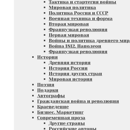
Тактика и стартегия войны
Мировая политика
Политика Россия и СССР
Военная техника и форма
Вторая мировая
Французкая революция
Первая мировая
Войны и политика древнего мир
Война 1812. Наполеон
Французкая революция
История
Древняя история
История России
История других стран
Мировая история
Поэзия
Подарки
Автографы
Гражданская война и революция
Краеведение
Бизнес. Маркетинг
Современная проза
Другие страны
Российские авторы