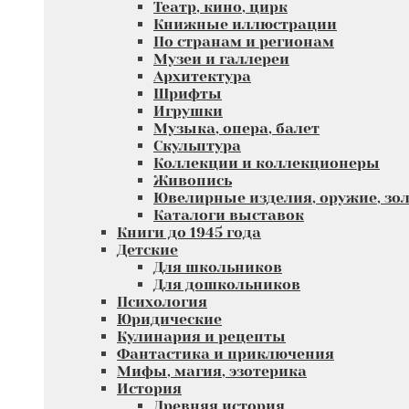
Театр, кино, цирк
Книжные иллюстрации
По странам и регионам
Музеи и галлереи
Архитектура
Шрифты
Игрушки
Музыка, опера, балет
Скульптура
Коллекции и коллекционеры
Живопись
Ювелирные изделия, оружие, зол
Каталоги выставок
Книги до 1945 года
Детские
Для школьников
Для дошкольников
Психология
Юридические
Кулинария и рецепты
Фантастика и приключения
Мифы, магия, эзотерика
История
Древняя история