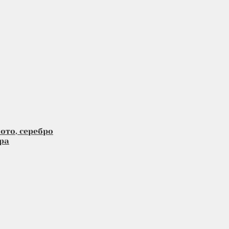
ото, серебро
ра