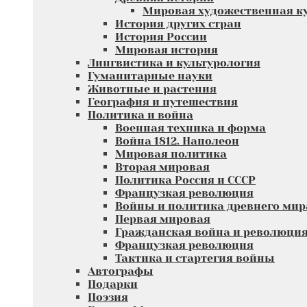
Мировая художественная к
История других стран
История России
Мировая история
Лингвистика и культурология
Гуманитарные науки
Животные и растения
География и путешествия
Политика и война
Военная техника и форма
Война 1812. Наполеон
Мировая политика
Вторая мировая
Политика Россия и СССР
Французкая революция
Войны и политика древнего мир
Первая мировая
Гражданская война и революци
Французкая революция
Тактика и стартегия войны
Автографы
Подарки
Поэзия