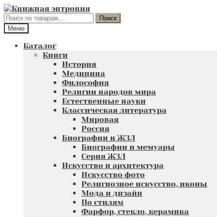
Перейти
Перейти
к
к
Искать:
Поиск
навигации
содержимому
Меню
Каталог
Книги
История
Медицина
Философия
Религии народов мира
Естественные науки
Классическая литература
Мировая
Россия
Биографии и ЖЗЛ
Биографии и мемуары
Серия ЖЗЛ
Искусство и архитектура
Искусство фото
Религиозное искусство, иконы
Мода и дизайн
По стилям
Фарфор, стекло, керамика