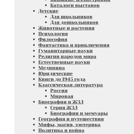
Каталоги выставок
Детские
Для школьников
Для дошкольников
Животные и растения
Психология
Философия
Фантастика и приключения
Гуманитарные науки
Религии народов мира
Естественные науки
Медицина
Юридические
Книги до 1945 года
Классическая литература
Россия
Мировая
Биографии и ЖЗЛ
Серия ЖЗЛ
Биографии и мемуары
География и путешествия
Мифы, магия, эзотерика
Политика и война