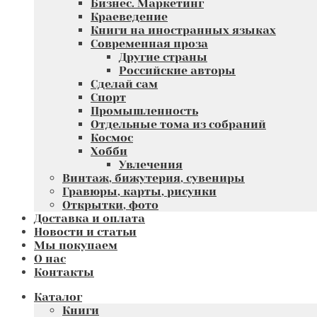
Бизнес. Маркетинг
Краеведение
Книги на иностранных языках
Современная проза
Другие страны
Российские авторы
Сделай сам
Спорт
Промышленность
Отдельные тома из собраний
Космос
Хобби
Увлечения
Винтаж, бижутерия, сувениры
Гравюры, карты, рисунки
Открытки, фото
Доставка и оплата
Новости и статьи
Мы покупаем
О нас
Контакты
Каталог
Книги