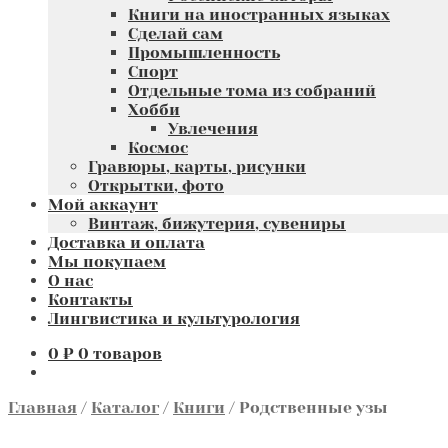
Книги на иностранных языках
Сделай сам
Промышленность
Спорт
Отдельные тома из собраний
Хобби
Увлечения
Космос
Гравюры, карты, рисунки
Открытки, фото
Мой аккаунт
Винтаж, бижутерия, сувениры
Доставка и оплата
Мы покупаем
О нас
Контакты
Лингвистика и культурология
0
₽
0 товаров
Главная
/
Каталог
/
Книги
/
Родственные узы