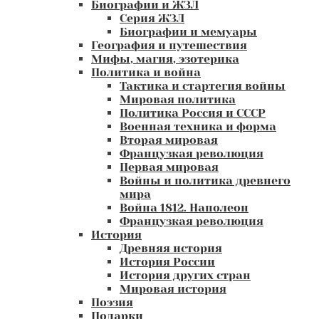
Биографии и ЖЗЛ
Серия ЖЗЛ
Биографии и мемуары
География и путешествия
Мифы, магия, эзотерика
Политика и война
Тактика и стартегия войны
Мировая политика
Политика Россия и СССР
Военная техника и форма
Вторая мировая
Французкая революция
Первая мировая
Войны и политика древнего
мира
Война 1812. Наполеон
Французкая революция
История
Древняя история
История России
История других стран
Мировая история
Поэзия
Подарки