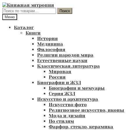
Перейти
Перейти
к
к
Искать:
Поиск
навигации
содержимому
Меню
Каталог
Книги
История
Медицина
Философия
Религии народов мира
Естественные науки
Классическая литература
Мировая
Россия
Биографии и ЖЗЛ
Биографии и мемуары
Серия ЖЗЛ
Искусство и архитектура
Искусство фото
Религиозное искусство, иконы
Мода и дизайн
По стилям
Фарфор, стекло, керамика