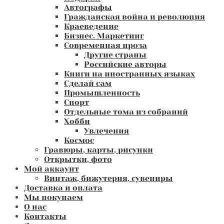
Автографы
Гражданская война и революция
Краеведение
Бизнес. Маркетинг
Современная проза
Другие страны
Российские авторы
Книги на иностранных языках
Сделай сам
Промышленность
Спорт
Отдельные тома из собраний
Хобби
Увлечения
Космос
Гравюры, карты, рисунки
Открытки, фото
Мой аккаунт
Винтаж, бижутерия, сувениры
Доставка и оплата
Мы покупаем
О нас
Контакты