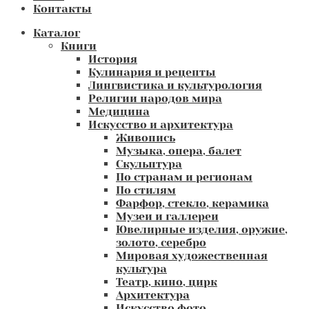
Контакты
Каталог
Книги
История
Кулинария и рецепты
Лингвистика и культурология
Религии народов мира
Медицина
Искусство и архитектура
Живопись
Музыка, опера, балет
Скульптура
По странам и регионам
По стилям
Фарфор, стекло, керамика
Музеи и галлереи
Ювелирные изделия, оружие,
золото, серебро
Мировая художественная
культура
Театр, кино, цирк
Архитектура
Искусство фото