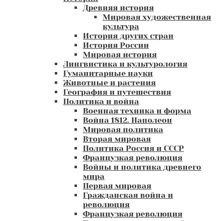
Древняя история
Мировая художественная
культура
История других стран
История России
Мировая история
Лингвистика и культурология
Гуманитарные науки
Животные и растения
География и путешествия
Политика и война
Военная техника и форма
Война 1812. Наполеон
Мировая политика
Вторая мировая
Политика Россия и СССР
Французкая революция
Войны и политика древнего
мира
Первая мировая
Гражданская война и
революция
Французкая революция