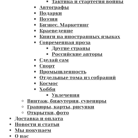
Тактика и стартегия войны
Автографы
Подарки
Поэзия
Бизнес. Маркетинг
Краеведение
Книги на иностранных языках
Современная проза
Другие страны
Российские авторы
Сделай сам
Спорт
Промышленность
Отдельные тома из собраний
Космос
Хобби
Увлечения
Винтаж, бижутерия, сувениры
Гравюры, карты, рисунки
Открытки, фото
Доставка и оплата
Новости и статьи
Мы покупаем
О нас