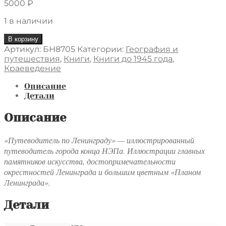
5000
₽
1 в наличии
Количество
В корзину
товара
Артикул:
БН8705
Категории:
География и
Путеводитель
путешествия
,
Книги
,
Книги до 1945 года
,
по
Краеведение
Ленинграду
с
Описание
приложением
Детали
плана
Ленинграда
Описание
«Путеводитель по Ленинграду» — иллюстрированный
путеводитель города конца НЭПа. Иллюстрации главных
памятников искусства, достопримечательности
окрестностей Ленинграда и большим цветным «Планом
Ленинграда».
Детали