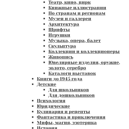
Театр, кино, цирк
Книжные иллюстрации
По странам и регионам
Музеи и галлереи
Архитектура
Шрифты
Игрушки
Музыка, опера, балет
Скульптура
Коллекции и коллекционеры
Живопись
Ювелирные изделия, оружие,
золото, серебро
Каталоги выставок
Книги до 1945 года
Детские
Для школьников
Для дошкольников
Психология
Юридические
Кулинария и рецепты
Фантастика и приключения
Мифы, магия, эзотерика
История