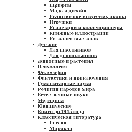
Шрифты
Мода и дизайн
Религиозное искусство, иконы
Игрушки
Коллекции и коллекционеры
Книжные иллюстрации
Каталоги выставок
Детские
Для школьников
Для дошкольников
Животные и растения
Психология
Философия
Фантастика и приключения
Гуманитарные науки
Религии народов мира
Естественные науки
Медицина
Юридические
Книги до 1945 года
Классическая литература
Россия
Мировая