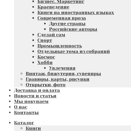
Бизнес. Маркетинг
Краеведение
Книги на иностранных языках
Современная проза
Другие страны
Российские авторы
Сделай сам
Спорт
Промышленность
Отдельные тома из собраний
Космос
Хобби
Увлечения
Винтаж, бижутерия, сувениры
Гравюры, карты, рисунки
Открытки, фото
Доставка и оплата
Новости и статьи
Мы покупаем
О нас
Контакты
Каталог
Книги