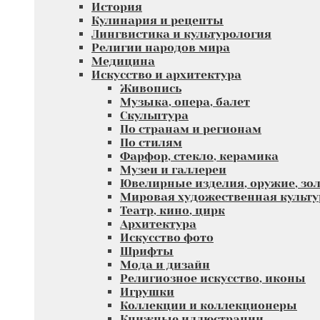
История
Кулинария и рецепты
Лингвистика и культурология
Религии народов мира
Медицина
Искусство и архитектура
Живопись
Музыка, опера, балет
Скульптура
По странам и регионам
По стилям
Фарфор, стекло, керамика
Музеи и галлереи
Ювелирные изделия, оружие, зол
Мировая художественная культу
Театр, кино, цирк
Архитектура
Искусство фото
Шрифты
Мода и дизайн
Религиозное искусство, иконы
Игрушки
Коллекции и коллекционеры
Книжные иллюстрации