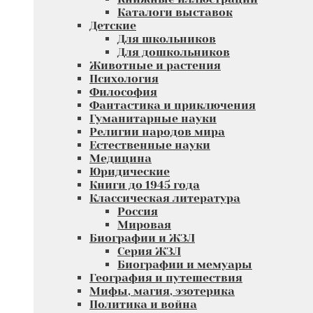
Каталоги выставок
Детские
Для школьников
Для дошкольников
Животные и растения
Психология
Философия
Фантастика и приключения
Гуманитарные науки
Религии народов мира
Естественные науки
Медицина
Юридические
Книги до 1945 года
Классическая литература
Россия
Мировая
Биографии и ЖЗЛ
Серия ЖЗЛ
Биографии и мемуары
География и путешествия
Мифы, магия, эзотерика
Политика и война