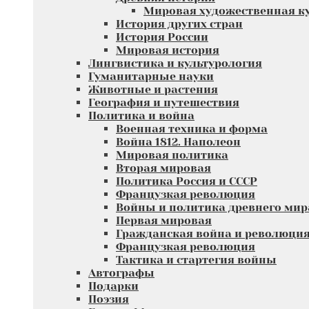
Мировая художественная к
История других стран
История России
Мировая история
Лингвистика и культурология
Гуманитарные науки
Животные и растения
География и путешествия
Политика и война
Военная техника и форма
Война 1812. Наполеон
Мировая политика
Вторая мировая
Политика Россия и СССР
Французкая революция
Войны и политика древнего мир
Первая мировая
Гражданская война и революци
Французкая революция
Тактика и стартегия войны
Автографы
Подарки
Поэзия