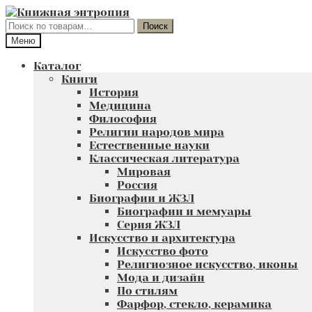
Перейти
Перейти
к
к
Искать:
Поиск
навигации
содержимому
Меню
Каталог
Книги
История
Медицина
Философия
Религии народов мира
Естественные науки
Классическая литература
Мировая
Россия
Биографии и ЖЗЛ
Биографии и мемуары
Серия ЖЗЛ
Искусство и архитектура
Искусство фото
Религиозное искусство, иконы
Мода и дизайн
По стилям
Фарфор, стекло, керамика