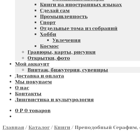
Книги на иностранных языках
Сделай сам
Промышленность
Спорт
Отдельные тома из собраний
Хобби
Увлечения
Космос
Гравюры, карты, рисунки
Открытки, фото
Мой аккаунт
Винтаж, бижутерия, сувениры
Доставка и оплата
Мы покупаем
О нас
Контакты
Лингвистика и культурология
0
₽
0 товаров
Главная
/
Каталог
/
Книги
/
Преподобный Серафим, 