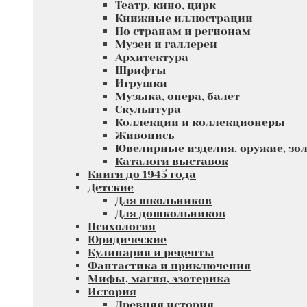
Театр, кино, цирк
Книжные иллюстрации
По странам и регионам
Музеи и галлереи
Архитектура
Шрифты
Игрушки
Музыка, опера, балет
Скульптура
Коллекции и коллекционеры
Живопись
Ювелирные изделия, оружие, зол
Каталоги выставок
Книги до 1945 года
Детские
Для школьников
Для дошкольников
Психология
Юридические
Кулинария и рецепты
Фантастика и приключения
Мифы, магия, эзотерика
История
Древняя история