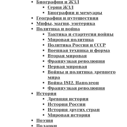
Биографии и ЖЗЛ
Серия ЖЗЛ
Биографии и мемуары
География и путешествия
Мифы, магия, эзотерика
Политика и война
Тактика и стартегия войны
Мировая политика
Политика Россия и СССР
Военная техника и форма
Вторая мировая
Французкая революция
Первая мировая
Войны и политика древнего
мира
Война 1812. Наполеон
Французкая революция
История
Древняя история
История России
История других стран
Мировая история
Поэзия
Подарки