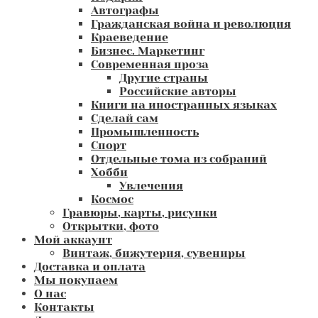
Автографы
Гражданская война и революция
Краеведение
Бизнес. Маркетинг
Современная проза
Другие страны
Российские авторы
Книги на иностранных языках
Сделай сам
Промышленность
Спорт
Отдельные тома из собраний
Хобби
Увлечения
Космос
Гравюры, карты, рисунки
Открытки, фото
Мой аккаунт
Винтаж, бижутерия, сувениры
Доставка и оплата
Мы покупаем
О нас
Контакты