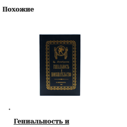
6
см.
Похожие
1982
год
Гениальность и