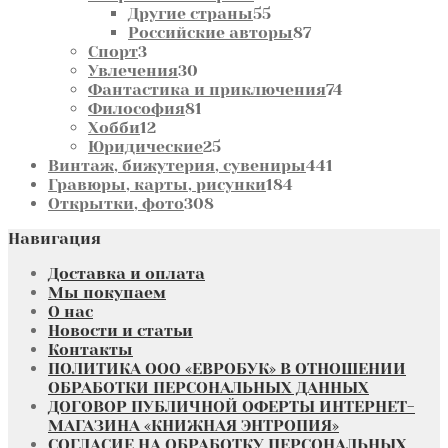
55
товара
Другие страны
55
товаров
87
Российские авторы
87
3
товаров
Спорт
3
товара
30
Увлечения
30
товаров
74
Фантастика и приключения
74
81
товара
Философия
81
12
товар
Хобби
12
товаров
25
Юридические
25
товаров
441
Винтаж, бижутерия, сувениры
441
184
товар
Гравюры, карты, рисунки
184
308
товара
Открытки, фото
308
товаров
Навигация
Доставка и оплата
Мы покупаем
О нас
Новости и статьи
Контакты
ПОЛИТИКА ООО «ЕВРОБУК» В ОТНОШЕНИИ
ОБРАБОТКИ ПЕРСОНАЛЬНЫХ ДАННЫХ
ДОГОВОР ПУБЛИЧНОЙ ОФЕРТЫ ИНТЕРНЕТ-
МАГАЗИНА «КНИЖНАЯ ЭНТРОПИЯ»
СОГЛАСИЕ НА ОБРАБОТКУ ПЕРСОНАЛЬНЫХ