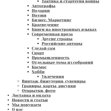
Тактика и стартегия войны
Автографы
Подарки
Поэзия
Бизнес. Маркетинг
Краеведение
Книги на иностранных языках
Современная проза
Другие страны
Российские авторы
Сделай сам
Спорт
Промышленность
Отдельные тома из собраний
Космос
Хобби
Увлечения
Винтаж, бижутерия, сувениры
Гравюры, карты, рисунки
Открытки, фото
Доставка и оплата
Новости и статьи
Мы покупаем
О нас