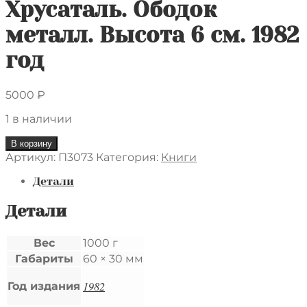
Хрусаталь. Ободок
металл. Высота 6 см. 1982
год
5000
₽
1 в наличии
Количество
В корзину
товара
Артикул:
П3073
Категория:
Книги
Набор
стопок.
Детали
6
штук.
Детали
Родная
коробка
Вес
1000 г
СССР.
Габариты
60 × 30 мм
Хрусаталь.
Ободок
1982
металл.
Год издания
Высота