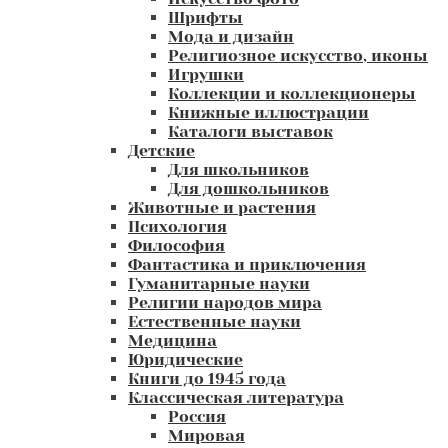
Шрифты
Мода и дизайн
Религиозное искусство, иконы
Игрушки
Коллекции и коллекционеры
Книжные иллюстрации
Каталоги выставок
Детские
Для школьников
Для дошкольников
Животные и растения
Психология
Философия
Фантастика и приключения
Гуманитарные науки
Религии народов мира
Естественные науки
Медицина
Юридические
Книги до 1945 года
Классическая литература
Россия
Мировая