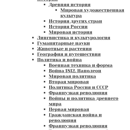
Древняя история
Мировая художественная
культура
История других стран
История России
Мировая история
Лингвистика и культурология
Гуманитарные науки
Животные и растения
География и путешествия
Политика и война
Военная техника и форма
Война 1812. Наполеон
Мировая политика
Вторая мировая
Политика Россия и СССР
Французкая революция
Войны и политика древнего
мира
Первая мировая
Гражданская война и
революция
Французкая революция