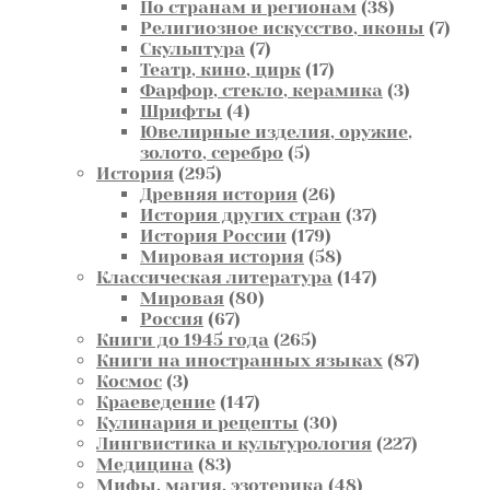
товара
38
По странам и регионам
38
товаров
7
Религиозное искусство, иконы
7
7
това
Скульптура
7
товаров
17
Театр, кино, цирк
17
товаров
3
Фарфор, стекло, керамика
3
4
товара
Шрифты
4
товара
Ювелирные изделия, оружие,
5
золото, серебро
5
295
товаров
История
295
товаров
26
Древняя история
26
товаров
37
История других стран
37
179
товаров
История России
179
товаров
58
Мировая история
58
товаров
147
Классическая литература
147
80
товаров
Мировая
80
67
товаров
Россия
67
товаров
265
Книги до 1945 года
265
товаров
87
Книги на иностранных языках
87
3
товаров
Космос
3
товара
147
Краеведение
147
товаров
30
Кулинария и рецепты
30
товаров
227
Лингвистика и культурология
227
83
товаров
Медицина
83
товара
48
Мифы, магия, эзотерика
48