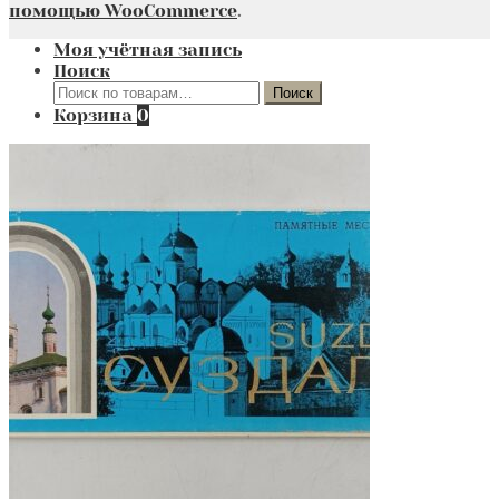
помощью WooCommerce
.
Моя учётная запись
Поиск
Искать:
Поиск
Корзина
0