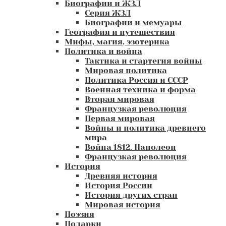
Биографии и ЖЗЛ
Серия ЖЗЛ
Биографии и мемуары
География и путешествия
Мифы, магия, эзотерика
Политика и война
Тактика и стартегия войны
Мировая политика
Политика Россия и СССР
Военная техника и форма
Вторая мировая
Французкая революция
Первая мировая
Войны и политика древнего
мира
Война 1812. Наполеон
Французкая революция
История
Древняя история
История России
История других стран
Мировая история
Поэзия
Подарки