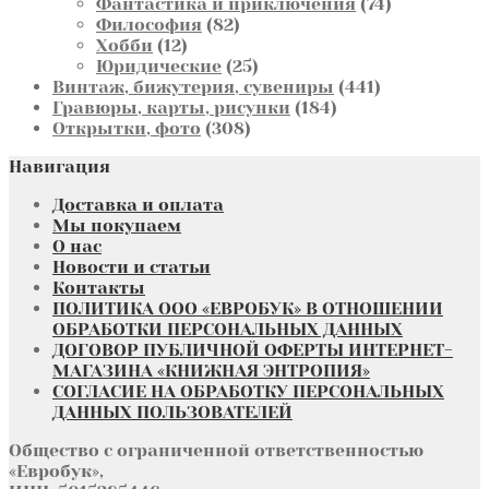
товаров
74
Фантастика и приключения
74
82
товара
Философия
82
12
товара
Хобби
12
товаров
25
Юридические
25
товаров
441
Винтаж, бижутерия, сувениры
441
184
товар
Гравюры, карты, рисунки
184
308
товара
Открытки, фото
308
товаров
Навигация
Доставка и оплата
Мы покупаем
О нас
Новости и статьи
Контакты
ПОЛИТИКА ООО «ЕВРОБУК» В ОТНОШЕНИИ
ОБРАБОТКИ ПЕРСОНАЛЬНЫХ ДАННЫХ
ДОГОВОР ПУБЛИЧНОЙ ОФЕРТЫ ИНТЕРНЕТ-
МАГАЗИНА «КНИЖНАЯ ЭНТРОПИЯ»
СОГЛАСИЕ НА ОБРАБОТКУ ПЕРСОНАЛЬНЫХ
ДАННЫХ ПОЛЬЗОВАТЕЛЕЙ
Общество с ограниченной ответственностью
«Евробук»,