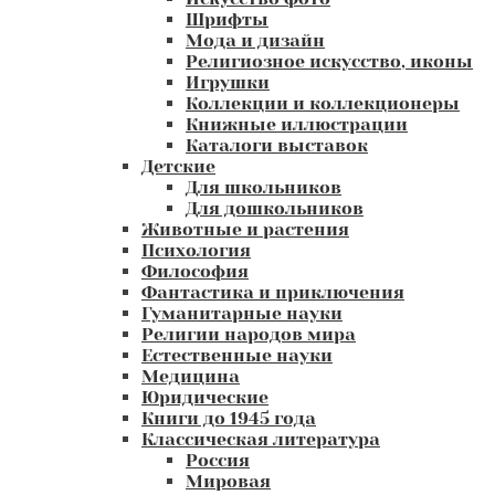
Шрифты
Мода и дизайн
Религиозное искусство, иконы
Игрушки
Коллекции и коллекционеры
Книжные иллюстрации
Каталоги выставок
Детские
Для школьников
Для дошкольников
Животные и растения
Психология
Философия
Фантастика и приключения
Гуманитарные науки
Религии народов мира
Естественные науки
Медицина
Юридические
Книги до 1945 года
Классическая литература
Россия
Мировая