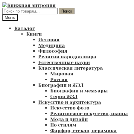
Перейти
Перейти
к
к
Искать:
Поиск
навигации
содержимому
Меню
Каталог
Книги
История
Медицина
Философия
Религии народов мира
Естественные науки
Классическая литература
Мировая
Россия
Биографии и ЖЗЛ
Биографии и мемуары
Серия ЖЗЛ
Искусство и архитектура
Искусство фото
Религиозное искусство, иконы
Мода и дизайн
По стилям
Фарфор, стекло, керамика