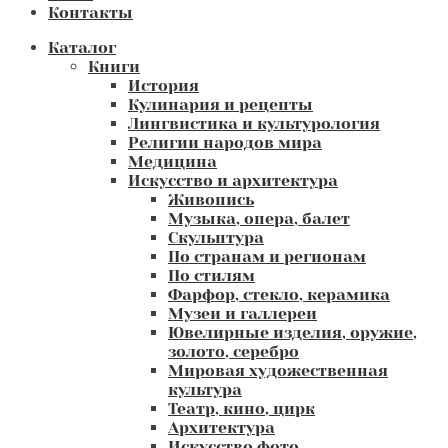
Контакты
Каталог
Книги
История
Кулинария и рецепты
Лингвистика и культурология
Религии народов мира
Медицина
Искусство и архитектура
Живопись
Музыка, опера, балет
Скульптура
По странам и регионам
По стилям
Фарфор, стекло, керамика
Музеи и галлереи
Ювелирные изделия, оружие,
золото, серебро
Мировая художественная
культура
Театр, кино, цирк
Архитектура
Искусство фото