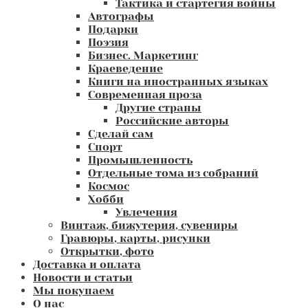
Тактика и стартегия войны
Автографы
Подарки
Поэзия
Бизнес. Маркетинг
Краеведение
Книги на иностранных языках
Современная проза
Другие страны
Российские авторы
Сделай сам
Спорт
Промышленность
Отдельные тома из собраний
Космос
Хобби
Увлечения
Винтаж, бижутерия, сувениры
Гравюры, карты, рисунки
Открытки, фото
Доставка и оплата
Новости и статьи
Мы покупаем
О нас