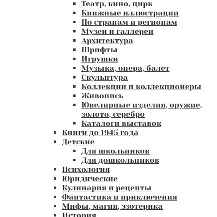
Театр, кино, цирк
Книжные иллюстрации
По странам и регионам
Музеи и галлереи
Архитектура
Шрифты
Игрушки
Музыка, опера, балет
Скульптура
Коллекции и коллекционеры
Живопись
Ювелирные изделия, оружие,
золото, серебро
Каталоги выставок
Книги до 1945 года
Детские
Для школьников
Для дошкольников
Психология
Юридические
Кулинария и рецепты
Фантастика и приключения
Мифы, магия, эзотерика
История