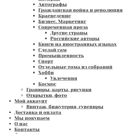
Автографы
Гражданская война и революция
Краеведение
Бизнес. Маркетинг
Современная проза
Другие страны
Российские авторы
Книги на иностранных языках
Сделай сам
Промышленность
Спорт
Отдельные тома из собраний
Хобби
Увлечения
Космос
Гравюры, карты, рисунки
Открытки, фото
Мой аккаунт
Винтаж, бижутерия, сувениры
Доставка и оплата
Мы покупаем
О нас
Контакты