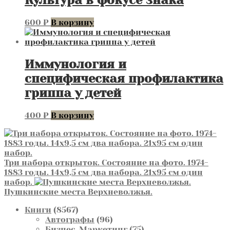
Культура в фокусе знака
600
₽
В корзину
Иммунология и
специфическая профилактика
гриппа у детей
400
₽
В корзину
Три набора открыток. Состояние на фото. 1974-
1883 годы. 14х9,5 см два набора. 21х95 см один
набор.
Пушкинские места Верхневолжья.
8567
Книги
8567
товаров
96
Автографы
96
товаров
75
Бизнес. Маркетинг
75