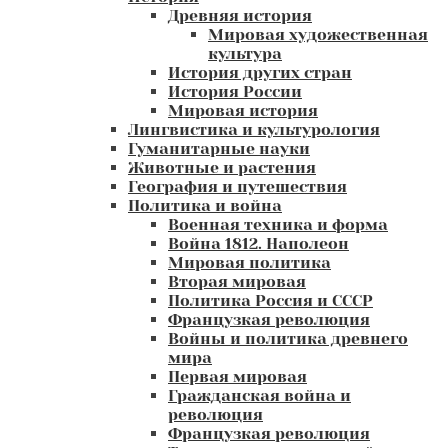
Древняя история
Мировая художественная
культура
История других стран
История России
Мировая история
Лингвистика и культурология
Гуманитарные науки
Животные и растения
География и путешествия
Политика и война
Военная техника и форма
Война 1812. Наполеон
Мировая политика
Вторая мировая
Политика Россия и СССР
Французкая революция
Войны и политика древнего
мира
Первая мировая
Гражданская война и
революция
Французкая революция