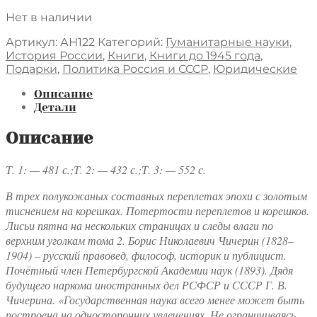
Нет в наличии
Артикул:
АН122
Категорий:
Гуманитарные науки
,
История России
,
Книги
,
Книги до 1945 года
,
Подарки
,
Политика Россия и СССР
,
Юридические
Описание
Детали
Описание
Т. 1: — 481 с.;Т. 2: — 432 с.;Т. 3: — 552 с.
В трех полукожаных составных переплетах эпохи с золотым
тиснением на корешках. Потертости переплетов и корешков.
Лисьи пятна на нескольких страницах и следы влаги по
верхним уголкам тома 2. Борис Николаевич Чичерин (1828–
1904) – русский правовед, философ, историк и публицист.
Почётный член Петербургской Академии наук (1893). Дядя
будущего наркома иностранных дел РСФСР и СССР Г. В.
Чичерина. «Государственная наука всего менее может быть
построена на односторонних увлечениях. Не ограничиваясь