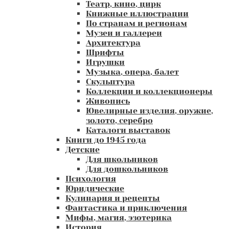
Театр, кино, цирк
Книжные иллюстрации
По странам и регионам
Музеи и галлереи
Архитектура
Шрифты
Игрушки
Музыка, опера, балет
Скульптура
Коллекции и коллекционеры
Живопись
Ювелирные изделия, оружие,
золото, серебро
Каталоги выставок
Книги до 1945 года
Детские
Для школьников
Для дошкольников
Психология
Юридические
Кулинария и рецепты
Фантастика и приключения
Мифы, магия, эзотерика
История