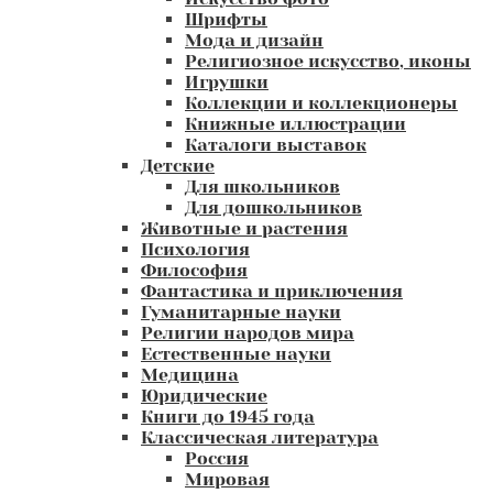
Шрифты
Мода и дизайн
Религиозное искусство, иконы
Игрушки
Коллекции и коллекционеры
Книжные иллюстрации
Каталоги выставок
Детские
Для школьников
Для дошкольников
Животные и растения
Психология
Философия
Фантастика и приключения
Гуманитарные науки
Религии народов мира
Естественные науки
Медицина
Юридические
Книги до 1945 года
Классическая литература
Россия
Мировая