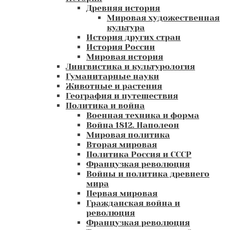
Древняя история
Мировая художественная
культура
История других стран
История России
Мировая история
Лингвистика и культурология
Гуманитарные науки
Животные и растения
География и путешествия
Политика и война
Военная техника и форма
Война 1812. Наполеон
Мировая политика
Вторая мировая
Политика Россия и СССР
Французкая революция
Войны и политика древнего
мира
Первая мировая
Гражданская война и
революция
Французкая революция