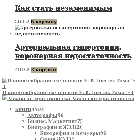
Как стать незаменимым
300
₽
В корзину
Артериальная гипертония,
коронарная недостаточность
400
₽
В корзину
Полное собрание сочинений Н. В. Гоголя. Тома 1-4
Апология христианства
8802
Книги
8802
товара
96
Автографы
96
товаров
75
Бизнес. Маркетинг
75
товаров
126
Биографии и ЖЗЛ
126
товаров
96
Биографии и мемуары
96
32
товаров
Серия ЖЗЛ
32