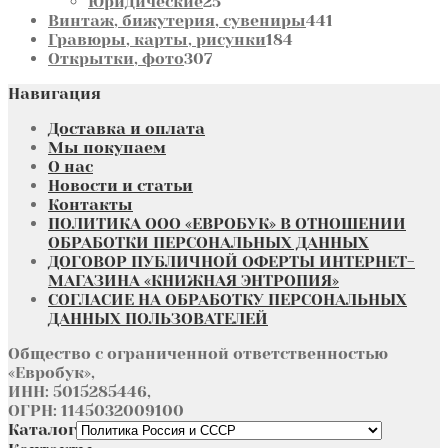
товаров
25
Юридические
25
товаров
441
Винтаж, бижутерия, сувениры
441
184
товар
Гравюры, карты, рисунки
184
307
товара
Открытки, фото
307
товаров
Навигация
Доставка и оплата
Мы покупаем
О нас
Новости и статьи
Контакты
ПОЛИТИКА ООО «ЕВРОБУК» В ОТНОШЕНИИ
ОБРАБОТКИ ПЕРСОНАЛЬНЫХ ДАННЫХ
ДОГОВОР ПУБЛИЧНОЙ ОФЕРТЫ ИНТЕРНЕТ-
МАГАЗИНА «КНИЖНАЯ ЭНТРОПИЯ»
СОГЛАСИЕ НА ОБРАБОТКУ ПЕРСОНАЛЬНЫХ
ДАННЫХ ПОЛЬЗОВАТЕЛЕЙ
Общество с ограниченной ответственностью
«Евробук»,
ИНН: 5015285446,
ОГРН: 1145032009100
Каталог