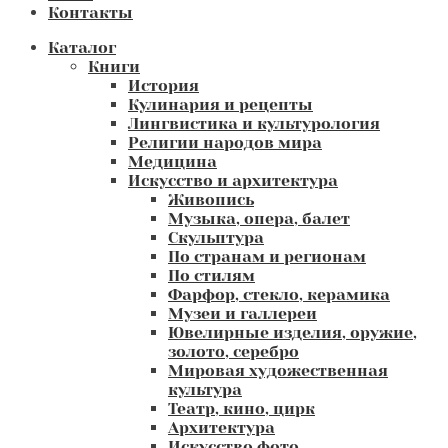
Контакты
Каталог
Книги
История
Кулинария и рецепты
Лингвистика и культурология
Религии народов мира
Медицина
Искусство и архитектура
Живопись
Музыка, опера, балет
Скульптура
По странам и регионам
По стилям
Фарфор, стекло, керамика
Музеи и галлереи
Ювелирные изделия, оружие,
золото, серебро
Мировая художественная
культура
Театр, кино, цирк
Архитектура
Искусство фото