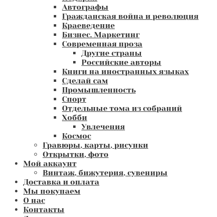
Автографы
Гражданская война и революция
Краеведение
Бизнес. Маркетинг
Современная проза
Другие страны
Российские авторы
Книги на иностранных языках
Сделай сам
Промышленность
Спорт
Отдельные тома из собраний
Хобби
Увлечения
Космос
Гравюры, карты, рисунки
Открытки, фото
Мой аккаунт
Винтаж, бижутерия, сувениры
Доставка и оплата
Мы покупаем
О нас
Контакты