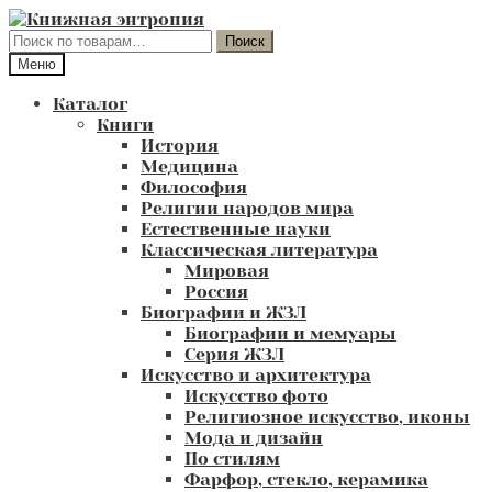
Перейти
Перейти
к
к
Искать:
Поиск
навигации
содержимому
Меню
Каталог
Книги
История
Медицина
Философия
Религии народов мира
Естественные науки
Классическая литература
Мировая
Россия
Биографии и ЖЗЛ
Биографии и мемуары
Серия ЖЗЛ
Искусство и архитектура
Искусство фото
Религиозное искусство, иконы
Мода и дизайн
По стилям
Фарфор, стекло, керамика