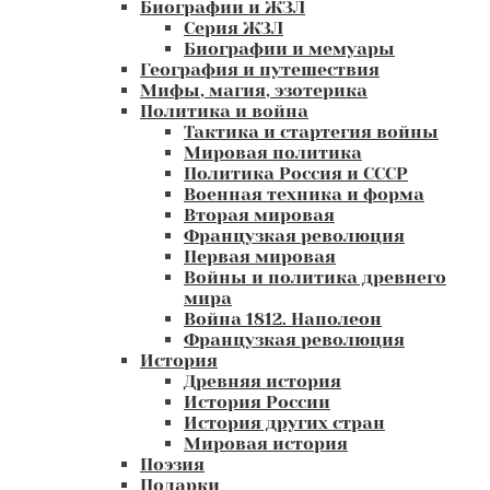
Биографии и ЖЗЛ
Серия ЖЗЛ
Биографии и мемуары
География и путешествия
Мифы, магия, эзотерика
Политика и война
Тактика и стартегия войны
Мировая политика
Политика Россия и СССР
Военная техника и форма
Вторая мировая
Французкая революция
Первая мировая
Войны и политика древнего
мира
Война 1812. Наполеон
Французкая революция
История
Древняя история
История России
История других стран
Мировая история
Поэзия
Подарки