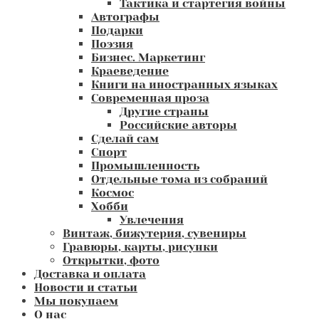
Тактика и стартегия войны
Автографы
Подарки
Поэзия
Бизнес. Маркетинг
Краеведение
Книги на иностранных языках
Современная проза
Другие страны
Российские авторы
Сделай сам
Спорт
Промышленность
Отдельные тома из собраний
Космос
Хобби
Увлечения
Винтаж, бижутерия, сувениры
Гравюры, карты, рисунки
Открытки, фото
Доставка и оплата
Новости и статьи
Мы покупаем
О нас