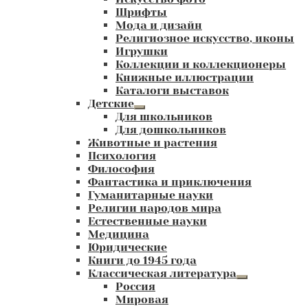
Шрифты
Мода и дизайн
Религиозное искусство, иконы
Игрушки
Коллекции и коллекционеры
Книжные иллюстрации
Каталоги выставок
Детские
Развернутое
Для школьников
вложенное
Для дошкольников
меню
Животные и растения
Психология
Философия
Фантастика и приключения
Гуманитарные науки
Религии народов мира
Естественные науки
Медицина
Юридические
Книги до 1945 года
Классическая литература
Развернутое
Россия
вложенное
Мировая
меню