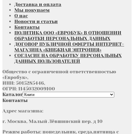
Доставка и оплата
Мы покупаем
О нас
Новости и статьи
Контакты
ПОЛИТИКА ООО «ЕВРОБУК» В ОТНОШЕНИИ
ОБРАБОТКИ ПЕРСОНАЛЬНЫХ ДАННЫХ
ДОГОВОР ПУБЛИЧНОЙ ОФЕРТЫ ИНТЕРНЕТ-
МАГАЗИНА «КНИЖНАЯ ЭНТРОПИЯ»
СОГЛАСИЕ НА ОБРАБОТКУ ПЕРСОНАЛЬНЫХ
ДАННЫХ ПОЛЬЗОВАТЕЛЕЙ
Общество с ограниченной ответственностью
«Евробук»,
ИНН: 5015285446,
ОГРН: 1145032009100
Каталог
Контакты
Адрес магазина:
г. Москва, Малый Лёвшинский пер. д 10
Режим работы: понедельник, среда,пятница с