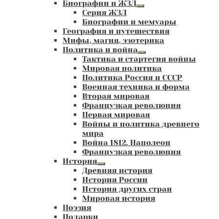
Биографии и ЖЗЛ
Развернутое
Серия ЖЗЛ
вложенное
Биографии и мемуары
меню
География и путешествия
Мифы, магия, эзотерика
Политика и война
Развернутое
Тактика и стартегия войны
вложенное
Мировая политика
меню
Политика Россия и СССР
Военная техника и форма
Вторая мировая
Французкая революция
Первая мировая
Войны и политика древнего
мира
Война 1812. Наполеон
Французкая революция
История
Развернутое
Древняя история
вложенное
История России
меню
История других стран
Мировая история
Поэзия
Подарки