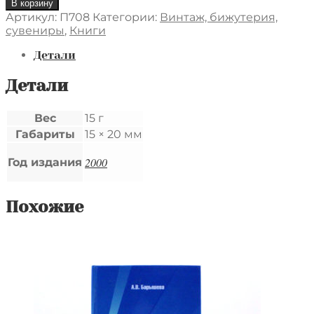
Количество
В корзину
товара
Артикул:
П708
Категории:
Винтаж, бижутерия,
Кулон
сувениры
,
Книги
из
золотистого
Детали
биссера
и
Детали
перламутровых
бусин
Вес
15 г
с
Габариты
15 × 20 мм
эффектом
"кошачий
2000
глаз"
Год издания
персикового
цвета,
на
Похожие
шнурке.
Есть
следы
бытования.
Длина
шнурка
24
см,