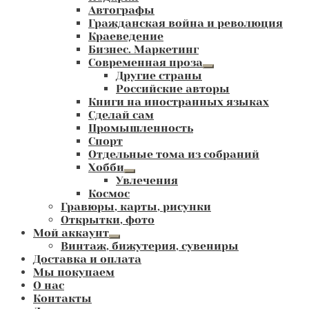
Автографы
Гражданская война и революция
Краеведение
Бизнес. Маркетинг
Современная проза
Развернутое
Другие страны
вложенное
Российские авторы
меню
Книги на иностранных языках
Сделай сам
Промышленность
Спорт
Отдельные тома из собраний
Хобби
Развернутое
Увлечения
вложенное
Космос
меню
Гравюры, карты, рисунки
Открытки, фото
Мой аккаунт
Развернутое
Винтаж, бижутерия, сувениры
вложенное
Доставка и оплата
меню
Мы покупаем
О нас
Контакты