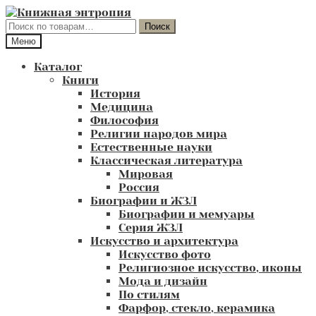
Перейти
Перейти
к
к
Искать:
Поиск
навигации
содержимому
Меню
Каталог
Книги
История
Медицина
Философия
Религии народов мира
Естественные науки
Классическая литература
Мировая
Россия
Биографии и ЖЗЛ
Биографии и мемуары
Серия ЖЗЛ
Искусство и архитектура
Искусство фото
Религиозное искусство, иконы
Мода и дизайн
По стилям
Фарфор, стекло, керамика