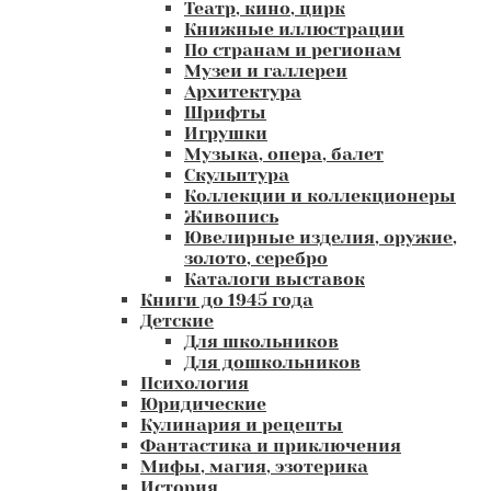
Театр, кино, цирк
Книжные иллюстрации
По странам и регионам
Музеи и галлереи
Архитектура
Шрифты
Игрушки
Музыка, опера, балет
Скульптура
Коллекции и коллекционеры
Живопись
Ювелирные изделия, оружие,
золото, серебро
Каталоги выставок
Книги до 1945 года
Детские
Для школьников
Для дошкольников
Психология
Юридические
Кулинария и рецепты
Фантастика и приключения
Мифы, магия, эзотерика
История