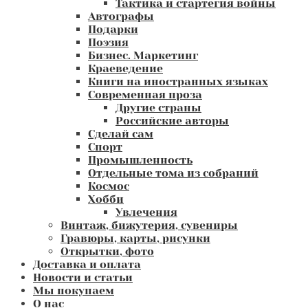
Тактика и стартегия войны
Автографы
Подарки
Поэзия
Бизнес. Маркетинг
Краеведение
Книги на иностранных языках
Современная проза
Другие страны
Российские авторы
Сделай сам
Спорт
Промышленность
Отдельные тома из собраний
Космос
Хобби
Увлечения
Винтаж, бижутерия, сувениры
Гравюры, карты, рисунки
Открытки, фото
Доставка и оплата
Новости и статьи
Мы покупаем
О нас