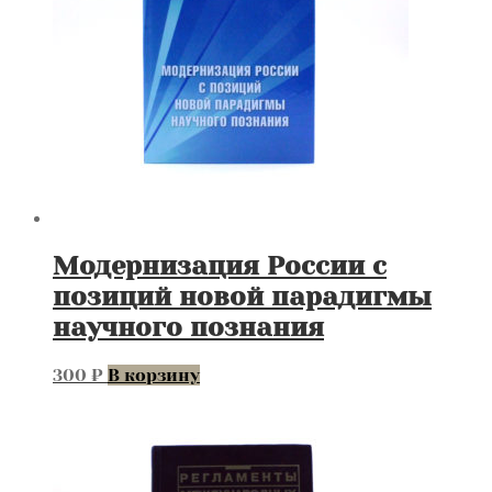
диаметр
кулона
3
см.
Модернизация России с
позиций новой парадигмы
научного познания
300
₽
В корзину