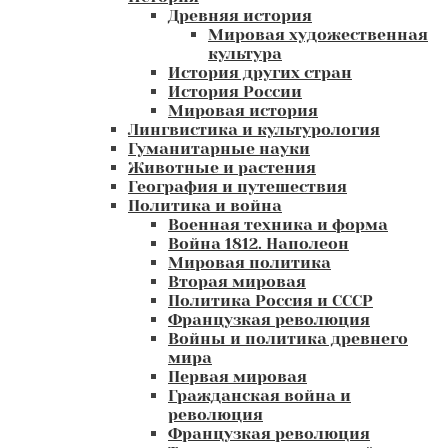
Древняя история
Мировая художественная
культура
История других стран
История России
Мировая история
Лингвистика и культурология
Гуманитарные науки
Животные и растения
География и путешествия
Политика и война
Военная техника и форма
Война 1812. Наполеон
Мировая политика
Вторая мировая
Политика Россия и СССР
Французкая революция
Войны и политика древнего
мира
Первая мировая
Гражданская война и
революция
Французкая революция