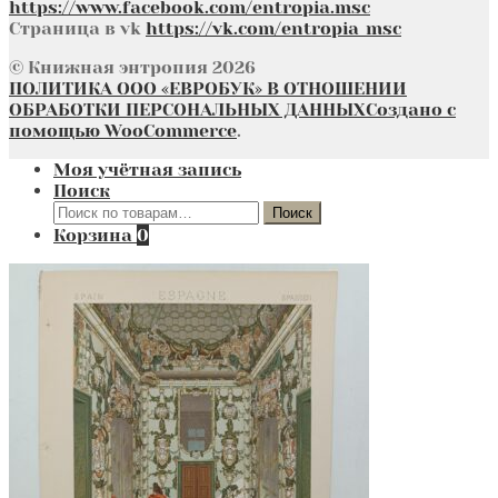
https://www.facebook.com/entropia.msc
Страница в vk
https://vk.com/entropia_msc
© Книжная энтропия 2026
ПОЛИТИКА ООО «ЕВРОБУК» В ОТНОШЕНИИ
ОБРАБОТКИ ПЕРСОНАЛЬНЫХ ДАННЫХ
Создано с
помощью WooCommerce
.
Моя учётная запись
Поиск
Искать:
Поиск
Корзина
0