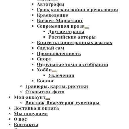
Автографы
Гражданская война и революция
Краеведение
Бизнес. Маркетинг
Современная проза
Развернутое
Другие страны
вложенное
Российские авторы
меню
Книги на иностранных языках
Сделай сам
Промышленность
Спорт
Отдельные тома из собраний
Хобби
Развернутое
Увлечения
вложенное
Космос
меню
Гравюры, карты, рисунки
Открытки, фото
Мой аккаунт
Развернутое
Винтаж, бижутерия, сувениры
вложенное
Доставка и оплата
меню
Мы покупаем
О нас
Контакты