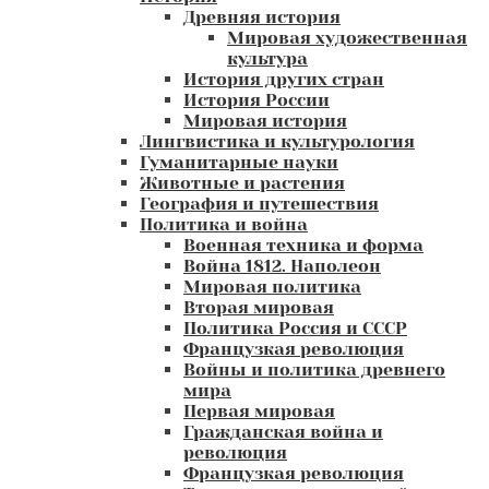
Древняя история
Мировая художественная
культура
История других стран
История России
Мировая история
Лингвистика и культурология
Гуманитарные науки
Животные и растения
География и путешествия
Политика и война
Военная техника и форма
Война 1812. Наполеон
Мировая политика
Вторая мировая
Политика Россия и СССР
Французкая революция
Войны и политика древнего
мира
Первая мировая
Гражданская война и
революция
Французкая революция