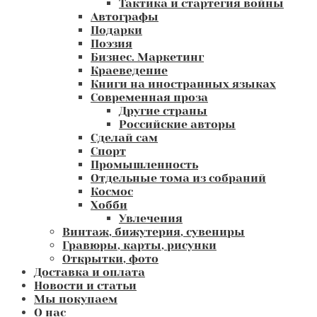
Тактика и стартегия войны
Автографы
Подарки
Поэзия
Бизнес. Маркетинг
Краеведение
Книги на иностранных языках
Современная проза
Другие страны
Российские авторы
Сделай сам
Спорт
Промышленность
Отдельные тома из собраний
Космос
Хобби
Увлечения
Винтаж, бижутерия, сувениры
Гравюры, карты, рисунки
Открытки, фото
Доставка и оплата
Новости и статьи
Мы покупаем
О нас