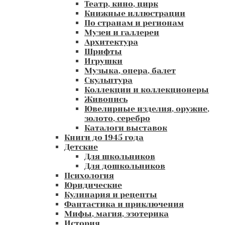
Театр, кино, цирк
Книжные иллюстрации
По странам и регионам
Музеи и галлереи
Архитектура
Шрифты
Игрушки
Музыка, опера, балет
Скульптура
Коллекции и коллекционеры
Живопись
Ювелирные изделия, оружие,
золото, серебро
Каталоги выставок
Книги до 1945 года
Детские
Для школьников
Для дошкольников
Психология
Юридические
Кулинария и рецепты
Фантастика и приключения
Мифы, магия, эзотерика
История