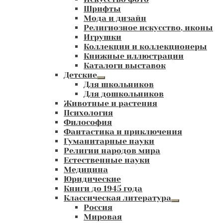
Шрифты
Мода и дизайн
Религиозное искусство, иконы
Игрушки
Коллекции и коллекционеры
Книжные иллюстрации
Каталоги выставок
Детские
Развернутое
Для школьников
вложенное
Для дошкольников
меню
Животные и растения
Психология
Философия
Фантастика и приключения
Гуманитарные науки
Религии народов мира
Естественные науки
Медицина
Юридические
Книги до 1945 года
Классическая литература
Развернутое
Россия
вложенное
Мировая
меню