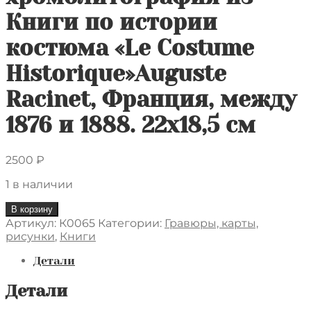
Книги по истории
костюма «Le Costume
Historique»Auguste
Racinet, Франция, между
1876 и 1888. 22х18,5 см
2500
₽
1 в наличии
Количество
В корзину
товара
Артикул:
К0065
Категории:
Гравюры, карты,
Интерьер
рисунки
,
Книги
дворца
в
Детали
Испании"
Оригинальная
Детали
хромолитография