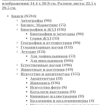
изображения: 14.4 х 20.9 см. Размер листа: 22.5 х
28.5 см.
8594
Книги
8594
товара
96
Автографы
96
товаров
75
Бизнес. Маркетинг
75
товаров
126
Биографии и ЖЗЛ
126
товаров
96
Биографии и мемуары
96
32
товаров
Серия ЖЗЛ
32
товара
99
География и путешествия
99
132
товаров
Гуманитарные науки
132
151
товара
Детские
151
товар
57
Для дошкольников
57
106
товаров
Для школьников
106
496
товаров
Естественные науки
496
товаров
49
Животные и растения
49
товаров
355
Искусство и архитектура
355
21
товаров
Архитектура
21
136
товар
Живопись
136
товаров
8
Искусство фото
8
товаров
11
Каталоги выставок
11
товаров
11
Книжные иллюстрации
11
товаров
4
Коллекции и коллекционеры
4
товар