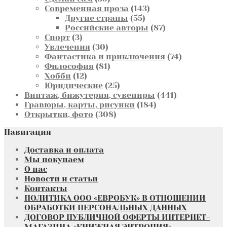
товаров
143
Современная проза
143
55
товара
Другие страны
55
товаров
87
Российские авторы
87
3
товаров
Спорт
3
товара
30
Увлечения
30
товаров
74
Фантастика и приключения
74
81
товара
Философия
81
12
товар
Хобби
12
товаров
25
Юридические
25
товаров
441
Винтаж, бижутерия, сувениры
441
184
товар
Гравюры, карты, рисунки
184
308
товара
Открытки, фото
308
товаров
Навигация
Доставка и оплата
Мы покупаем
О нас
Новости и статьи
Контакты
ПОЛИТИКА ООО «ЕВРОБУК» В ОТНОШЕНИИ
ОБРАБОТКИ ПЕРСОНАЛЬНЫХ ДАННЫХ
ДОГОВОР ПУБЛИЧНОЙ ОФЕРТЫ ИНТЕРНЕТ-
МАГАЗИНА «КНИЖНАЯ ЭНТРОПИЯ»