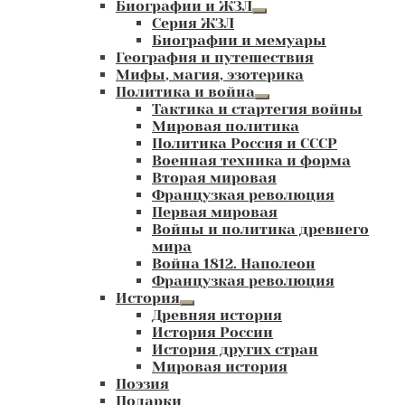
Биографии и ЖЗЛ
Развернутое
Серия ЖЗЛ
вложенное
Биографии и мемуары
меню
География и путешествия
Мифы, магия, эзотерика
Политика и война
Развернутое
Тактика и стартегия войны
вложенное
Мировая политика
меню
Политика Россия и СССР
Военная техника и форма
Вторая мировая
Французкая революция
Первая мировая
Войны и политика древнего
мира
Война 1812. Наполеон
Французкая революция
История
Развернутое
Древняя история
вложенное
История России
меню
История других стран
Мировая история
Поэзия
Подарки