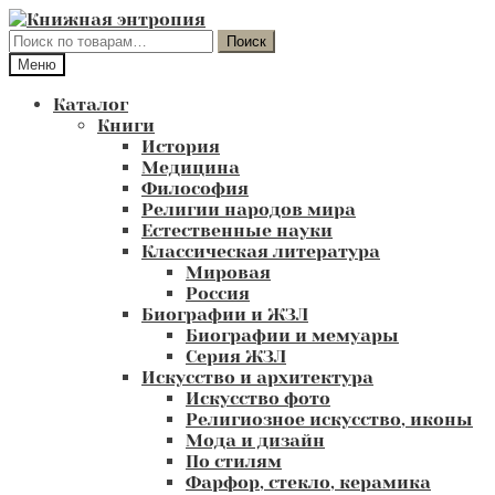
Перейти
Перейти
к
к
Искать:
Поиск
навигации
содержимому
Меню
Каталог
Книги
История
Медицина
Философия
Религии народов мира
Естественные науки
Классическая литература
Мировая
Россия
Биографии и ЖЗЛ
Биографии и мемуары
Серия ЖЗЛ
Искусство и архитектура
Искусство фото
Религиозное искусство, иконы
Мода и дизайн
По стилям
Фарфор, стекло, керамика