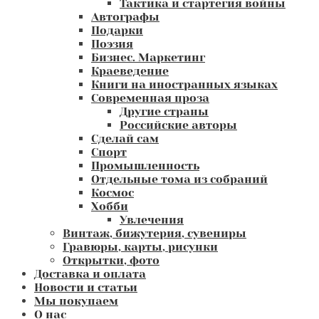
Тактика и стартегия войны
Автографы
Подарки
Поэзия
Бизнес. Маркетинг
Краеведение
Книги на иностранных языках
Современная проза
Другие страны
Российские авторы
Сделай сам
Спорт
Промышленность
Отдельные тома из собраний
Космос
Хобби
Увлечения
Винтаж, бижутерия, сувениры
Гравюры, карты, рисунки
Открытки, фото
Доставка и оплата
Новости и статьи
Мы покупаем
О нас