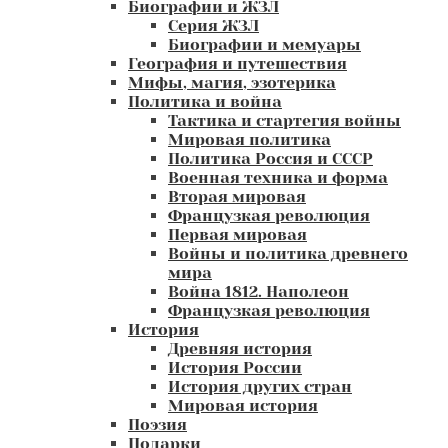
Биографии и ЖЗЛ
Серия ЖЗЛ
Биографии и мемуары
География и путешествия
Мифы, магия, эзотерика
Политика и война
Тактика и стартегия войны
Мировая политика
Политика Россия и СССР
Военная техника и форма
Вторая мировая
Французкая революция
Первая мировая
Войны и политика древнего
мира
Война 1812. Наполеон
Французкая революция
История
Древняя история
История России
История других стран
Мировая история
Поэзия
Подарки