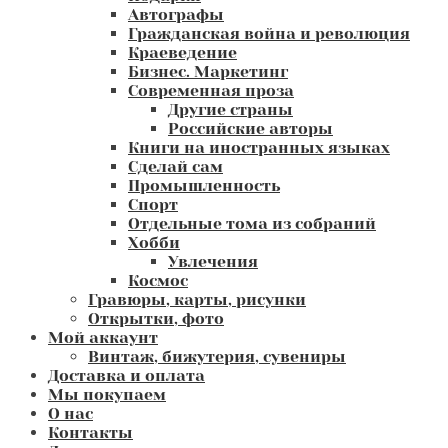
Автографы
Гражданская война и революция
Краеведение
Бизнес. Маркетинг
Современная проза
Другие страны
Российские авторы
Книги на иностранных языках
Сделай сам
Промышленность
Спорт
Отдельные тома из собраний
Хобби
Увлечения
Космос
Гравюры, карты, рисунки
Открытки, фото
Мой аккаунт
Винтаж, бижутерия, сувениры
Доставка и оплата
Мы покупаем
О нас
Контакты