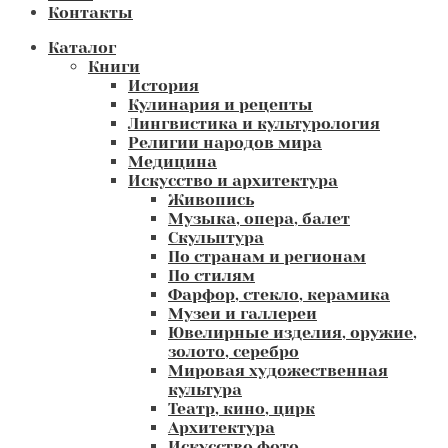
Контакты
Каталог
Книги
История
Кулинария и рецепты
Лингвистика и культурология
Религии народов мира
Медицина
Искусство и архитектура
Живопись
Музыка, опера, балет
Скульптура
По странам и регионам
По стилям
Фарфор, стекло, керамика
Музеи и галлереи
Ювелирные изделия, оружие,
золото, серебро
Мировая художественная
культура
Театр, кино, цирк
Архитектура
Искусство фото