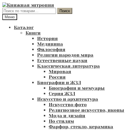
Перейти
Перейти
к
к
Искать:
Поиск
навигации
содержимому
Меню
Каталог
Книги
История
Медицина
Философия
Религии народов мира
Естественные науки
Классическая литература
Мировая
Россия
Биографии и ЖЗЛ
Биографии и мемуары
Серия ЖЗЛ
Искусство и архитектура
Искусство фото
Религиозное искусство, иконы
Мода и дизайн
По стилям
Фарфор, стекло, керамика