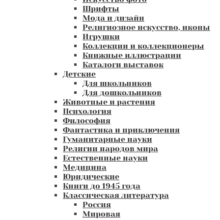
Шрифты
Мода и дизайн
Религиозное искусство, иконы
Игрушки
Коллекции и коллекционеры
Книжные иллюстрации
Каталоги выставок
Детские
Для школьников
Для дошкольников
Животные и растения
Психология
Философия
Фантастика и приключения
Гуманитарные науки
Религии народов мира
Естественные науки
Медицина
Юридические
Книги до 1945 года
Классическая литература
Россия
Мировая