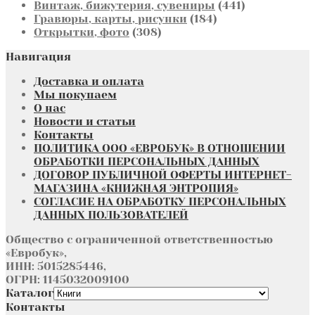
товаров
441
Винтаж, бижутерия, сувениры
441
184
товар
Гравюры, карты, рисунки
184
308
товара
Открытки, фото
308
товаров
Навигация
Доставка и оплата
Мы покупаем
О нас
Новости и статьи
Контакты
ПОЛИТИКА ООО «ЕВРОБУК» В ОТНОШЕНИИ
ОБРАБОТКИ ПЕРСОНАЛЬНЫХ ДАННЫХ
ДОГОВОР ПУБЛИЧНОЙ ОФЕРТЫ ИНТЕРНЕТ-
МАГАЗИНА «КНИЖНАЯ ЭНТРОПИЯ»
СОГЛАСИЕ НА ОБРАБОТКУ ПЕРСОНАЛЬНЫХ
ДАННЫХ ПОЛЬЗОВАТЕЛЕЙ
Общество с ограниченной ответственностью
«Евробук»,
ИНН: 5015285446,
ОГРН: 1145032009100
Каталог
Контакты