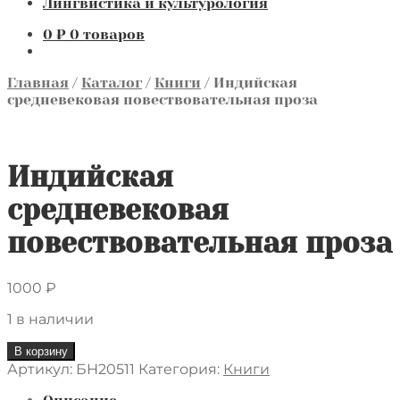
Лингвистика и культурология
0
₽
0 товаров
Главная
/
Каталог
/
Книги
/
Индийская
средневековая повествовательная проза
Индийская
средневековая
повествовательная проза
1000
₽
1 в наличии
Количество
В корзину
товара
Артикул:
БН20511
Категория:
Книги
Индийская