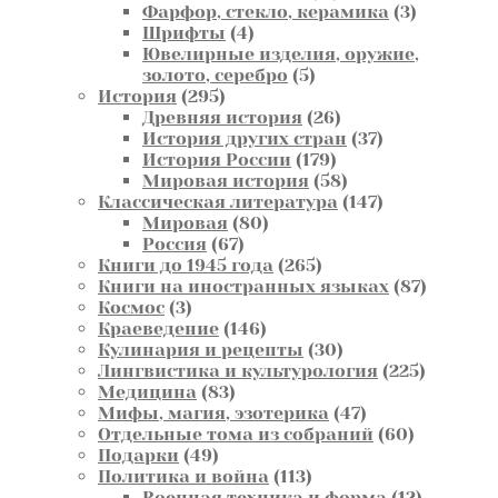
товаров
3
Фарфор, стекло, керамика
3
4
товара
Шрифты
4
товара
Ювелирные изделия, оружие,
5
золото, серебро
5
295
товаров
История
295
товаров
26
Древняя история
26
товаров
37
История других стран
37
179
товаров
История России
179
товаров
58
Мировая история
58
товаров
147
Классическая литература
147
80
товаров
Мировая
80
67
товаров
Россия
67
товаров
265
Книги до 1945 года
265
товаров
87
Книги на иностранных языках
87
3
товаров
Космос
3
товара
146
Краеведение
146
товаров
30
Кулинария и рецепты
30
товаров
225
Лингвистика и культурология
225
83
товаров
Медицина
83
товара
47
Мифы, магия, эзотерика
47
товаров
60
Отдельные тома из собраний
60
49
товаров
Подарки
49
товаров
113
Политика и война
113
товаров
12
Военная техника и форма
12