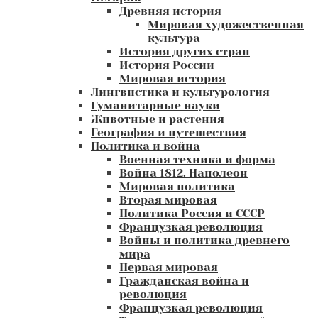
Древняя история
Мировая художественная
культура
История других стран
История России
Мировая история
Лингвистика и культурология
Гуманитарные науки
Животные и растения
География и путешествия
Политика и война
Военная техника и форма
Война 1812. Наполеон
Мировая политика
Вторая мировая
Политика Россия и СССР
Французкая революция
Войны и политика древнего
мира
Первая мировая
Гражданская война и
революция
Французкая революция