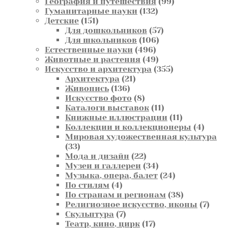
товара
99
География и путешествия
99
132
товаров
Гуманитарные науки
132
151
товара
Детские
151
товар
57
Для дошкольников
57
106
товаров
Для школьников
106
496
товаров
Естественные науки
496
товаров
49
Животные и растения
49
товаров
355
Искусство и архитектура
355
21
товаров
Архитектура
21
136
товар
Живопись
136
товаров
8
Искусство фото
8
товаров
11
Каталоги выставок
11
товаров
11
Книжные иллюстрации
11
товаров
4
Коллекции и коллекционеры
4
товар
Мировая художественная культура
33
33
товара
22
Мода и дизайн
22
товара
34
Музеи и галлереи
34
товара
24
Музыка, опера, балет
24
4
товара
По стилям
4
товара
38
По странам и регионам
38
товаров
7
Религиозное искусство, иконы
7
7
това
Скульптура
7
товаров
17
Театр, кино, цирк
17