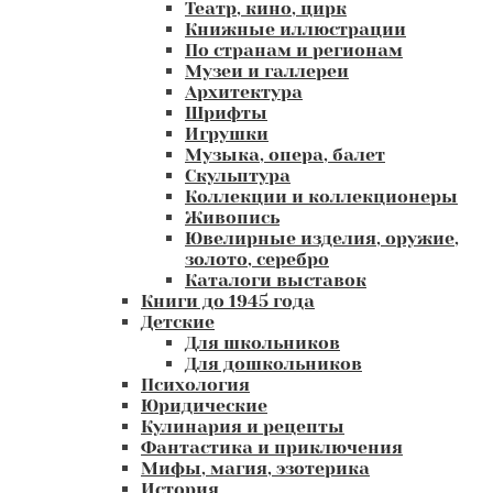
Театр, кино, цирк
Книжные иллюстрации
По странам и регионам
Музеи и галлереи
Архитектура
Шрифты
Игрушки
Музыка, опера, балет
Скульптура
Коллекции и коллекционеры
Живопись
Ювелирные изделия, оружие,
золото, серебро
Каталоги выставок
Книги до 1945 года
Детские
Для школьников
Для дошкольников
Психология
Юридические
Кулинария и рецепты
Фантастика и приключения
Мифы, магия, эзотерика
История