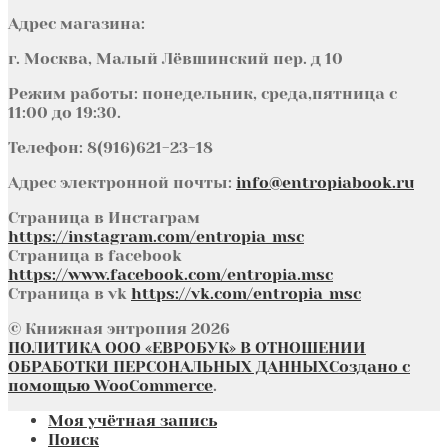
Адрес магазина:
г. Москва, Малый Лёвшинский пер. д 10
Режим работы: понедельник, среда,пятница с
11:00 до 19:30.
Телефон: 8(916)621-23-18
Адрес электронной почты:
info@entropiabook.ru
Страница в Инстаграм
https://instagram.com/entropia_msc
Страница в facebook
https://www.facebook.com/entropia.msc
Страница в vk
https://vk.com/entropia_msc
© Книжная энтропия 2026
ПОЛИТИКА ООО «ЕВРОБУК» В ОТНОШЕНИИ
ОБРАБОТКИ ПЕРСОНАЛЬНЫХ ДАННЫХ
Создано с
помощью WooCommerce
.
Моя учётная запись
Поиск