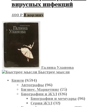
вирусных инфекций
400
₽
В корзину
Галина Уланова
Быстрее мысли
8594
Книги
8594
товара
96
Автографы
96
товаров
75
Бизнес. Маркетинг
75
товаров
126
Биографии и ЖЗЛ
126
товаров
96
Биографии и мемуары
96
32
товаров
Серия ЖЗЛ
32