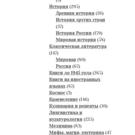
товаров
295
История
295
товаров
26
Древняя история
26
товаров
История других стран
37
37
товаров
179
История России
179
товаров
58
Мировая история
58
товаров
Классическая литература
147
147
товаров
80
Мировая
80
67
товаров
Россия
67
товаров
265
Книги до 1945 года
265
товаров
Книги на иностранных
87
языках
87
3
товаров
Космос
3
товара
146
Краеведение
146
товаров
30
Кулинария и рецепты
30
товаров
Лингвистика и
225
культурология
225
83
товаров
Медицина
83
товара
Мифы, магия, эзотерика
47