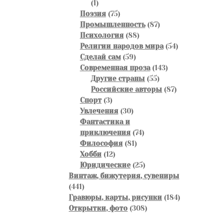
1
1
товар
75
Поэзия
75
товаров
87
Промышленность
87
88
товаров
Психология
88
товаров
54
Религии народов мира
54
59
товара
Сделай сам
59
товаров
143
Современная проза
143
55
товара
Другие страны
55
товаров
87
Российские авторы
87
3
товаров
Спорт
3
товара
30
Увлечения
30
товаров
Фантастика и
74
приключения
74
81
товара
Философия
81
12
товар
Хобби
12
товаров
25
Юридические
25
товаров
Винтаж, бижутерия, сувениры
441
441
товар
184
Гравюры, карты, рисунки
184
308
товара
Открытки, фото
308
товаров