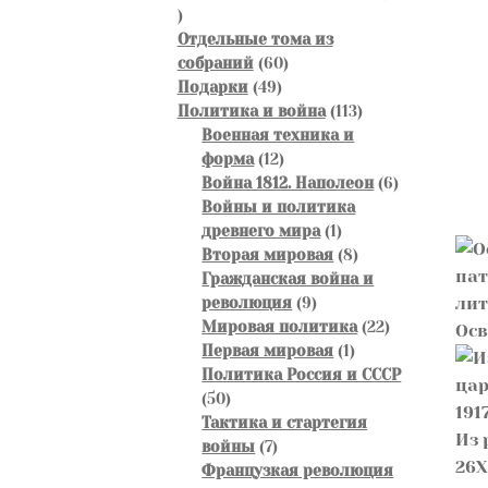
47
товаров
Отдельные тома из
60
собраний
60
49
товаров
Подарки
49
товаров
113
Политика и война
113
товаров
Военная техника и
12
форма
12
товаров
6
Война 1812. Наполеон
6
товаров
Войны и политика
1
древнего мира
1
товар
8
Вторая мировая
8
товаров
Гражданская война и
9
революция
9
товаров
22
Мировая политика
22
Осв
1
товара
Первая мировая
1
товар
Политика Россия и СССР
50
50
товаров
Тактика и стартегия
Из 
7
войны
7
26Х
товаров
Французкая революция