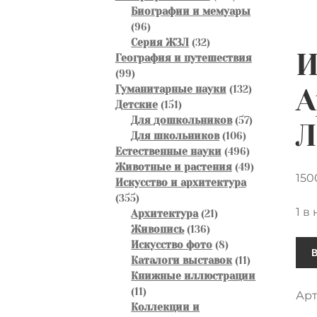
товаров
Биографии и мемуары
96
96
товаров
32
Серия ЖЗЛ
32
И
товара
География и путешествия
99
99
товаров
132
Гуманитарные науки
132
А
151
товара
Детские
151
товар
57
Для дошкольников
57
Л
106
товаров
Для школьников
106
товаров
496
Естественные науки
496
товаров
49
Животные и растения
49
15
товаров
Искусство и архитектура
355
355
1 в
товаров
21
Архитектура
21
136
товар
Живопись
136
Кол
товаров
8
Искусство фото
8
товаров
11
Каталоги выставок
11
тов
товаров
Книжные иллюстрации
Из
11
11
Арт
на
товаров
Коллекции и
сте