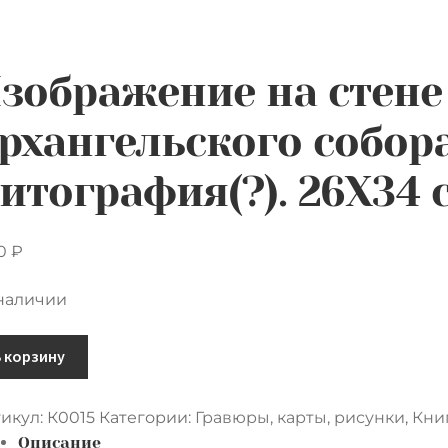
зображение на стене 
рхангельского собора.
итография(?). 26Х34 
00
₽
 наличии
ичество
В корзину
ара
ображение
икул:
К0015
Категории:
Гравюры, карты, рисунки
,
Кни
Описание
не