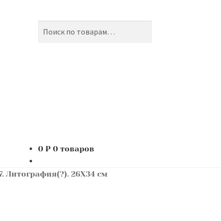
Поиск
Искать:
0
₽
0 товаров
. Литография(?). 26Х34 см