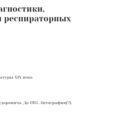
агностики,
и респираторных
атуры XIX века
доровича. До 1917. Литография(?).