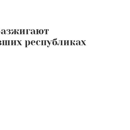
 разжигают
вших республиках