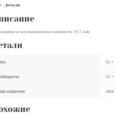
Детали
аре
писание
ангельского
ора.
графия из неустановленного издания до 1917 года
.
етали
ография(?).
34
Вес
50 г
Габариты
34 ×
1910
Год издания
охожие