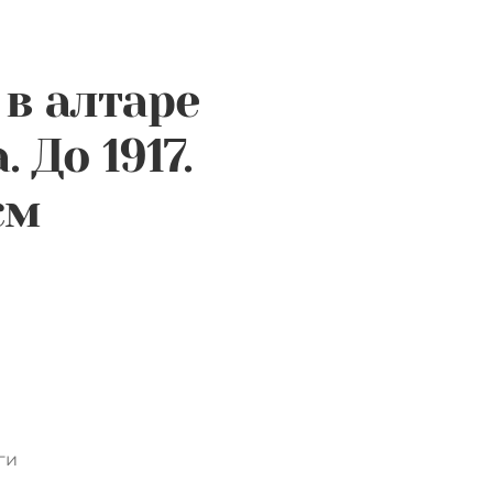
в алтаре
 До 1917.
см
ги