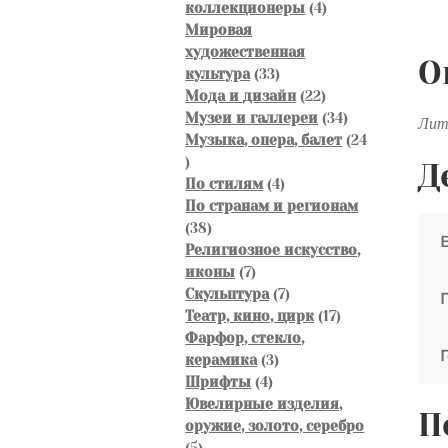
4
коллекционеры
4
в
товара
Мировая
алт
художественная
О
Арх
33
культура
33
товара
22
Мода и дизайн
22
соб
товара
34
Музеи и галлереи
34
Лито
До
товара
Музыка, опера, балет
24
1917
24
Д
Лит
товара
4
По стилям
4
26Х
товара
По странам и регионам
см
38
38
товаров
Религиозное искусство,
7
иконы
7
товаров
7
Скульптура
7
товаров
17
Театр, кино, цирк
17
товаров
Фарфор, стекло,
3
керамика
3
4
товара
Шрифты
4
товара
Ювелирные изделия,
П
оружие, золото, серебро
5
5