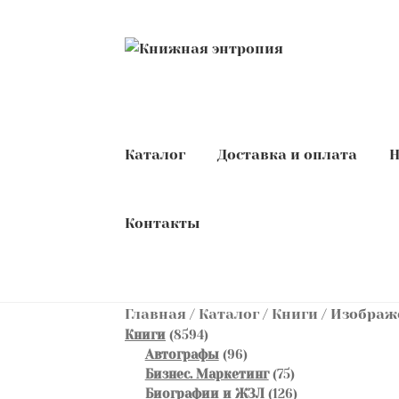
Перейти
Перейти
к
к
навигации
содержимому
Каталог
Доставка и оплата
Н
Контакты
Главная
/
Каталог
/
Книги
/
Изображе
8594
Книги
8594
товара
96
Автографы
96
товаров
75
Бизнес. Маркетинг
75
товаров
126
Биографии и ЖЗЛ
126