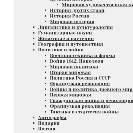
Мировая художественная к
История других стран
История России
Мировая история
Лингвистика и культурология
Гуманитарные науки
Животные и растения
География и путешествия
Политика и война
Военная техника и форма
Война 1812. Наполеон
Мировая политика
Вторая мировая
Политика Россия и СССР
Французкая революция
Войны и политика древнего мир
Первая мировая
Гражданская война и революци
Французкая революция
Тактика и стартегия войны
Автографы
Подарки
Поэзия