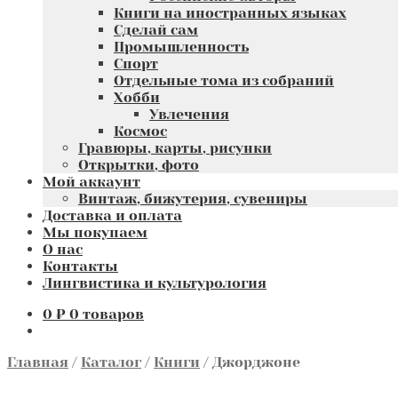
Книги на иностранных языках
Сделай сам
Промышленность
Спорт
Отдельные тома из собраний
Хобби
Увлечения
Космос
Гравюры, карты, рисунки
Открытки, фото
Мой аккаунт
Винтаж, бижутерия, сувениры
Доставка и оплата
Мы покупаем
О нас
Контакты
Лингвистика и культурология
0
₽
0 товаров
Главная
/
Каталог
/
Книги
/
Джорджоне