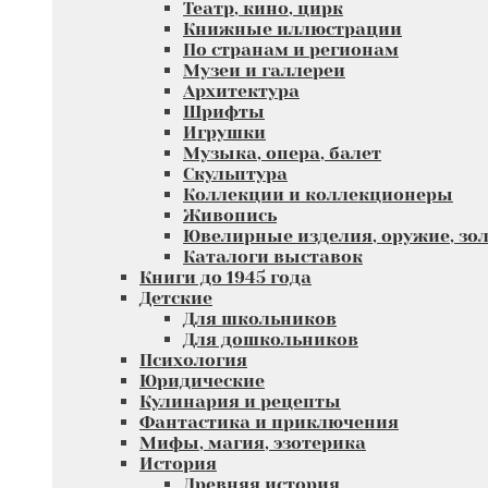
Театр, кино, цирк
Книжные иллюстрации
По странам и регионам
Музеи и галлереи
Архитектура
Шрифты
Игрушки
Музыка, опера, балет
Скульптура
Коллекции и коллекционеры
Живопись
Ювелирные изделия, оружие, зол
Каталоги выставок
Книги до 1945 года
Детские
Для школьников
Для дошкольников
Психология
Юридические
Кулинария и рецепты
Фантастика и приключения
Мифы, магия, эзотерика
История
Древняя история