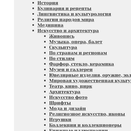
История
Кулинария и рецепты
Лингвистика и культурология
Религии народов мира
Медицина
Искусство и архитектура
Живопись
Музыка, опера, балет
Скульптура
По странам и регионам
По стилям
Фарфор, стекло, керамика
Музеи и галлереи
Ювелирные изделия, оружие, зол
Мировая художественная культу
Театр, кино, цирк
Архитектура
Искусство фото
Шрифты
Мода и дизайн
Религиозное искусство, иконы
Игрушки
Коллекции и коллекционеры
Книжные иллюстрации