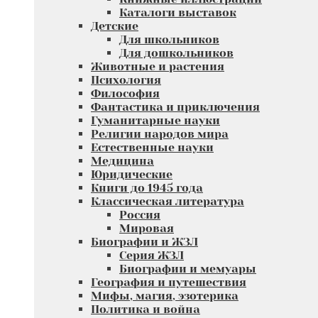
Каталоги выставок
Детские
Для школьников
Для дошкольников
Животные и растения
Психология
Философия
Фантастика и приключения
Гуманитарные науки
Религии народов мира
Естественные науки
Медицина
Юридические
Книги до 1945 года
Классическая литература
Россия
Мировая
Биографии и ЖЗЛ
Серия ЖЗЛ
Биографии и мемуары
География и путешествия
Мифы, магия, эзотерика
Политика и война