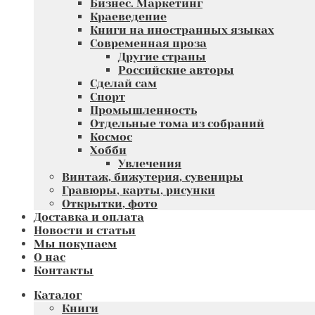
Бизнес. Маркетинг
Краеведение
Книги на иностранных языках
Современная проза
Другие страны
Российские авторы
Сделай сам
Спорт
Промышленность
Отдельные тома из собраний
Космос
Хобби
Увлечения
Винтаж, бижутерия, сувениры
Гравюры, карты, рисунки
Открытки, фото
Доставка и оплата
Новости и статьи
Мы покупаем
О нас
Контакты
Каталог
Книги