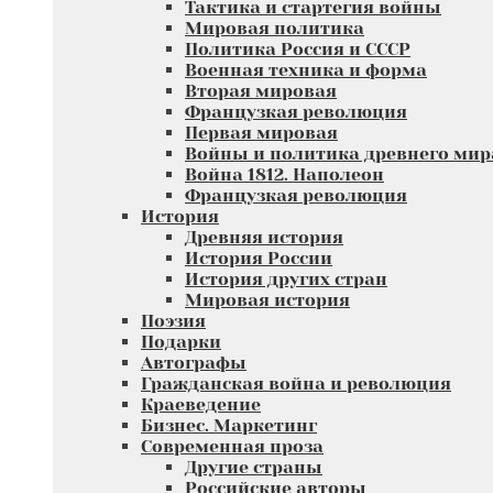
Тактика и стартегия войны
Мировая политика
Политика Россия и СССР
Военная техника и форма
Вторая мировая
Французкая революция
Первая мировая
Войны и политика древнего мир
Война 1812. Наполеон
Французкая революция
История
Древняя история
История России
История других стран
Мировая история
Поэзия
Подарки
Автографы
Гражданская война и революция
Краеведение
Бизнес. Маркетинг
Современная проза
Другие страны
Российские авторы