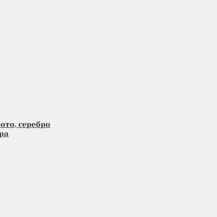
ото, серебро
ра