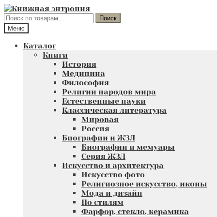
Перейти
Перейти
к
к
Искать:
Поиск
навигации
содержимому
Меню
Каталог
Книги
История
Медицина
Философия
Религии народов мира
Естественные науки
Классическая литература
Мировая
Россия
Биографии и ЖЗЛ
Биографии и мемуары
Серия ЖЗЛ
Искусство и архитектура
Искусство фото
Религиозное искусство, иконы
Мода и дизайн
По стилям
Фарфор, стекло, керамика