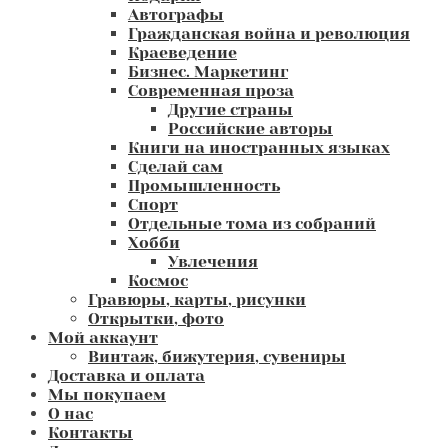
Автографы
Гражданская война и революция
Краеведение
Бизнес. Маркетинг
Современная проза
Другие страны
Российские авторы
Книги на иностранных языках
Сделай сам
Промышленность
Спорт
Отдельные тома из собраний
Хобби
Увлечения
Космос
Гравюры, карты, рисунки
Открытки, фото
Мой аккаунт
Винтаж, бижутерия, сувениры
Доставка и оплата
Мы покупаем
О нас
Контакты