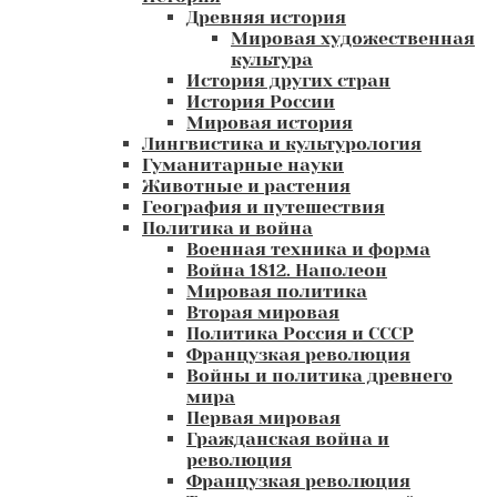
Древняя история
Мировая художественная
культура
История других стран
История России
Мировая история
Лингвистика и культурология
Гуманитарные науки
Животные и растения
География и путешествия
Политика и война
Военная техника и форма
Война 1812. Наполеон
Мировая политика
Вторая мировая
Политика Россия и СССР
Французкая революция
Войны и политика древнего
мира
Первая мировая
Гражданская война и
революция
Французкая революция