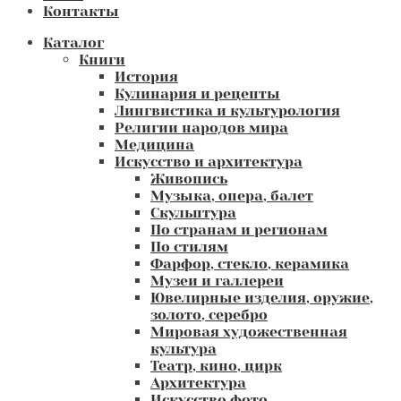
Контакты
Каталог
Книги
История
Кулинария и рецепты
Лингвистика и культурология
Религии народов мира
Медицина
Искусство и архитектура
Живопись
Музыка, опера, балет
Скульптура
По странам и регионам
По стилям
Фарфор, стекло, керамика
Музеи и галлереи
Ювелирные изделия, оружие,
золото, серебро
Мировая художественная
культура
Театр, кино, цирк
Архитектура
Искусство фото