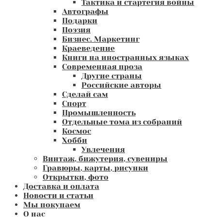
Тактика и стартегия войны
Автографы
Подарки
Поэзия
Бизнес. Маркетинг
Краеведение
Книги на иностранных языках
Современная проза
Другие страны
Российские авторы
Сделай сам
Спорт
Промышленность
Отдельные тома из собраний
Космос
Хобби
Увлечения
Винтаж, бижутерия, сувениры
Гравюры, карты, рисунки
Открытки, фото
Доставка и оплата
Новости и статьи
Мы покупаем
О нас