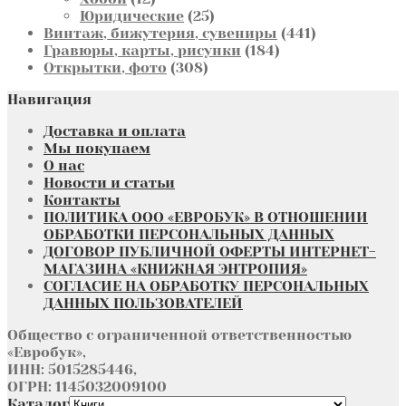
товаров
25
Юридические
25
товаров
441
Винтаж, бижутерия, сувениры
441
184
товар
Гравюры, карты, рисунки
184
308
товара
Открытки, фото
308
товаров
Навигация
Доставка и оплата
Мы покупаем
О нас
Новости и статьи
Контакты
ПОЛИТИКА ООО «ЕВРОБУК» В ОТНОШЕНИИ
ОБРАБОТКИ ПЕРСОНАЛЬНЫХ ДАННЫХ
ДОГОВОР ПУБЛИЧНОЙ ОФЕРТЫ ИНТЕРНЕТ-
МАГАЗИНА «КНИЖНАЯ ЭНТРОПИЯ»
СОГЛАСИЕ НА ОБРАБОТКУ ПЕРСОНАЛЬНЫХ
ДАННЫХ ПОЛЬЗОВАТЕЛЕЙ
Общество с ограниченной ответственностью
«Евробук»,
ИНН: 5015285446,
ОГРН: 1145032009100
Каталог