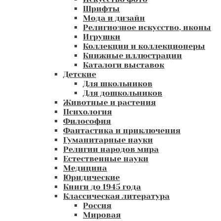
Шрифты
Мода и дизайн
Религиозное искусство, иконы
Игрушки
Коллекции и коллекционеры
Книжные иллюстрации
Каталоги выставок
Детские
Для школьников
Для дошкольников
Животные и растения
Психология
Философия
Фантастика и приключения
Гуманитарные науки
Религии народов мира
Естественные науки
Медицина
Юридические
Книги до 1945 года
Классическая литература
Россия
Мировая