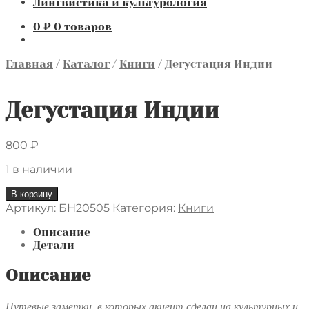
Лингвистика и культурология
0
₽
0 товаров
Главная
/
Каталог
/
Книги
/
Дегустация Индии
Дегустация Индии
800
₽
1 в наличии
Количество
В корзину
товара
Артикул:
БН20505
Категория:
Книги
Дегустация
Индии
Описание
Детали
Описание
Путевые заметки, в которых акцент сделан на культурных и