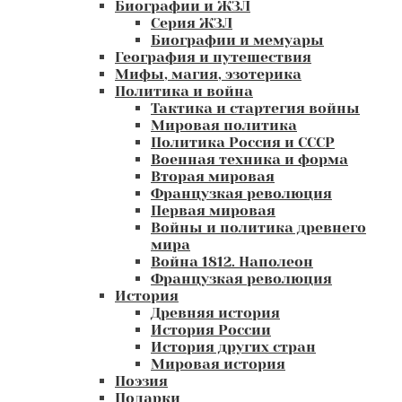
Биографии и ЖЗЛ
Серия ЖЗЛ
Биографии и мемуары
География и путешествия
Мифы, магия, эзотерика
Политика и война
Тактика и стартегия войны
Мировая политика
Политика Россия и СССР
Военная техника и форма
Вторая мировая
Французкая революция
Первая мировая
Войны и политика древнего
мира
Война 1812. Наполеон
Французкая революция
История
Древняя история
История России
История других стран
Мировая история
Поэзия
Подарки