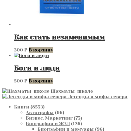
Как стать незаменимым
300
₽
В корзину
Боги и люди
500
₽
В корзину
Шахматы-школе
Легенды и мифы севера
8553
Книги
8553
товара
96
Автографы
96
товаров
75
Бизнес. Маркетинг
75
товаров
126
Биографии и ЖЗЛ
126
товаров
96
Биографии и мемуары
96