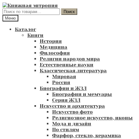
Перейти
Перейти
к
к
Искать:
Поиск
навигации
содержимому
Меню
Каталог
Книги
История
Медицина
Философия
Религии народов мира
Естественные науки
Классическая литература
Мировая
Россия
Биографии и ЖЗЛ
Биографии и мемуары
Серия ЖЗЛ
Искусство и архитектура
Искусство фото
Религиозное искусство, иконы
Мода и дизайн
По стилям
Фарфор, стекло, керамика