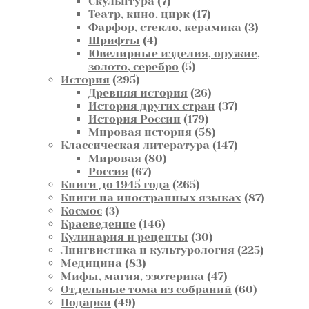
7
това
Скульптура
7
товаров
17
Театр, кино, цирк
17
товаров
3
Фарфор, стекло, керамика
3
4
товара
Шрифты
4
товара
Ювелирные изделия, оружие,
5
золото, серебро
5
295
товаров
История
295
товаров
26
Древняя история
26
товаров
37
История других стран
37
179
товаров
История России
179
товаров
58
Мировая история
58
товаров
147
Классическая литература
147
80
товаров
Мировая
80
67
товаров
Россия
67
товаров
265
Книги до 1945 года
265
товаров
87
Книги на иностранных языках
87
3
товаров
Космос
3
товара
146
Краеведение
146
товаров
30
Кулинария и рецепты
30
товаров
225
Лингвистика и культурология
225
83
товаров
Медицина
83
товара
47
Мифы, магия, эзотерика
47
товаров
60
Отдельные тома из собраний
60
49
товаров
Подарки
49