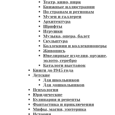
Театр, кино, цирк
Книжные иллюстрации
По странам и регионам
Музеи и галлереи
Архитектура
Шрифты
Игрушки
Музыка, опера, балет
Скульптура
Коллекции и коллекционеры
Живопись
Ювелирные изделия, оружие,
золото, серебро
Каталоги выставок
Книги до 1945 года
Детские
Для школьников
Для дошкольников
Психология
Юридические
Кулинария и рецепты
Фантастика и приключения
Мифы, магия, эзотерика
История