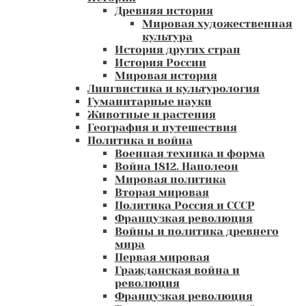
Древняя история
Мировая художественная
культура
История других стран
История России
Мировая история
Лингвистика и культурология
Гуманитарные науки
Животные и растения
География и путешествия
Политика и война
Военная техника и форма
Война 1812. Наполеон
Мировая политика
Вторая мировая
Политика Россия и СССР
Французкая революция
Войны и политика древнего
мира
Первая мировая
Гражданская война и
революция
Французкая революция