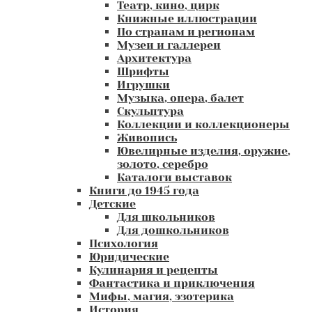
Театр, кино, цирк
Книжные иллюстрации
По странам и регионам
Музеи и галлереи
Архитектура
Шрифты
Игрушки
Музыка, опера, балет
Скульптура
Коллекции и коллекционеры
Живопись
Ювелирные изделия, оружие,
золото, серебро
Каталоги выставок
Книги до 1945 года
Детские
Для школьников
Для дошкольников
Психология
Юридические
Кулинария и рецепты
Фантастика и приключения
Мифы, магия, эзотерика
История