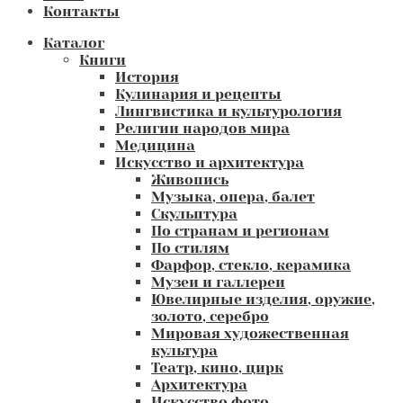
Контакты
Каталог
Книги
История
Кулинария и рецепты
Лингвистика и культурология
Религии народов мира
Медицина
Искусство и архитектура
Живопись
Музыка, опера, балет
Скульптура
По странам и регионам
По стилям
Фарфор, стекло, керамика
Музеи и галлереи
Ювелирные изделия, оружие,
золото, серебро
Мировая художественная
культура
Театр, кино, цирк
Архитектура
Искусство фото