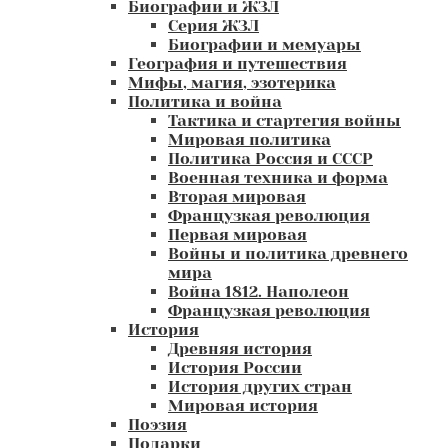
Биографии и ЖЗЛ
Серия ЖЗЛ
Биографии и мемуары
География и путешествия
Мифы, магия, эзотерика
Политика и война
Тактика и стартегия войны
Мировая политика
Политика Россия и СССР
Военная техника и форма
Вторая мировая
Французкая революция
Первая мировая
Войны и политика древнего
мира
Война 1812. Наполеон
Французкая революция
История
Древняя история
История России
История других стран
Мировая история
Поэзия
Подарки