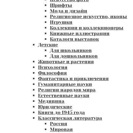
Шрифты
Мода и дизайн
Религиозное искусство, иконы
Игрушки
Коллекции и коллекционеры
Книжные иллюстрации
Каталоги выставок
Детские
Для школьников
Для дошкольников
Животные и растения
Психология
Философия
Фантастика и приключения
Гуманитарные науки
Религии народов мира
Естественные науки
Медицина
Юридические
Книги до 1945 года
Классическая литература
Россия
Мировая