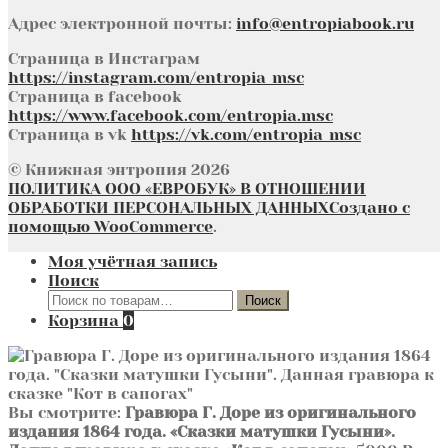
Адрес электронной почты:
info@entropiabook.ru
Страница в Инстаграм
https://instagram.com/entropia_msc
Страница в facebook
https://www.facebook.com/entropia.msc
Страница в vk
https://vk.com/entropia_msc
© Книжная энтропия 2026
ПОЛИТИКА ООО «ЕВРОБУК» В ОТНОШЕНИИ
ОБРАБОТКИ ПЕРСОНАЛЬНЫХ ДАННЫХ
Создано с
помощью WooCommerce
.
Моя учётная запись
Поиск
Искать:
Поиск
Корзина
0
Вы смотрите:
Гравюра Г. Доре из оригинального
издания 1864 года. «Сказки матушки Гусыни».