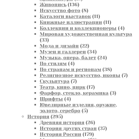
136
товар
Живопись
136
товаров
8
Искусство фото
8
товаров
11
Каталоги выставок
11
товаров
11
Книжные иллюстрации
11
товаров
4
Коллекции и коллекционеры
4
товар
Мировая художественная культура
33
33
товара
22
Мода и дизайн
22
товара
34
Музеи и галлереи
34
товара
24
Музыка, опера, балет
24
4
товара
По стилям
4
товара
38
По странам и регионам
38
товаров
7
Религиозное искусство, иконы
7
7
това
Скульптура
7
товаров
17
Театр, кино, цирк
17
товаров
3
Фарфор, стекло, керамика
3
4
товара
Шрифты
4
товара
Ювелирные изделия, оружие,
5
золото, серебро
5
295
товаров
История
295
товаров
26
Древняя история
26
товаров
37
История других стран
37
179
товаров
История России
179