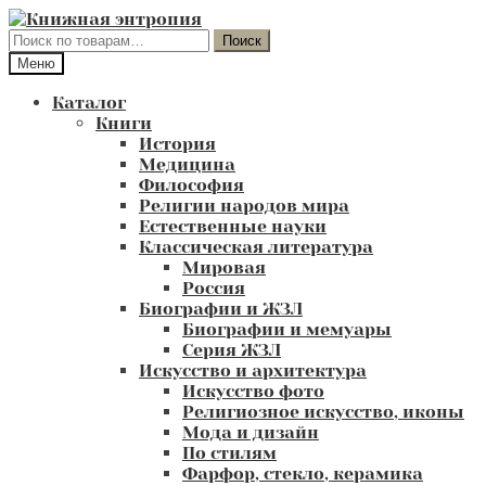
Перейти
Перейти
к
к
Искать:
Поиск
навигации
содержимому
Меню
Каталог
Книги
История
Медицина
Философия
Религии народов мира
Естественные науки
Классическая литература
Мировая
Россия
Биографии и ЖЗЛ
Биографии и мемуары
Серия ЖЗЛ
Искусство и архитектура
Искусство фото
Религиозное искусство, иконы
Мода и дизайн
По стилям
Фарфор, стекло, керамика