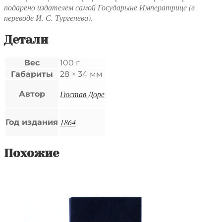
в
подарено издателем самой Государыне Императрице (в
сапогах"
переводе И. С. Тургенева).
Детали
Вес
100 г
Габариты
28 × 34 мм
Гюстав Доре
Автор
1864
Год издания
Похожие