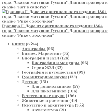
года. "Сказки матушки Гусыни". Данная гравюра к
сказке "Кот в сапогах"
Гравюра Г. Доре из оригинального издания 1864
года. "Сказки матушки Гусыни". Данная гравюра к
сказке "Рике с хохолком"
8594
Книги
8594
товара
96
Автографы
96
товаров
75
Бизнес. Маркетинг
75
товаров
126
Биографии и ЖЗЛ
126
товаров
96
Биографии и мемуары
96
32
товаров
Серия ЖЗЛ
32
товара
99
География и путешествия
99
132
товаров
Гуманитарные науки
132
151
товара
Детские
151
товар
57
Для дошкольников
57
106
товаров
Для школьников
106
496
товаров
Естественные науки
496
товаров
49
Животные и растения
49
товаров
355
Искусство и архитектура
355
21
товаров
Архитектура
21