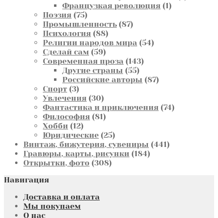
1
товаров
Французкая революция
1
75
товар
Поэзия
75
товаров
87
Промышленность
87
88
товаров
Психология
88
товаров
54
Религии народов мира
54
59
товара
Сделай сам
59
товаров
143
Современная проза
143
55
товара
Другие страны
55
товаров
87
Российские авторы
87
3
товаров
Спорт
3
товара
30
Увлечения
30
товаров
74
Фантастика и приключения
74
81
товара
Философия
81
12
товар
Хобби
12
товаров
25
Юридические
25
товаров
441
Винтаж, бижутерия, сувениры
441
184
товар
Гравюры, карты, рисунки
184
308
товара
Открытки, фото
308
товаров
Навигация
Доставка и оплата
Мы покупаем
О нас