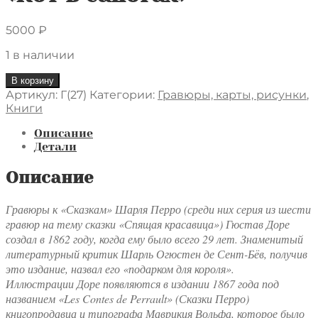
5000
₽
1 в наличии
Количество
В корзину
товара
Артикул:
Г(27)
Категории:
Гравюры, карты, рисунки
,
Гравюра
Книги
Г.
Доре
Описание
из
Детали
оригинального
издания
Описание
1864
года.
Гравюры к «Сказкам» Шарля Перро (среди них серия из шести
"Сказки
гравюр на тему сказки «Спящая красавица») Гюстав Доре
матушки
создал в 1862 году, когда ему было всего 29 лет. Знаменитый
Гусыни".
литературный критик Шарль Огюстен де Сент-Бёв, получив
Данная
это издание, назвал его «подарком для короля».
гравюра
к
Иллюстрации Доре появляются в издании 1867 года под
сказке
названием «Les Contes de Perrault» (Сказки Перро)
"Кот
книгопродавца и типографа Маврикия Вольфа, которое было