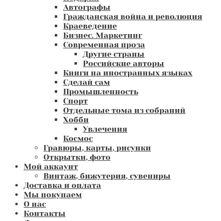
Автографы
Гражданская война и революция
Краеведение
Бизнес. Маркетинг
Современная проза
Другие страны
Российские авторы
Книги на иностранных языках
Сделай сам
Промышленность
Спорт
Отдельные тома из собраний
Хобби
Увлечения
Космос
Гравюры, карты, рисунки
Открытки, фото
Мой аккаунт
Винтаж, бижутерия, сувениры
Доставка и оплата
Мы покупаем
О нас
Контакты