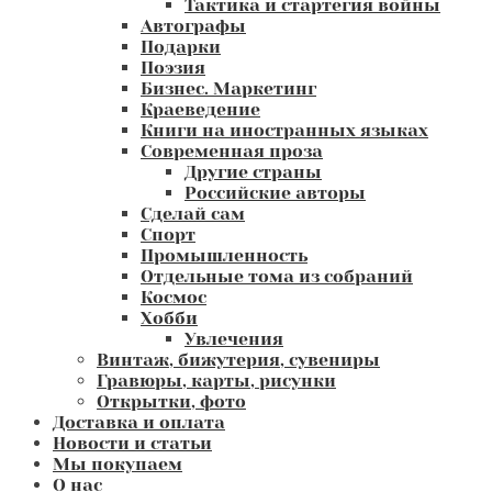
Тактика и стартегия войны
Автографы
Подарки
Поэзия
Бизнес. Маркетинг
Краеведение
Книги на иностранных языках
Современная проза
Другие страны
Российские авторы
Сделай сам
Спорт
Промышленность
Отдельные тома из собраний
Космос
Хобби
Увлечения
Винтаж, бижутерия, сувениры
Гравюры, карты, рисунки
Открытки, фото
Доставка и оплата
Новости и статьи
Мы покупаем
О нас