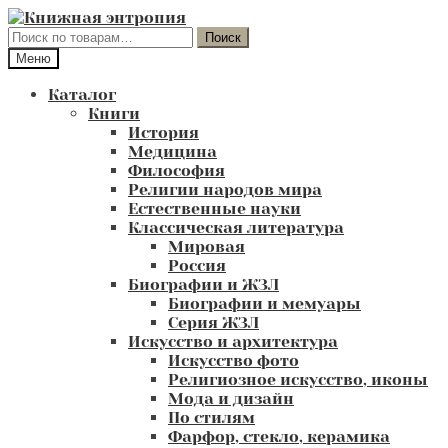
Перейти
Перейти
к
к
Искать:
Поиск
навигации
содержимому
Меню
Каталог
Книги
История
Медицина
Философия
Религии народов мира
Естественные науки
Классическая литература
Мировая
Россия
Биографии и ЖЗЛ
Биографии и мемуары
Серия ЖЗЛ
Искусство и архитектура
Искусство фото
Религиозное искусство, иконы
Мода и дизайн
По стилям
Фарфор, стекло, керамика