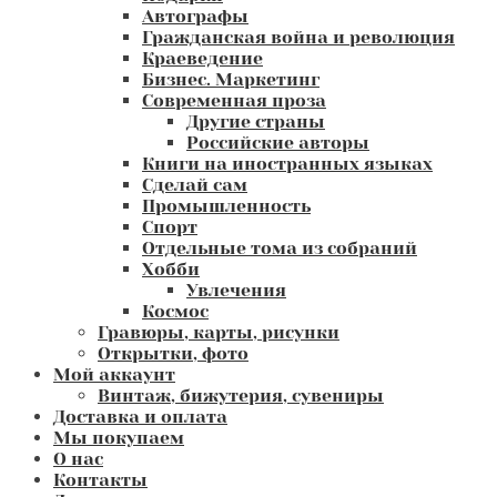
Автографы
Гражданская война и революция
Краеведение
Бизнес. Маркетинг
Современная проза
Другие страны
Российские авторы
Книги на иностранных языках
Сделай сам
Промышленность
Спорт
Отдельные тома из собраний
Хобби
Увлечения
Космос
Гравюры, карты, рисунки
Открытки, фото
Мой аккаунт
Винтаж, бижутерия, сувениры
Доставка и оплата
Мы покупаем
О нас
Контакты