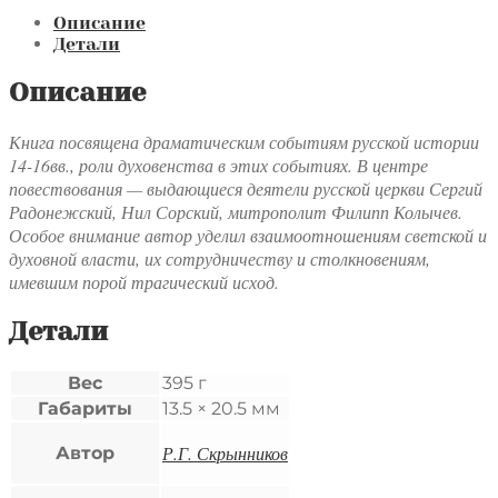
Государство
и
Описание
церковь
Детали
на
Руси
Описание
XIV-
XVI
Книга посвящена драматическим событиям русской истории
вв.
14-16вв., роли духовенства в этих событиях. В центре
повествования — выдающиеся деятели русской церкви Сергий
Радонежский, Нил Сорский, митрополит Филипп Колычев.
Особое внимание автор уделил взаимоотношениям светской и
духовной власти, их сотрудничеству и столкновениям,
имевшим порой трагический исход.
Детали
Вес
395 г
Габариты
13.5 × 20.5 мм
Р.Г. Скрынников
Автор