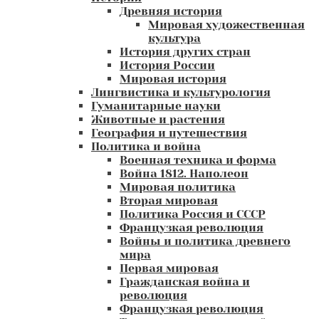
Древняя история
Мировая художественная
культура
История других стран
История России
Мировая история
Лингвистика и культурология
Гуманитарные науки
Животные и растения
География и путешествия
Политика и война
Военная техника и форма
Война 1812. Наполеон
Мировая политика
Вторая мировая
Политика Россия и СССР
Французкая революция
Войны и политика древнего
мира
Первая мировая
Гражданская война и
революция
Французкая революция