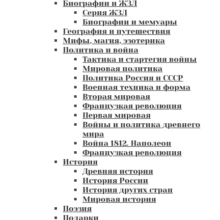
Биографии и ЖЗЛ
Серия ЖЗЛ
Биографии и мемуары
География и путешествия
Мифы, магия, эзотерика
Политика и война
Тактика и стартегия войны
Мировая политика
Политика Россия и СССР
Военная техника и форма
Вторая мировая
Французкая революция
Первая мировая
Войны и политика древнего
мира
Война 1812. Наполеон
Французкая революция
История
Древняя история
История России
История других стран
Мировая история
Поэзия
Подарки