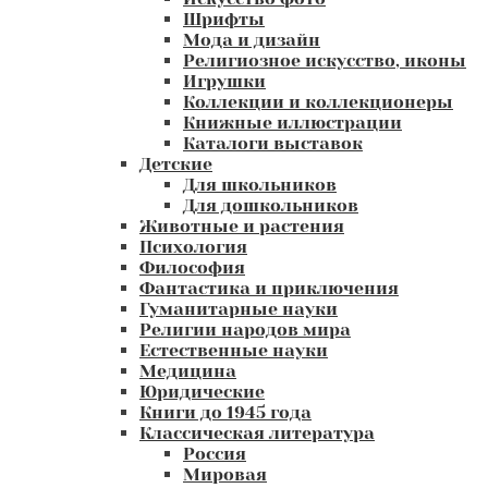
Шрифты
Мода и дизайн
Религиозное искусство, иконы
Игрушки
Коллекции и коллекционеры
Книжные иллюстрации
Каталоги выставок
Детские
Для школьников
Для дошкольников
Животные и растения
Психология
Философия
Фантастика и приключения
Гуманитарные науки
Религии народов мира
Естественные науки
Медицина
Юридические
Книги до 1945 года
Классическая литература
Россия
Мировая