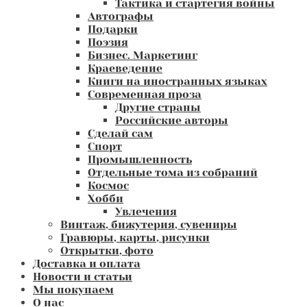
Тактика и стартегия войны
Автографы
Подарки
Поэзия
Бизнес. Маркетинг
Краеведение
Книги на иностранных языках
Современная проза
Другие страны
Российские авторы
Сделай сам
Спорт
Промышленность
Отдельные тома из собраний
Космос
Хобби
Увлечения
Винтаж, бижутерия, сувениры
Гравюры, карты, рисунки
Открытки, фото
Доставка и оплата
Новости и статьи
Мы покупаем
О нас