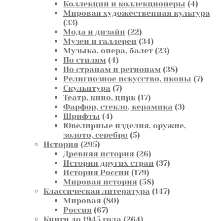
товаров
4
Коллекции и коллекционеры
4
товар
Мировая художественная культура
33
33
товара
22
Мода и дизайн
22
товара
34
Музеи и галлереи
34
товара
23
Музыка, опера, балет
23
4
товара
По стилям
4
товара
38
По странам и регионам
38
товаров
7
Религиозное искусство, иконы
7
7
това
Скульптура
7
товаров
17
Театр, кино, цирк
17
товаров
3
Фарфор, стекло, керамика
3
4
товара
Шрифты
4
товара
Ювелирные изделия, оружие,
5
золото, серебро
5
295
товаров
История
295
товаров
26
Древняя история
26
товаров
37
История других стран
37
179
товаров
История России
179
товаров
58
Мировая история
58
товаров
147
Классическая литература
147
80
товаров
Мировая
80
67
товаров
Россия
67
товаров
264
Книги до 1945 года
264