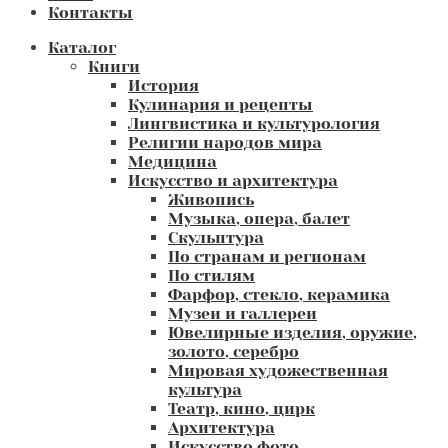
Контакты
Каталог
Книги
История
Кулинария и рецепты
Лингвистика и культурология
Религии народов мира
Медицина
Искусство и архитектура
Живопись
Музыка, опера, балет
Скульптура
По странам и регионам
По стилям
Фарфор, стекло, керамика
Музеи и галлереи
Ювелирные изделия, оружие,
золото, серебро
Мировая художественная
культура
Театр, кино, цирк
Архитектура
Искусство фото