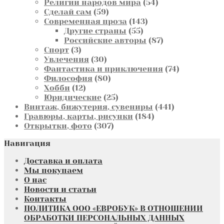
товаров
54
Религии народов мира
54
59
товара
Сделай сам
59
товаров
143
Современная проза
143
55
товара
Другие страны
55
товаров
87
Российские авторы
87
3
товаров
Спорт
3
товара
30
Увлечения
30
товаров
74
Фантастика и приключения
74
80
товара
Философия
80
12
товаров
Хобби
12
товаров
25
Юридические
25
товаров
441
Винтаж, бижутерия, сувениры
441
184
товар
Гравюры, карты, рисунки
184
307
товара
Открытки, фото
307
товаров
Навигация
Доставка и оплата
Мы покупаем
О нас
Новости и статьи
Контакты
ПОЛИТИКА ООО «ЕВРОБУК» В ОТНОШЕНИИ
ОБРАБОТКИ ПЕРСОНАЛЬНЫХ ДАННЫХ