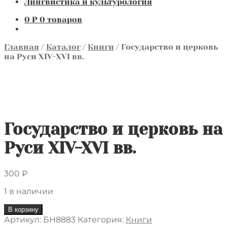
Лингвистика и культурология
0
₽
0 товаров
Главная
/
Каталог
/
Книги
/
Государство и церковь
на Руси XIV-XVI вв.
Государство и церковь на
Руси XIV-XVI вв.
300
₽
1 в наличии
Количество
В корзину
товара
Артикул:
БН8883
Категория:
Книги