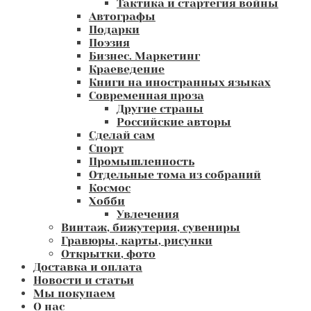
Тактика и стартегия войны
Автографы
Подарки
Поэзия
Бизнес. Маркетинг
Краеведение
Книги на иностранных языках
Современная проза
Другие страны
Российские авторы
Сделай сам
Спорт
Промышленность
Отдельные тома из собраний
Космос
Хобби
Увлечения
Винтаж, бижутерия, сувениры
Гравюры, карты, рисунки
Открытки, фото
Доставка и оплата
Новости и статьи
Мы покупаем
О нас