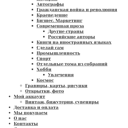
Автографы
Гражданская война и революция
Краеведение
Бизнес. Маркетинг
Современная проза
Другие страны
Российские авторы
Книги на иностранных языках
Сделай сам
Промышленность
Спорт
Отдельные тома из собраний
Хобби
Увлечения
Космос
Гравюры, карты, рисунки
Открытки, фото
Мой аккаунт
Винтаж, бижутерия, сувениры
Доставка и оплата
Мы покупаем
О нас
Контакты