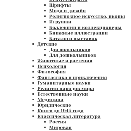
Шрифты
Мода и дизайн
Религиозное искусство, иконы
Игрушки
Коллекции и коллекционеры
Книжные иллюстрации
Каталоги выставок
Детские
Для школьников
Для дошкольников
Животные и растения
Психология
Философия
Фантастика и приключения
Гуманитарные науки
Религии народов мира
Естественные науки
Медицина
Юридические
Книги до 1945 года
Классическая литература
Россия
Мировая