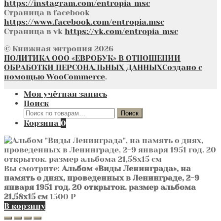
https://instagram.com/entropia_msc
Страница в facebook
https://www.facebook.com/entropia.msc
Страница в vk
https://vk.com/entropia_msc
© Книжная энтропия 2026
ПОЛИТИКА ООО «ЕВРОБУК» В ОТНОШЕНИИ
ОБРАБОТКИ ПЕРСОНАЛЬНЫХ ДАННЫХ
Создано с
помощью WooCommerce
.
Моя учётная запись
Поиск
Искать:
Поиск
Корзина
0
Вы смотрите:
Альбом «Виды Ленинграда», на
память о днях, проведенных в Ленинграде, 2-9
января 1951 год. 20 открыток. размер альбома
21,58х15 см
1500
₽
В корзину