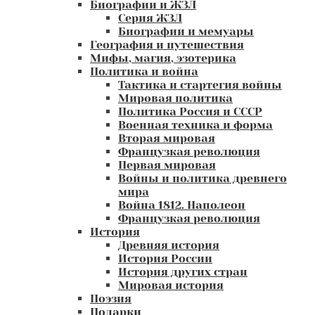
Биографии и ЖЗЛ
Серия ЖЗЛ
Биографии и мемуары
География и путешествия
Мифы, магия, эзотерика
Политика и война
Тактика и стартегия войны
Мировая политика
Политика Россия и СССР
Военная техника и форма
Вторая мировая
Французкая революция
Первая мировая
Войны и политика древнего
мира
Война 1812. Наполеон
Французкая революция
История
Древняя история
История России
История других стран
Мировая история
Поэзия
Подарки