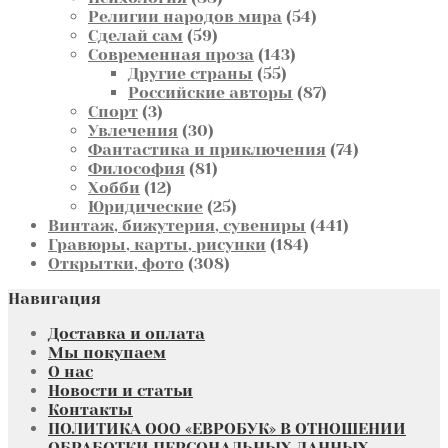
товаров
54
Религии народов мира
54
59
товара
Сделай сам
59
товаров
143
Современная проза
143
55
товара
Другие страны
55
товаров
87
Российские авторы
87
3
товаров
Спорт
3
товара
30
Увлечения
30
товаров
74
Фантастика и приключения
74
81
товара
Философия
81
12
товар
Хобби
12
товаров
25
Юридические
25
товаров
441
Винтаж, бижутерия, сувениры
441
184
товар
Гравюры, карты, рисунки
184
308
товара
Открытки, фото
308
товаров
Навигация
Доставка и оплата
Мы покупаем
О нас
Новости и статьи
Контакты
ПОЛИТИКА ООО «ЕВРОБУК» В ОТНОШЕНИИ
ОБРАБОТКИ ПЕРСОНАЛЬНЫХ ДАННЫХ