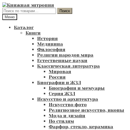
Перейти
Перейти
к
к
Искать:
Поиск
навигации
содержимому
Меню
Каталог
Книги
История
Медицина
Философия
Религии народов мира
Естественные науки
Классическая литература
Мировая
Россия
Биографии и ЖЗЛ
Биографии и мемуары
Серия ЖЗЛ
Искусство и архитектура
Искусство фото
Религиозное искусство, иконы
Мода и дизайн
По стилям
Фарфор, стекло, керамика