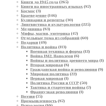
товаров
265
Книги до 1945 года
265
товаров
87
Книги на иностранных языках
87
3
товаров
Космос
3
товара
146
Краеведение
146
товаров
30
Кулинария и рецепты
30
товаров
225
Лингвистика и культурология
225
83
товаров
Медицина
83
товара
47
Мифы, магия, эзотерика
47
товаров
60
Отдельные тома из собраний
60
49
товаров
Подарки
49
товаров
113
Политика и война
113
товаров
12
Военная техника и форма
12
6
товаров
Война 1812. Наполеон
6
товаров
1
Войны и политика древнего мира
1
8
т
Вторая мировая
8
товаров
9
Гражданская война и революция
9
22
т
Мировая политика
22
1
товара
Первая мировая
1
товар
50
Политика Россия и СССР
50
товаров
7
Тактика и стартегия войны
7
1
товаров
Французкая революция
1
75
товар
Поэзия
75
товаров
87
Промышленность
87
88
товаров
Психология
88