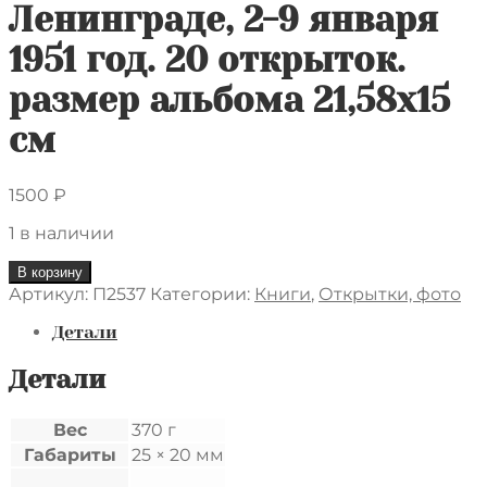
Ленинграде, 2-9 января
1951 год. 20 открыток.
размер альбома 21,58х15
см
1500
₽
1 в наличии
Количество
В корзину
товара
Артикул:
П2537
Категории:
Книги
,
Открытки, фото
Альбом
"Виды
Детали
Ленинграда",
на
Детали
память
о
Вес
370 г
днях,
Габариты
25 × 20 мм
проведенных
в