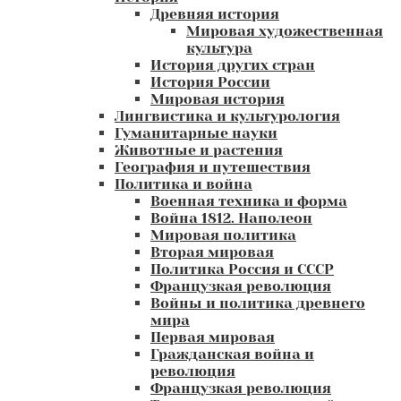
Древняя история
Мировая художественная
культура
История других стран
История России
Мировая история
Лингвистика и культурология
Гуманитарные науки
Животные и растения
География и путешествия
Политика и война
Военная техника и форма
Война 1812. Наполеон
Мировая политика
Вторая мировая
Политика Россия и СССР
Французкая революция
Войны и политика древнего
мира
Первая мировая
Гражданская война и
революция
Французкая революция