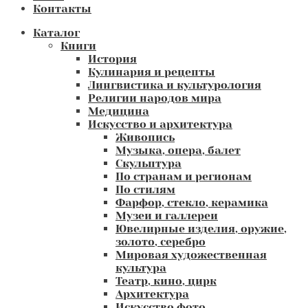
Контакты
Каталог
Книги
История
Кулинария и рецепты
Лингвистика и культурология
Религии народов мира
Медицина
Искусство и архитектура
Живопись
Музыка, опера, балет
Скульптура
По странам и регионам
По стилям
Фарфор, стекло, керамика
Музеи и галлереи
Ювелирные изделия, оружие,
золото, серебро
Мировая художественная
культура
Театр, кино, цирк
Архитектура
Искусство фото