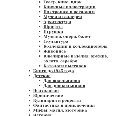
Театр, кино, цирк
Книжные иллюстрации
По странам и регионам
Музеи и галлереи
Архитектура
Шрифты
Игрушки
Музыка, опера, балет
Скульптура
Коллекции и коллекционеры
Живопись
Ювелирные изделия, оружие,
золото, серебро
Каталоги выставок
Книги до 1945 года
Детские
Для школьников
Для дошкольников
Психология
Юридические
Кулинария и рецепты
Фантастика и приключения
Мифы, магия, эзотерика
История