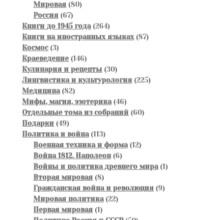
80
товаров
Мировая
80
67
товаров
Россия
67
товаров
264
Книги до 1945 года
264
товара
87
Книги на иностранных языках
87
3
товаров
Космос
3
товара
146
Краеведение
146
товаров
30
Кулинария и рецепты
30
товаров
225
Лингвистика и культурология
225
82
товаров
Медицина
82
товара
46
Мифы, магия, эзотерика
46
товаров
60
Отдельные тома из собраний
60
49
товаров
Подарки
49
товаров
113
Политика и война
113
товаров
12
Военная техника и форма
12
6
товаров
Война 1812. Наполеон
6
товаров
1
Войны и политика древнего мира
1
8
товар
Вторая мировая
8
товаров
9
Гражданская война и революция
9
22
товаров
Мировая политика
22
1
товара
Первая мировая
1
товар
50