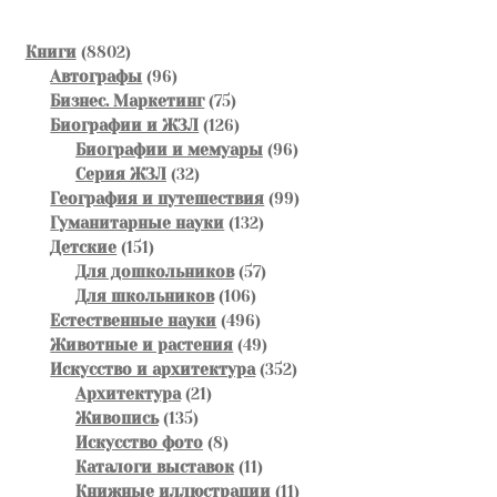
самые
недавние
8802
Книги
8802
товара
96
Автографы
96
товаров
75
Бизнес. Маркетинг
75
товаров
126
Биографии и ЖЗЛ
126
товаров
96
Биографии и мемуары
96
32
товаров
Серия ЖЗЛ
32
товара
99
География и путешествия
99
132
товаров
Гуманитарные науки
132
151
товара
Детские
151
товар
57
Для дошкольников
57
106
товаров
Для школьников
106
товаров
496
Естественные науки
496
товаров
49
Животные и растения
49
товаров
352
Искусство и архитектура
352
21
товара
Архитектура
21
135
товар
Живопись
135
товаров
8
Искусство фото
8
товаров
11
Каталоги выставок
11
товаров
11
Книжные иллюстрации
11