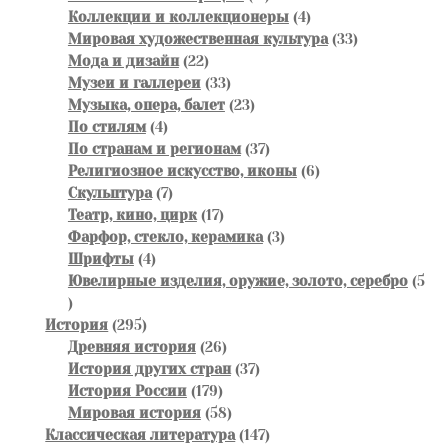
товаров
4
Коллекции и коллекционеры
4
товара
33
Мировая художественная культура
33
22
товара
Мода и дизайн
22
товара
33
Музеи и галлереи
33
товара
23
Музыка, опера, балет
23
4
товара
По стилям
4
товара
37
По странам и регионам
37
товаров
6
Религиозное искусство, иконы
6
7
товаров
Скульптура
7
товаров
17
Театр, кино, цирк
17
товаров
3
Фарфор, стекло, керамика
3
4
товара
Шрифты
4
товара
Ювелирные изделия, оружие, золото, серебро
5
5
товаров
295
История
295
товаров
26
Древняя история
26
товаров
37
История других стран
37
179
товаров
История России
179
товаров
58
Мировая история
58
товаров
147
Классическая литература
147