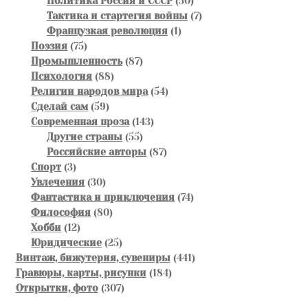
Политика Россия и СССР
50
товаров
7
Тактика и стартегия войны
7
1
товаров
Французкая революция
1
75
товар
Поэзия
75
товаров
87
Промышленность
87
88
товаров
Психология
88
товаров
54
Религии народов мира
54
59
товара
Сделай сам
59
товаров
143
Современная проза
143
55
товара
Другие страны
55
товаров
87
Российские авторы
87
3
товаров
Спорт
3
товара
30
Увлечения
30
товаров
74
Фантастика и приключения
74
80
товара
Философия
80
12
товаров
Хобби
12
товаров
25
Юридические
25
товаров
441
Винтаж, бижутерия, сувениры
441
184
товар
Гравюры, карты, рисунки
184
307
товара
Открытки, фото
307
товаров