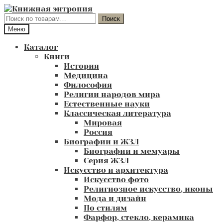
Перейти
Перейти
к
к
Искать:
Поиск
навигации
содержимому
Меню
Каталог
Книги
История
Медицина
Философия
Религии народов мира
Естественные науки
Классическая литература
Мировая
Россия
Биографии и ЖЗЛ
Биографии и мемуары
Серия ЖЗЛ
Искусство и архитектура
Искусство фото
Религиозное искусство, иконы
Мода и дизайн
По стилям
Фарфор, стекло, керамика