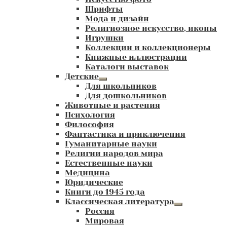
Шрифты
Мода и дизайн
Религиозное искусство, иконы
Игрушки
Коллекции и коллекционеры
Книжные иллюстрации
Каталоги выставок
Детские
Развернутое
Для школьников
вложенное
Для дошкольников
меню
Животные и растения
Психология
Философия
Фантастика и приключения
Гуманитарные науки
Религии народов мира
Естественные науки
Медицина
Юридические
Книги до 1945 года
Классическая литература
Развернутое
Россия
вложенное
Мировая
меню