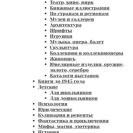
Театр, кино, цирк
Книжные иллюстрации
По странам и регионам
Музеи и галлереи
Архитектура
Шрифты
Игрушки
Музыка, опера, балет
Скульптура
Коллекции и коллекционеры
Живопись
Ювелирные изделия, оружие,
золото, серебро
Каталоги выставок
Книги до 1945 года
Детские
Для школьников
Для дошкольников
Психология
Юридические
Кулинария и рецепты
Фантастика и приключения
Мифы, магия, эзотерика
История