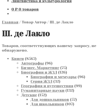
Лингвистика и культурология
0
₽
0 товаров
Главная
/
Товар Автор
/
Ш. де Лакло
Ш. де Лакло
Товаров, соответствующих вашему запросу, не
обнаружено.
8567
Книги
8567
товаров
96
Автографы
96
товаров
75
Бизнес. Маркетинг
75
товаров
126
Биографии и ЖЗЛ
126
товаров
96
Биографии и мемуары
96
32
товаров
Серия ЖЗЛ
32
товара
99
География и путешествия
99
132
товаров
Гуманитарные науки
132
152
товара
Детские
152
товара
57
Для дошкольников
57
107
товаров
Для школьников
107