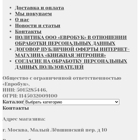
Доставка и оплата
Мы покупаем
О нас
Новости и статьи
Контакты
ПОЛИТИКА ООО «ЕВРОБУК» В ОТНОШЕНИИ
ОБРАБОТКИ ПЕРСОНАЛЬНЫХ ДАННЫХ
ДОГОВОР ПУБЛИЧНОЙ ОФЕРТЫ ИНТЕРНЕТ-
МАГАЗИНА «КНИЖНАЯ ЭНТРОПИЯ»
СОГЛАСИЕ НА ОБРАБОТКУ ПЕРСОНАЛЬНЫХ
ДАННЫХ ПОЛЬЗОВАТЕЛЕЙ
Общество с ограниченной ответственностью
«Евробук»,
ИНН: 5015285446,
ОГРН: 1145032009100
Каталог
Контакты
Адрес магазина:
г. Москва, Малый Лёвшинский пер. д 10