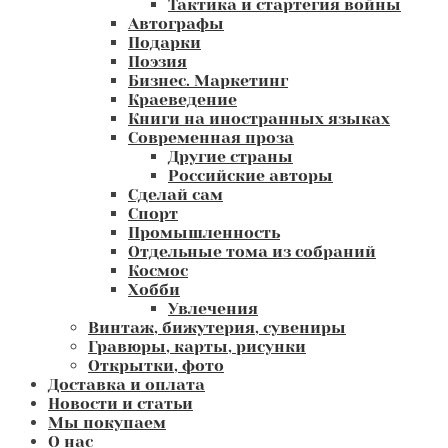
Тактика и стартегия войны
Автографы
Подарки
Поэзия
Бизнес. Маркетинг
Краеведение
Книги на иностранных языках
Современная проза
Другие страны
Российские авторы
Сделай сам
Спорт
Промышленность
Отдельные тома из собраний
Космос
Хобби
Увлечения
Винтаж, бижутерия, сувениры
Гравюры, карты, рисунки
Открытки, фото
Доставка и оплата
Новости и статьи
Мы покупаем
О нас