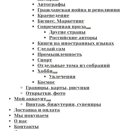
Автографы
Гражданская война и революция
Краеведение
Бизнес. Маркетинг
Современная проза
Развернутое
Другие страны
вложенное
Российские авторы
меню
Книги на иностранных языках
Сделай сам
Промышленность
Спорт
Отдельные тома из собраний
Хобби
Развернутое
Увлечения
вложенное
Космос
меню
Гравюры, карты, рисунки
Открытки, фото
Мой аккаунт
Развернутое
Винтаж, бижутерия, сувениры
вложенное
Доставка и оплата
меню
Мы покупаем
О нас
Контакты