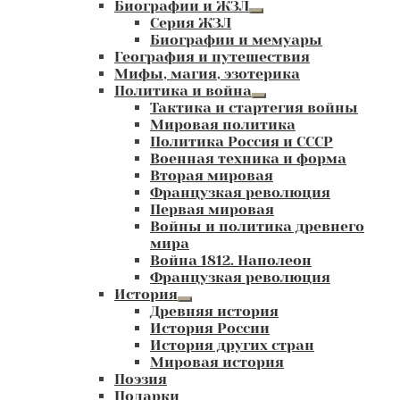
Биографии и ЖЗЛ
Развернутое
Серия ЖЗЛ
вложенное
Биографии и мемуары
меню
География и путешествия
Мифы, магия, эзотерика
Политика и война
Развернутое
Тактика и стартегия войны
вложенное
Мировая политика
меню
Политика Россия и СССР
Военная техника и форма
Вторая мировая
Французкая революция
Первая мировая
Войны и политика древнего
мира
Война 1812. Наполеон
Французкая революция
История
Развернутое
Древняя история
вложенное
История России
меню
История других стран
Мировая история
Поэзия
Подарки