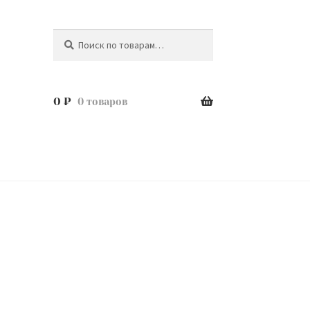
Поиск
Искать:
0
₽
0 товаров