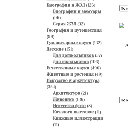
товаров
126
Биографии и ЖЗЛ
126
товаров
Биографии и мемуары
96
96
товаров
32
Серия ЖЗЛ
32
товара
География и путешествия
99
99
товаров
132
Гуманитарные науки
132
151
товара
Детские
151
товар
57
Для дошкольников
57
106
товаров
Для школьников
106
товаров
496
Естественные науки
496
товаров
49
Животные и растения
49
товаров
Искусство и архитектура
354
354
товара
21
Архитектура
21
136
товар
Живопись
136
товаров
8
Искусство фото
8
товаров
11
Каталоги выставок
11
товаров
Книжные иллюстрации
11
11