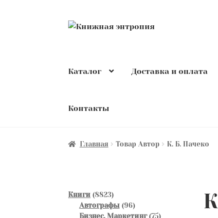
Перейти
Перейти
к
к
навигации
содержимому
Каталог
Доставка и оплата
Контакты
Главная
Товар Автор
К. Б. Пачеко
К
8823
Книги
8823
товара
96
Автографы
96
товаров
75
Бизнес. Маркетинг
75