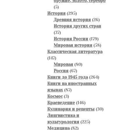
оружие, золото, серебро
5
5
товаров
295
История
295
товаров
26
Древняя история
26
товаров
История других стран
37
37
товаров
179
История России
179
товаров
58
Мировая история
58
товаров
Классическая литература
147
147
товаров
80
Мировая
80
67
товаров
Россия
67
товаров
264
Книги до 1945 года
264
товара
Книги на иностранных
87
языках
87
3
товаров
Космос
3
товара
146
Краеведение
146
товаров
30
Кулинария и рецепты
30
товаров
Лингвистика и
225
культурология
225
82
товаров
Медицина
82