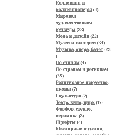
товаров
Коллекции и
4
коллекционеры
4
товара
Мировая
художественная
33
культура
33
товара
22
Мода и дизайн
22
товара
34
Музеи и галлереи
34
товара
Музыка, опера, балет
23
23
товара
4
По стилям
4
товара
По странам и регионам
38
38
товаров
Религиозное искусство,
7
иконы
7
товаров
7
Скульптура
7
товаров
17
Театр, кино, цирк
17
товаров
Фарфор, стекло,
3
керамика
3
4
товара
Шрифты
4
товара
Ювелирные изделия,