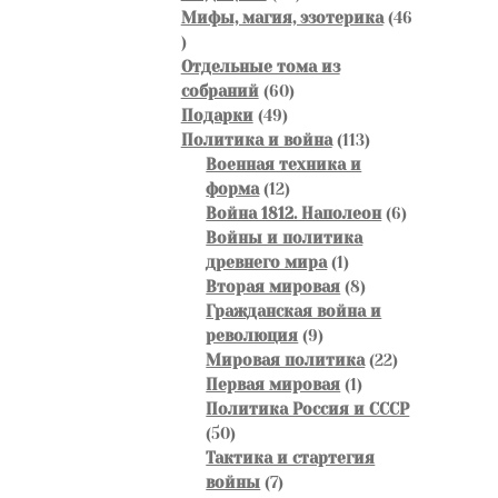
товара
Мифы, магия, эзотерика
46
46
товаров
Отдельные тома из
60
собраний
60
49
товаров
Подарки
49
товаров
113
Политика и война
113
товаров
Военная техника и
12
форма
12
товаров
6
Война 1812. Наполеон
6
товаров
Войны и политика
1
древнего мира
1
товар
8
Вторая мировая
8
товаров
Гражданская война и
9
революция
9
товаров
22
Мировая политика
22
1
товара
Первая мировая
1
товар
Политика Россия и СССР
50
50
товаров
Тактика и стартегия
7
войны
7