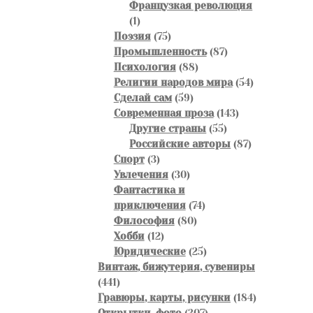
товаров
Французкая революция
1
1
товар
75
Поэзия
75
товаров
87
Промышленность
87
88
товаров
Психология
88
товаров
54
Религии народов мира
54
59
товара
Сделай сам
59
товаров
143
Современная проза
143
55
товара
Другие страны
55
товаров
87
Российские авторы
87
3
товаров
Спорт
3
товара
30
Увлечения
30
товаров
Фантастика и
74
приключения
74
80
товара
Философия
80
12
товаров
Хобби
12
товаров
25
Юридические
25
товаров
Винтаж, бижутерия, сувениры
441
441
товар
184
Гравюры, карты, рисунки
184
307
товара
Открытки, фото
307