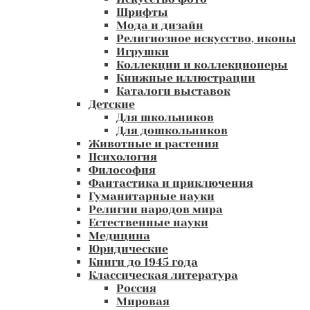
Шрифты
Мода и дизайн
Религиозное искусство, иконы
Игрушки
Коллекции и коллекционеры
Книжные иллюстрации
Каталоги выставок
Детские
Для школьников
Для дошкольников
Животные и растения
Психология
Философия
Фантастика и приключения
Гуманитарные науки
Религии народов мира
Естественные науки
Медицина
Юридические
Книги до 1945 года
Классическая литература
Россия
Мировая