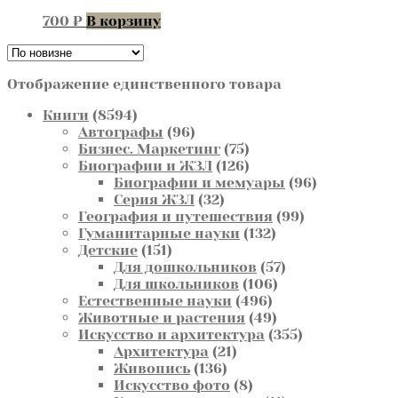
700
₽
В корзину
Отображение единственного товара
8594
Книги
8594
товара
96
Автографы
96
товаров
75
Бизнес. Маркетинг
75
товаров
126
Биографии и ЖЗЛ
126
товаров
96
Биографии и мемуары
96
32
товаров
Серия ЖЗЛ
32
товара
99
География и путешествия
99
132
товаров
Гуманитарные науки
132
151
товара
Детские
151
товар
57
Для дошкольников
57
106
товаров
Для школьников
106
496
товаров
Естественные науки
496
товаров
49
Животные и растения
49
товаров
355
Искусство и архитектура
355
21
товаров
Архитектура
21
136
товар
Живопись
136
товаров
8
Искусство фото
8