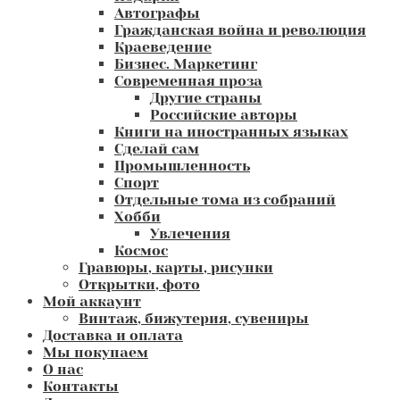
Автографы
Гражданская война и революция
Краеведение
Бизнес. Маркетинг
Современная проза
Другие страны
Российские авторы
Книги на иностранных языках
Сделай сам
Промышленность
Спорт
Отдельные тома из собраний
Хобби
Увлечения
Космос
Гравюры, карты, рисунки
Открытки, фото
Мой аккаунт
Винтаж, бижутерия, сувениры
Доставка и оплата
Мы покупаем
О нас
Контакты