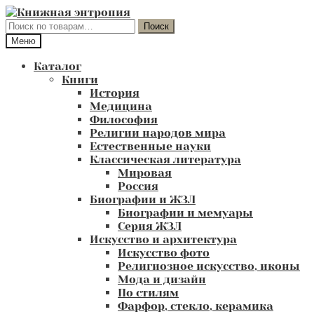
Перейти
Перейти
к
к
Искать:
Поиск
навигации
содержимому
Меню
Каталог
Книги
История
Медицина
Философия
Религии народов мира
Естественные науки
Классическая литература
Мировая
Россия
Биографии и ЖЗЛ
Биографии и мемуары
Серия ЖЗЛ
Искусство и архитектура
Искусство фото
Религиозное искусство, иконы
Мода и дизайн
По стилям
Фарфор, стекло, керамика