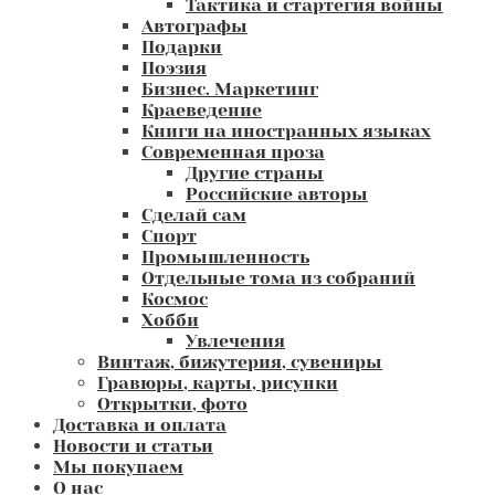
Тактика и стартегия войны
Автографы
Подарки
Поэзия
Бизнес. Маркетинг
Краеведение
Книги на иностранных языках
Современная проза
Другие страны
Российские авторы
Сделай сам
Спорт
Промышленность
Отдельные тома из собраний
Космос
Хобби
Увлечения
Винтаж, бижутерия, сувениры
Гравюры, карты, рисунки
Открытки, фото
Доставка и оплата
Новости и статьи
Мы покупаем
О нас