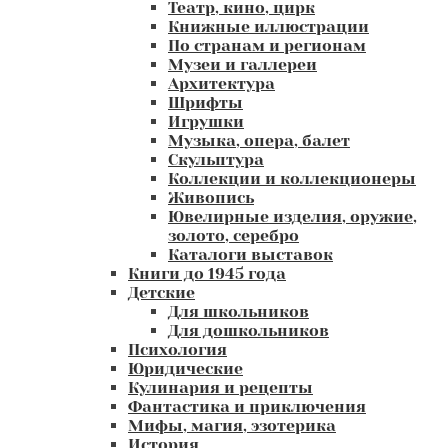
Театр, кино, цирк
Книжные иллюстрации
По странам и регионам
Музеи и галлереи
Архитектура
Шрифты
Игрушки
Музыка, опера, балет
Скульптура
Коллекции и коллекционеры
Живопись
Ювелирные изделия, оружие,
золото, серебро
Каталоги выставок
Книги до 1945 года
Детские
Для школьников
Для дошкольников
Психология
Юридические
Кулинария и рецепты
Фантастика и приключения
Мифы, магия, эзотерика
История