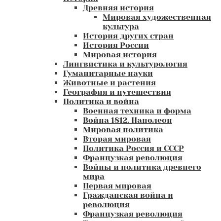
Древняя история
Мировая художественная
культура
История других стран
История России
Мировая история
Лингвистика и культурология
Гуманитарные науки
Животные и растения
География и путешествия
Политика и война
Военная техника и форма
Война 1812. Наполеон
Мировая политика
Вторая мировая
Политика Россия и СССР
Французкая революция
Войны и политика древнего
мира
Первая мировая
Гражданская война и
революция
Французкая революция