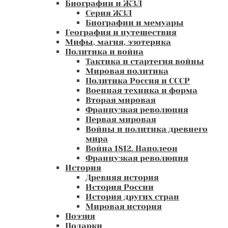
Биографии и ЖЗЛ
Серия ЖЗЛ
Биографии и мемуары
География и путешествия
Мифы, магия, эзотерика
Политика и война
Тактика и стартегия войны
Мировая политика
Политика Россия и СССР
Военная техника и форма
Вторая мировая
Французкая революция
Первая мировая
Войны и политика древнего
мира
Война 1812. Наполеон
Французкая революция
История
Древняя история
История России
История других стран
Мировая история
Поэзия
Подарки