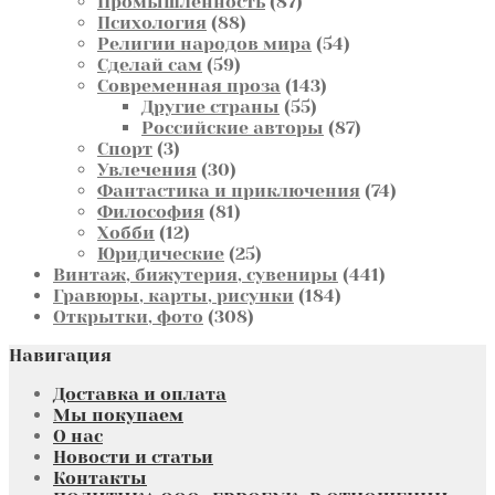
товаров
87
Промышленность
87
88
товаров
Психология
88
товаров
54
Религии народов мира
54
59
товара
Сделай сам
59
товаров
143
Современная проза
143
55
товара
Другие страны
55
товаров
87
Российские авторы
87
3
товаров
Спорт
3
товара
30
Увлечения
30
товаров
74
Фантастика и приключения
74
81
товара
Философия
81
12
товар
Хобби
12
товаров
25
Юридические
25
товаров
441
Винтаж, бижутерия, сувениры
441
184
товар
Гравюры, карты, рисунки
184
308
товара
Открытки, фото
308
товаров
Навигация
Доставка и оплата
Мы покупаем
О нас
Новости и статьи
Контакты