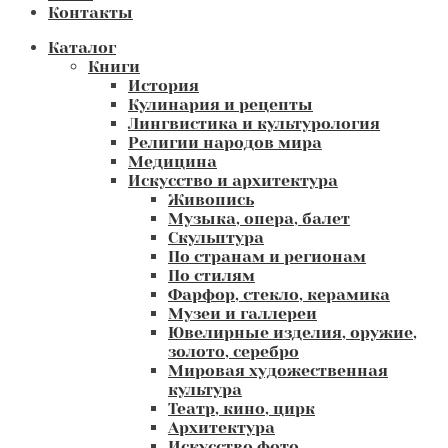
Контакты
Каталог
Книги
История
Кулинария и рецепты
Лингвистика и культурология
Религии народов мира
Медицина
Искусство и архитектура
Живопись
Музыка, опера, балет
Скульптура
По странам и регионам
По стилям
Фарфор, стекло, керамика
Музеи и галлереи
Ювелирные изделия, оружие,
золото, серебро
Мировая художественная
культура
Театр, кино, цирк
Архитектура
Искусство фото