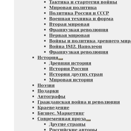
Тактика и стартегия войны
вложенное
Мировая политика
меню
Политика Россия и СССР
Военная техника и форма
Вторая мировая
Французкая революция
Первая мировая
Войны и политика древнего мир
Война 1812. Наполеон
Французкая революция
История
Развернутое
Древняя история
вложенное
История России
меню
История других стран
Мировая история
Поэзия
Подарки
Автографы
Гражданская война и революция
Краеведение
Бизнес. Маркетинг
Современная проза
Развернутое
Другие страны
вложенное
Российские авторы
меню