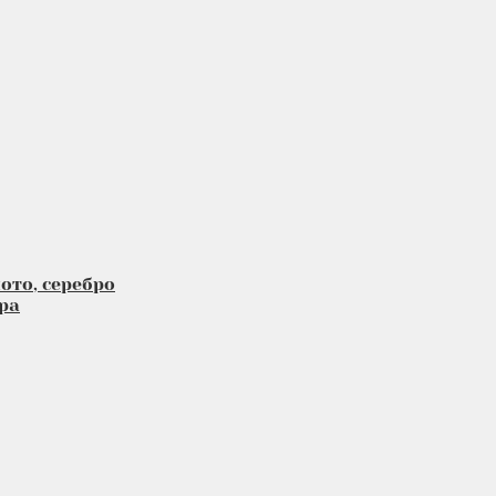
ото, серебро
ра