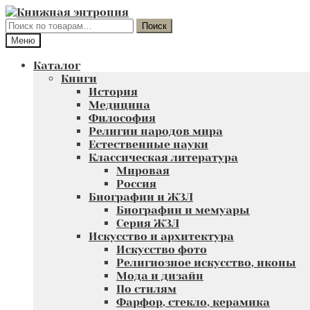
Перейти
Перейти
к
к
Искать:
Поиск
навигации
содержимому
Меню
Каталог
Книги
История
Медицина
Философия
Религии народов мира
Естественные науки
Классическая литература
Мировая
Россия
Биографии и ЖЗЛ
Биографии и мемуары
Серия ЖЗЛ
Искусство и архитектура
Искусство фото
Религиозное искусство, иконы
Мода и дизайн
По стилям
Фарфор, стекло, керамика