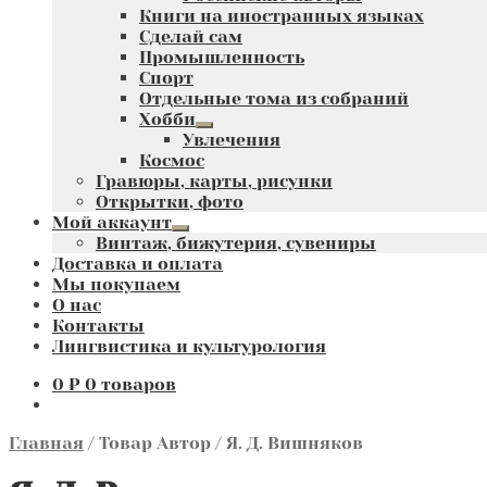
Книги на иностранных языках
Сделай сам
Промышленность
Спорт
Отдельные тома из собраний
Хобби
Развернутое
Увлечения
вложенное
Космос
меню
Гравюры, карты, рисунки
Открытки, фото
Мой аккаунт
Развернутое
Винтаж, бижутерия, сувениры
вложенное
Доставка и оплата
меню
Мы покупаем
О нас
Контакты
Лингвистика и культурология
0
₽
0 товаров
Главная
/
Товар Автор
/
Я. Д. Вишняков