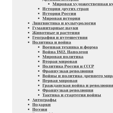
Мировая художественная к
История других стран
История России
Мировая история
Лингвистика и культурология
Гуманитарные науки
Животные и растения
География и путешествия
Политика и война
Военная техника и форма
Война 1812. Наполеон
Мировая политика
Вторая мировая
Политика Россия и СССР
Французкая революция
Войны и политика древнего мир
Первая мировая
Гражданская война и революци
Французкая революция
Тактика и стартегия войны
Автографы
Подарки
Поэзия