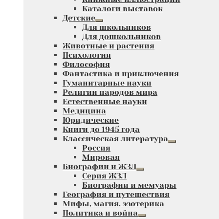
Каталоги выставок
Детские
Развернутое
Для школьников
вложенное
Для дошкольников
меню
Животные и растения
Психология
Философия
Фантастика и приключения
Гуманитарные науки
Религии народов мира
Естественные науки
Медицина
Юридические
Книги до 1945 года
Классическая литература
Развернутое
Россия
вложенное
Мировая
меню
Биографии и ЖЗЛ
Развернутое
Серия ЖЗЛ
вложенное
Биографии и мемуары
меню
География и путешествия
Мифы, магия, эзотерика
Политика и война
Развернутое