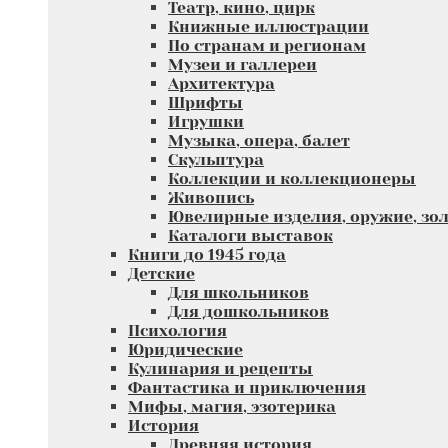
Театр, кино, цирк
Книжные иллюстрации
По странам и регионам
Музеи и галлереи
Архитектура
Шрифты
Игрушки
Музыка, опера, балет
Скульптура
Коллекции и коллекционеры
Живопись
Ювелирные изделия, оружие, зол
Каталоги выставок
Книги до 1945 года
Детские
Для школьников
Для дошкольников
Психология
Юридические
Кулинария и рецепты
Фантастика и приключения
Мифы, магия, эзотерика
История
Древняя история