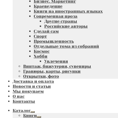
Бизнес. Маркетинг
Краеведение
Книги на иностранных языках
Современная проза
Другие страны
Российские авторы
Сделай сам
Спорт
Промышленность
Отдельные тома из собраний
Космос
Хобби
Увлечения
Винтаж, бижутерия, сувениры
Гравюры, карты, рисунки
Открытки, фото
Доставка и оплата
Новости и статьи
Мы покупаем
О нас
Контакты
Каталог
Развернутое
Книги
вложенное