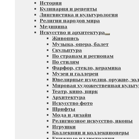
Развернутое
История
меню
вложенное
Кулинария и рецепты
меню
Лингвистика и культурология
Религии народов мира
Медицина
Искусство и архитектура
Развернутое
Живопись
вложенное
Музыка, опера, балет
меню
Скульптура
По странам и регионам
По стилям
Фарфор, стекло, керамика
Музеи и галлереи
Ювелирные изделия, оружие, зол
Мировая художественная культу
Театр, кино, цирк
Архитектура
Искусство фото
Шрифты
Мода и дизайн
Религиозное искусство, иконы
Игрушки
Коллекции и коллекционеры
Книжные иллюстрации