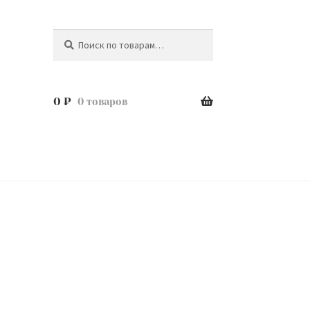
Поиск
Искать:
0
₽
0 товаров