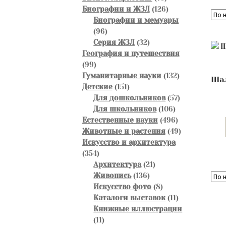
товаров
126
Биографии и ЖЗЛ
126
товаров
Биографии и мемуары
96
96
товаров
32
Серия ЖЗЛ
32
товара
География и путешествия
99
99
товаров
132
Гуманитарные науки
132
Ша
151
товара
Детские
151
товар
57
Для дошкольников
57
106
товаров
Для школьников
106
товаров
496
Естественные науки
496
товаров
49
Животные и растения
49
товаров
Искусство и архитектура
354
354
товара
21
Архитектура
21
136
товар
Живопись
136
товаров
8
Искусство фото
8
товаров
11
Каталоги выставок
11
товаров
Книжные иллюстрации
11
11