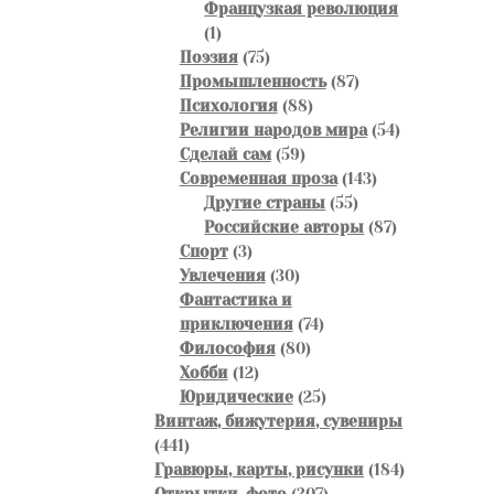
товаров
Французкая революция
1
1
товар
75
Поэзия
75
товаров
87
Промышленность
87
88
товаров
Психология
88
товаров
54
Религии народов мира
54
59
товара
Сделай сам
59
товаров
143
Современная проза
143
55
товара
Другие страны
55
товаров
87
Российские авторы
87
3
товаров
Спорт
3
товара
30
Увлечения
30
товаров
Фантастика и
74
приключения
74
80
товара
Философия
80
12
товаров
Хобби
12
товаров
25
Юридические
25
товаров
Винтаж, бижутерия, сувениры
441
441
товар
184
Гравюры, карты, рисунки
184
307
товара
Открытки, фото
307