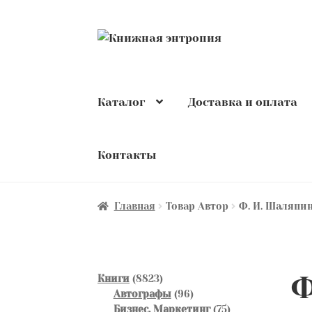
Перейти
Перейти
к
к
навигации
содержимому
Каталог
Доставка и оплата
Контакты
Главная
Товар Автор
Ф. И. Шаляпи
Ф
8823
Книги
8823
товара
96
Автографы
96
товаров
75
Бизнес. Маркетинг
75