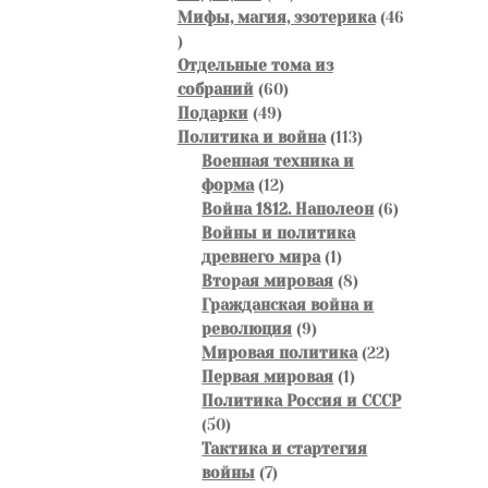
товара
Мифы, магия, эзотерика
46
46
товаров
Отдельные тома из
60
собраний
60
49
товаров
Подарки
49
товаров
113
Политика и война
113
товаров
Военная техника и
12
форма
12
товаров
6
Война 1812. Наполеон
6
товаров
Войны и политика
1
древнего мира
1
товар
8
Вторая мировая
8
товаров
Гражданская война и
9
революция
9
товаров
22
Мировая политика
22
1
товара
Первая мировая
1
товар
Политика Россия и СССР
50
50
товаров
Тактика и стартегия
7
войны
7