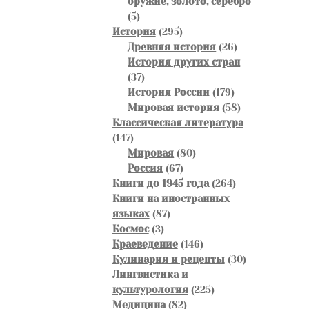
оружие, золото, серебро
5
5
товаров
295
История
295
товаров
26
Древняя история
26
товаров
История других стран
37
37
товаров
179
История России
179
товаров
58
Мировая история
58
товаров
Классическая литература
147
147
товаров
80
Мировая
80
67
товаров
Россия
67
товаров
264
Книги до 1945 года
264
товара
Книги на иностранных
87
языках
87
3
товаров
Космос
3
товара
146
Краеведение
146
товаров
30
Кулинария и рецепты
30
товаров
Лингвистика и
225
культурология
225
82
товаров
Медицина
82