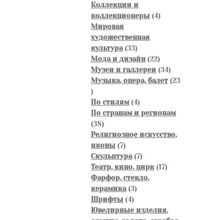
товаров
Коллекции и
4
коллекционеры
4
товара
Мировая
художественная
33
культура
33
товара
22
Мода и дизайн
22
товара
34
Музеи и галлереи
34
товара
Музыка, опера, балет
23
23
товара
4
По стилям
4
товара
По странам и регионам
38
38
товаров
Религиозное искусство,
7
иконы
7
товаров
7
Скульптура
7
товаров
17
Театр, кино, цирк
17
товаров
Фарфор, стекло,
3
керамика
3
4
товара
Шрифты
4
товара
Ювелирные изделия,