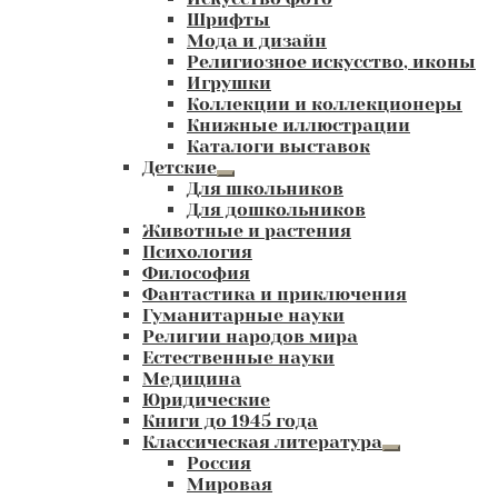
Шрифты
Мода и дизайн
Религиозное искусство, иконы
Игрушки
Коллекции и коллекционеры
Книжные иллюстрации
Каталоги выставок
Детские
Развернутое
Для школьников
вложенное
Для дошкольников
меню
Животные и растения
Психология
Философия
Фантастика и приключения
Гуманитарные науки
Религии народов мира
Естественные науки
Медицина
Юридические
Книги до 1945 года
Классическая литература
Развернутое
Россия
вложенное
Мировая
меню