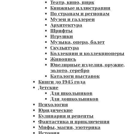
Театр, кино, цирк
Книжные иллюстрации
По странам и регионам
Музеи и галлереи
Архитектура
Шрифты
Игрушки
Музыка, опера, балет
Скульптура
Коллекции и коллекционеры
Живопись
Ювелирные изделия, оружие,
золото, серебро
Каталоги выставок
Книги до 1945 года
Детские
Для школьников
Для дошкольников
Психология
Юридические
Кулинария и рецепты
Фантастика и приключения
Мифы, магия, эзотерика
История