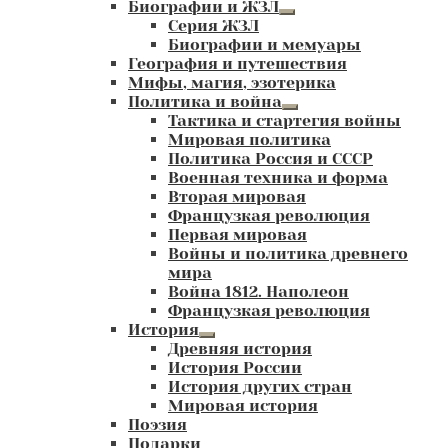
Биографии и ЖЗЛ
Развернутое
Серия ЖЗЛ
вложенное
Биографии и мемуары
меню
География и путешествия
Мифы, магия, эзотерика
Политика и война
Развернутое
Тактика и стартегия войны
вложенное
Мировая политика
меню
Политика Россия и СССР
Военная техника и форма
Вторая мировая
Французкая революция
Первая мировая
Войны и политика древнего
мира
Война 1812. Наполеон
Французкая революция
История
Развернутое
Древняя история
вложенное
История России
меню
История других стран
Мировая история
Поэзия
Подарки