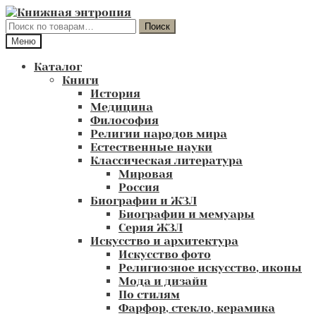
Перейти
Перейти
к
к
Искать:
Поиск
навигации
содержимому
Меню
Каталог
Книги
История
Медицина
Философия
Религии народов мира
Естественные науки
Классическая литература
Мировая
Россия
Биографии и ЖЗЛ
Биографии и мемуары
Серия ЖЗЛ
Искусство и архитектура
Искусство фото
Религиозное искусство, иконы
Мода и дизайн
По стилям
Фарфор, стекло, керамика