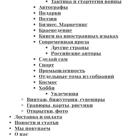
Тактика и стартегия войны
Автографы
Подарки
Поэзия
Бизнес. Маркетинг
Краеведение
Книги на иностранных языках
Современная проза
Другие страны
Российские авторы
Сделай сам
Спорт
Промышленность
Отдельные тома из собраний
Космос
Хобби
Увлечения
Винтаж, бижутерия, сувениры
Гравюры, карты, рисунки
Открытки, фото
Доставка и оплата
Новости и статьи
Мы покупаем
О нас