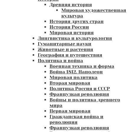
Древняя история
Мировая художественная
культура
История других стран
История России
Мировая история
Лингвистика и культурология
Гуманитарные науки
Животные и растения
География и путешествия
Политика и война
Военная техника и форма
Война 1812. Наполеон
Мировая политика
Вторая мировая
Политика Россия и СССР
Французкая революция
Войны и политика древнего
мира
Первая мировая
Гражданская война и
революция
Французкая революция