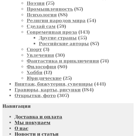
75
товар
Поэзия
75
товаров
87
Промышленность
87
88
товаров
Психология
88
товаров
54
Религии народов мира
54
59
товара
Сделай сам
59
товаров
143
Современная проза
143
55
товара
Другие страны
55
товаров
87
Российские авторы
87
3
товаров
Спорт
3
товара
30
Увлечения
30
товаров
74
Фантастика и приключения
74
80
товара
Философия
80
12
товаров
Хобби
12
товаров
25
Юридические
25
товаров
441
Винтаж, бижутерия, сувениры
441
184
товар
Гравюры, карты, рисунки
184
307
товара
Открытки, фото
307
товаров
Навигация
Доставка и оплата
Мы покупаем
О нас
Новости и статьи