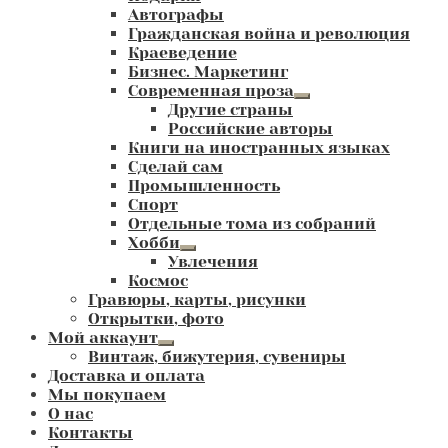
Автографы
Гражданская война и революция
Краеведение
Бизнес. Маркетинг
Современная проза
Развернутое
Другие страны
вложенное
Российские авторы
меню
Книги на иностранных языках
Сделай сам
Промышленность
Спорт
Отдельные тома из собраний
Хобби
Развернутое
Увлечения
вложенное
Космос
меню
Гравюры, карты, рисунки
Открытки, фото
Мой аккаунт
Развернутое
Винтаж, бижутерия, сувениры
вложенное
Доставка и оплата
меню
Мы покупаем
О нас
Контакты