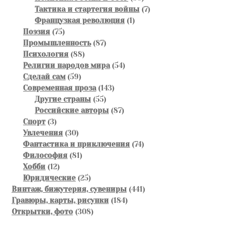
товаров
7
Тактика и стартегия войны
7
1
товаров
Французкая революция
1
75
товар
Поэзия
75
товаров
87
Промышленность
87
88
товаров
Психология
88
товаров
54
Религии народов мира
54
59
товара
Сделай сам
59
товаров
143
Современная проза
143
55
товара
Другие страны
55
товаров
87
Российские авторы
87
3
товаров
Спорт
3
товара
30
Увлечения
30
товаров
74
Фантастика и приключения
74
81
товара
Философия
81
12
товар
Хобби
12
товаров
25
Юридические
25
товаров
441
Винтаж, бижутерия, сувениры
441
184
товар
Гравюры, карты, рисунки
184
308
товара
Открытки, фото
308
товаров