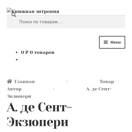
Поиск
Перейти
Перейти
к
к
Искать:
навигации
содержимому
Меню
0
₽
0 товаров
Каталог
Мой аккаунт
Главная
Товар
Доставка и оплата
Автор
А. де Сент-
Экзюпери
А. де Сент-
Мы покупаем
Экзюпери
О нас