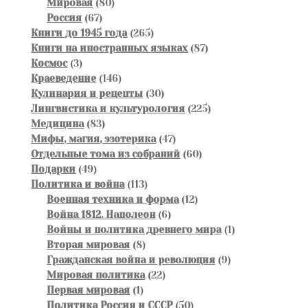
80
товаров
Мировая
80
67
товаров
Россия
67
товаров
265
Книги до 1945 года
265
товаров
87
Книги на иностранных языках
87
3
товаров
Космос
3
товара
146
Краеведение
146
товаров
30
Кулинария и рецепты
30
товаров
225
Лингвистика и культурология
225
83
товаров
Медицина
83
товара
47
Мифы, магия, эзотерика
47
товаров
60
Отдельные тома из собраний
60
49
товаров
Подарки
49
товаров
113
Политика и война
113
товаров
12
Военная техника и форма
12
6
товаров
Война 1812. Наполеон
6
товаров
1
Войны и политика древнего мира
1
8
товар
Вторая мировая
8
товаров
9
Гражданская война и революция
9
22
товаров
Мировая политика
22
1
товара
Первая мировая
1
товар
50
Политика Россия и СССР
50