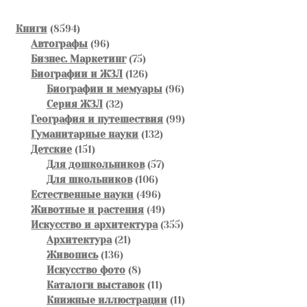
8594
Книги
8594
товара
96
Автографы
96
товаров
75
Бизнес. Маркетинг
75
товаров
126
Биографии и ЖЗЛ
126
товаров
96
Биографии и мемуары
96
32
товаров
Серия ЖЗЛ
32
товара
99
География и путешествия
99
132
товаров
Гуманитарные науки
132
151
товара
Детские
151
товар
57
Для дошкольников
57
106
товаров
Для школьников
106
товаров
496
Естественные науки
496
товаров
49
Животные и растения
49
товаров
355
Искусство и архитектура
355
21
товаров
Архитектура
21
136
товар
Живопись
136
товаров
8
Искусство фото
8
товаров
11
Каталоги выставок
11
товаров
11
Книжные иллюстрации
11