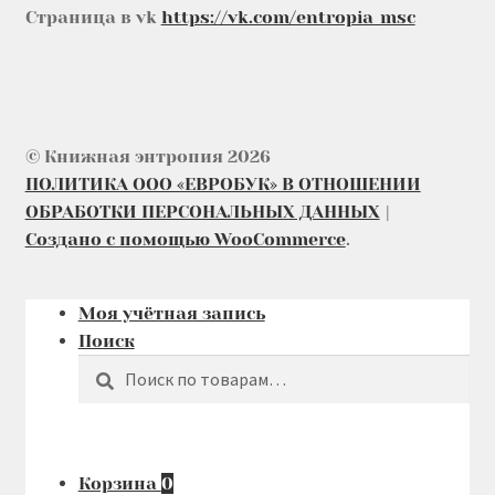
Страница в vk
https://vk.com/entropia_msc
© Книжная энтропия 2026
ПОЛИТИКА ООО «ЕВРОБУК» В ОТНОШЕНИИ
ОБРАБОТКИ ПЕРСОНАЛЬНЫХ ДАННЫХ
Создано с помощью WooCommerce
.
Моя учётная запись
Поиск
Поиск
Искать:
Корзина
0