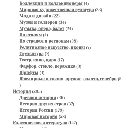
товаров
4
Коллекции и коллекционеры
4
товара
33
Мировая художественная культура
33
22
товара
Мода и дизайн
22
товара
34
Музеи и галлереи
34
товара
24
Музыка, опера, балет
24
4
товара
По стилям
4
товара
38
По странам и регионам
38
товаров
7
Религиозное искусство, иконы
7
7
товаров
Скульптура
7
товаров
17
Театр, кино, цирк
17
товаров
3
Фарфор, стекло, керамика
3
4
товара
Шрифты
4
товара
Ювелирные изделия, оружие, золото, серебро
5
5
товаров
295
История
295
товаров
26
Древняя история
26
товаров
37
История других стран
37
179
товаров
История России
179
товаров
58
Мировая история
58
товаров
147
Классическая литература
147