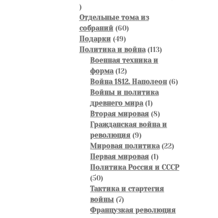
46
товаров
Отдельные тома из
60
собраний
60
49
товаров
Подарки
49
товаров
113
Политика и война
113
товаров
Военная техника и
12
форма
12
товаров
6
Война 1812. Наполеон
6
товаров
Войны и политика
1
древнего мира
1
товар
8
Вторая мировая
8
товаров
Гражданская война и
9
революция
9
товаров
22
Мировая политика
22
1
товара
Первая мировая
1
товар
Политика Россия и СССР
50
50
товаров
Тактика и стартегия
7
войны
7
товаров
Французкая революция