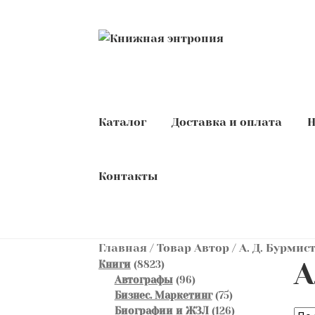
Перейти
Перейти
к
к
навигации
содержимому
Каталог
Доставка и оплата
Н
Контакты
Главная
/
Товар Автор
/
А. Д. Бурмис
А
8823
Книги
8823
товара
96
Автографы
96
товаров
75
Бизнес. Маркетинг
75
товаров
126
Биографии и ЖЗЛ
126