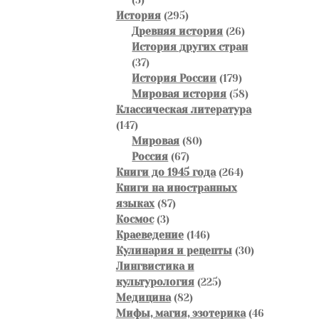
товаров
295
История
295
товаров
26
Древняя история
26
товаров
История других стран
37
37
товаров
179
История России
179
товаров
58
Мировая история
58
товаров
Классическая литература
147
147
товаров
80
Мировая
80
67
товаров
Россия
67
товаров
264
Книги до 1945 года
264
товара
Книги на иностранных
87
языках
87
3
товаров
Космос
3
товара
146
Краеведение
146
товаров
30
Кулинария и рецепты
30
товаров
Лингвистика и
225
культурология
225
82
товаров
Медицина
82
товара
Мифы, магия, эзотерика
46