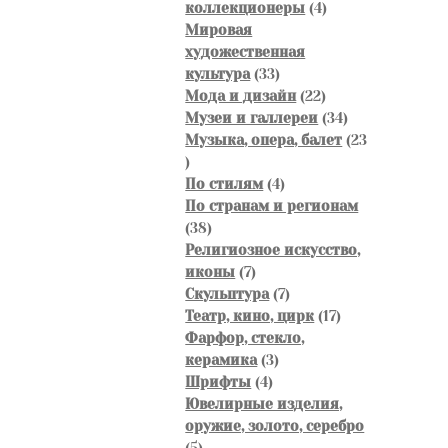
4
коллекционеры
4
товара
Мировая
художественная
33
культура
33
товара
22
Мода и дизайн
22
товара
34
Музеи и галлереи
34
товара
Музыка, опера, балет
23
23
товара
4
По стилям
4
товара
По странам и регионам
38
38
товаров
Религиозное искусство,
7
иконы
7
товаров
7
Скульптура
7
товаров
17
Театр, кино, цирк
17
товаров
Фарфор, стекло,
3
керамика
3
4
товара
Шрифты
4
товара
Ювелирные изделия,
оружие, золото, серебро
5
5