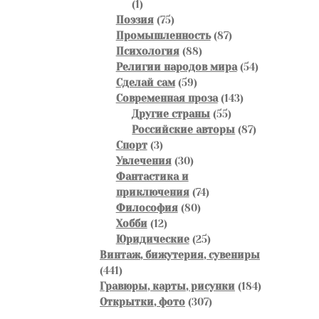
1
1
товар
75
Поэзия
75
товаров
87
Промышленность
87
88
товаров
Психология
88
товаров
54
Религии народов мира
54
59
товара
Сделай сам
59
товаров
143
Современная проза
143
55
товара
Другие страны
55
товаров
87
Российские авторы
87
3
товаров
Спорт
3
товара
30
Увлечения
30
товаров
Фантастика и
74
приключения
74
80
товара
Философия
80
12
товаров
Хобби
12
товаров
25
Юридические
25
товаров
Винтаж, бижутерия, сувениры
441
441
товар
184
Гравюры, карты, рисунки
184
307
товара
Открытки, фото
307
товаров