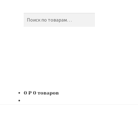
Поиск
Искать:
0
₽
0 товаров