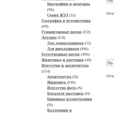
товаров
Биографии и мемуары
96
96
Ото
товаров
32
Серия ЖЗЛ
32
товара
География и путешествия
99
99
товаров
132
Гуманитарные науки
132
151
товара
Детские
151
товар
57
Для дошкольников
57
106
товаров
Для школьников
106
товаров
496
Естественные науки
496
товаров
49
Животные и растения
49
товаров
Искусство и архитектура
354
354
Ото
товара
21
Архитектура
21
136
товар
Живопись
136
товаров
8
Искусство фото
8
товаров
11
Каталоги выставок
11
товаров
Книжные иллюстрации
11
11
товаров
Коллекции и