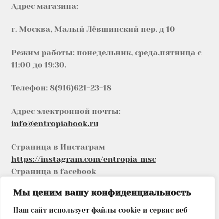
Адрес магазина:
г. Москва, Малый Лёвшинский пер. д 10
Режим работы: понедельник, среда,пятница с
11:00 до 19:30.
Телефон: 8(916)621-23-18
Адрес электронной почты:
info@entropiabook.ru
Страница в Инстаграм
https://instagram.com/entropia_msc
Страница в facebook
https://www.facebook.com/entropia.msc
Мы ценим вашу конфиденциальность
Страница в vk
https://vk.com/entropia_msc
Наш сайт использует файлы cookie и сервис веб-