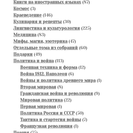
товаров
87
Книги на иностранных языках
87
3
товаров
Космос
3
товара
146
Краеведение
146
товаров
30
Кулинария и рецепты
30
товаров
225
Лингвистика и культурология
225
83
товаров
Медицина
83
товара
47
Мифы, магия, эзотерика
47
товаров
60
Отдельные тома из собраний
60
49
товаров
Подарки
49
товаров
113
Политика и война
113
товаров
12
Военная техника и форма
12
6
товаров
Война 1812. Наполеон
6
товаров
1
Войны и политика древнего мира
1
8
товар
Вторая мировая
8
товаров
9
Гражданская война и революция
9
22
товаров
Мировая политика
22
1
товара
Первая мировая
1
товар
50
Политика Россия и СССР
50
товаров
7
Тактика и стартегия войны
7
1
товаров
Французкая революция
1
75
товар
Поэзия
75