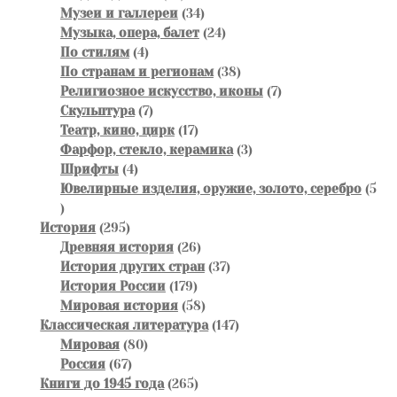
товара
34
Музеи и галлереи
34
товара
24
Музыка, опера, балет
24
4
товара
По стилям
4
товара
38
По странам и регионам
38
товаров
7
Религиозное искусство, иконы
7
7
товаров
Скульптура
7
товаров
17
Театр, кино, цирк
17
товаров
3
Фарфор, стекло, керамика
3
4
товара
Шрифты
4
товара
Ювелирные изделия, оружие, золото, серебро
5
5
товаров
295
История
295
товаров
26
Древняя история
26
товаров
37
История других стран
37
179
товаров
История России
179
товаров
58
Мировая история
58
товаров
147
Классическая литература
147
80
товаров
Мировая
80
67
товаров
Россия
67
товаров
265
Книги до 1945 года
265