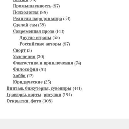
товаров
87
Промышленность
87
88
товаров
Психология
88
товаров
54
Религии народов мира
54
59
товара
Сделай сам
59
товаров
143
Современная проза
143
55
товара
Другие страны
55
товаров
87
Российские авторы
87
3
товаров
Спорт
3
товара
30
Увлечения
30
товаров
74
Фантастика и приключения
74
81
товара
Философия
81
12
товар
Хобби
12
товаров
25
Юридические
25
товаров
441
Винтаж, бижутерия, сувениры
441
184
товар
Гравюры, карты, рисунки
184
308
товара
Открытки, фото
308
товаров