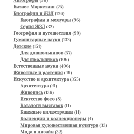
товара
96
Автографы
96
товаров
75
Бизнес. Маркетинг
75
товаров
126
Биографии и ЖЗЛ
126
товаров
96
Биографии и мемуары
96
32
товаров
Серия ЖЗЛ
32
товара
99
География и путешествия
99
132
товаров
Гуманитарные науки
132
151
товара
Детские
151
товар
57
Для дошкольников
57
106
товаров
Для школьников
106
товаров
496
Естественные науки
496
товаров
49
Животные и растения
49
товаров
355
Искусство и архитектура
355
21
товаров
Архитектура
21
136
товар
Живопись
136
товаров
8
Искусство фото
8
товаров
11
Каталоги выставок
11
товаров
11
Книжные иллюстрации
11
товаров
4
Коллекции и коллекционеры
4
товара
33
Мировая художественная культура
33
22
товара
Мода и дизайн
22