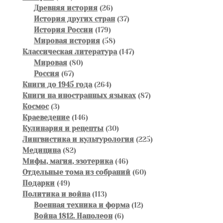
товаров
26
Древняя история
26
товаров
37
История других стран
37
179
товаров
История России
179
товаров
58
Мировая история
58
товаров
147
Классическая литература
147
80
товаров
Мировая
80
67
товаров
Россия
67
товаров
264
Книги до 1945 года
264
товара
87
Книги на иностранных языках
87
3
товаров
Космос
3
товара
146
Краеведение
146
товаров
30
Кулинария и рецепты
30
товаров
225
Лингвистика и культурология
225
82
товаров
Медицина
82
товара
46
Мифы, магия, эзотерика
46
товаров
60
Отдельные тома из собраний
60
49
товаров
Подарки
49
товаров
113
Политика и война
113
товаров
12
Военная техника и форма
12
6
товаров
Война 1812. Наполеон
6