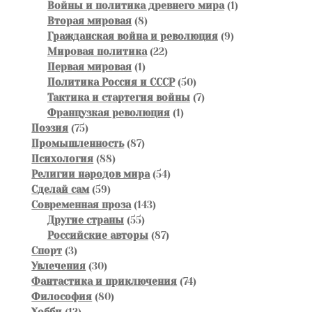
товаров
1
Войны и политика древнего мира
1
8
товар
Вторая мировая
8
товаров
9
Гражданская война и революция
9
22
товаров
Мировая политика
22
1
товара
Первая мировая
1
товар
50
Политика Россия и СССР
50
товаров
7
Тактика и стартегия войны
7
1
товаров
Французкая революция
1
75
товар
Поэзия
75
товаров
87
Промышленность
87
88
товаров
Психология
88
товаров
54
Религии народов мира
54
59
товара
Сделай сам
59
товаров
143
Современная проза
143
55
товара
Другие страны
55
товаров
87
Российские авторы
87
3
товаров
Спорт
3
товара
30
Увлечения
30
товаров
74
Фантастика и приключения
74
80
товара
Философия
80
12
товаров