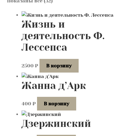
Сортировка:
Показаны все (32)
Контакты
самые
недавние
Лингвистика и культурология
Жизнь и
деятельность Ф.
Лессепса
2500
₽
В корзину
Жанна д’Арк
400
₽
В корзину
Дзержинский