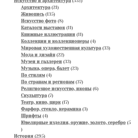
товаров
352
Искусство и архитектура
352
21
товара
Архитектура
21
135
товар
Живопись
135
товаров
8
Искусство фото
8
товаров
11
Каталоги выставок
11
товаров
11
Книжные иллюстрации
11
товаров
4
Коллекции и коллекционеры
4
товара
33
Мировая художественная культура
33
22
товара
Мода и дизайн
22
товара
33
Музеи и галлереи
33
товара
23
Музыка, опера, балет
23
4
товара
По стилям
4
товара
37
По странам и регионам
37
товаров
6
Религиозное искусство, иконы
6
7
товаров
Скульптура
7
товаров
17
Театр, кино, цирк
17
товаров
3
Фарфор, стекло, керамика
3
4
товара
Шрифты
4
товара
Ювелирные изделия, оружие, золото, серебро
5
5
товаров
295
История
295