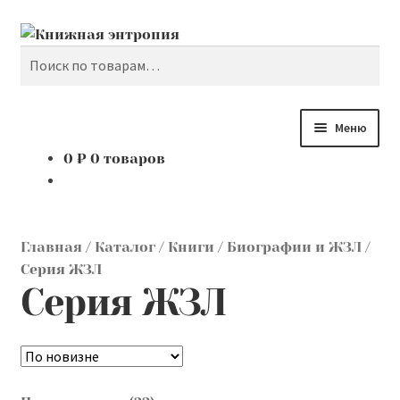
Поиск
Перейти
Перейти
к
к
Искать:
навигации
содержимому
Меню
0
₽
0 товаров
Каталог
Мой аккаунт
Главная
/
Каталог
/
Книги
/
Биографии и ЖЗЛ
/
Доставка и оплата
Серия ЖЗЛ
Серия ЖЗЛ
Мы покупаем
О нас