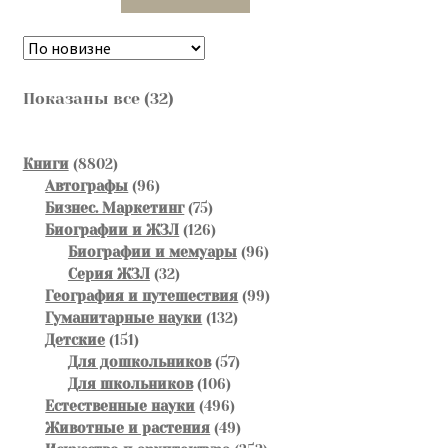
Сортировка:
Показаны все (32)
самые
недавние
8802
Книги
8802
товара
96
Автографы
96
товаров
75
Бизнес. Маркетинг
75
товаров
126
Биографии и ЖЗЛ
126
товаров
96
Биографии и мемуары
96
32
товаров
Серия ЖЗЛ
32
товара
99
География и путешествия
99
132
товаров
Гуманитарные науки
132
151
товара
Детские
151
товар
57
Для дошкольников
57
106
товаров
Для школьников
106
товаров
496
Естественные науки
496
товаров
49
Животные и растения
49