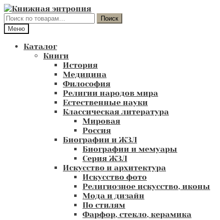
Перейти
Перейти
к
к
Искать:
Поиск
навигации
содержимому
Меню
Каталог
Книги
История
Медицина
Философия
Религии народов мира
Естественные науки
Классическая литература
Мировая
Россия
Биографии и ЖЗЛ
Биографии и мемуары
Серия ЖЗЛ
Искусство и архитектура
Искусство фото
Религиозное искусство, иконы
Мода и дизайн
По стилям
Фарфор, стекло, керамика