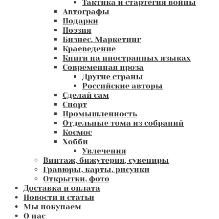
Тактика и стартегия войны
Автографы
Подарки
Поэзия
Бизнес. Маркетинг
Краеведение
Книги на иностранных языках
Современная проза
Другие страны
Российские авторы
Сделай сам
Спорт
Промышленность
Отдельные тома из собраний
Космос
Хобби
Увлечения
Винтаж, бижутерия, сувениры
Гравюры, карты, рисунки
Открытки, фото
Доставка и оплата
Новости и статьи
Мы покупаем
О нас