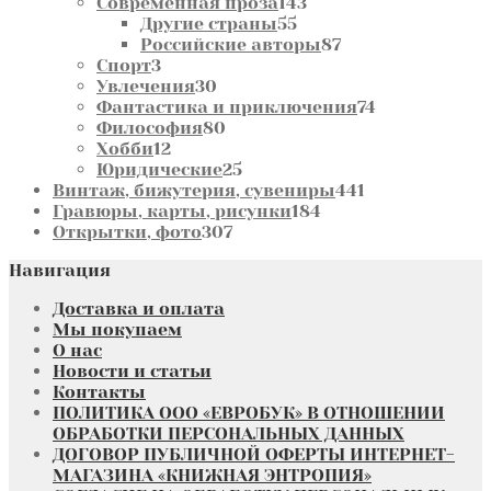
товаров
143
Современная проза
143
55
товара
Другие страны
55
товаров
87
Российские авторы
87
3
товаров
Спорт
3
товара
30
Увлечения
30
товаров
74
Фантастика и приключения
74
80
товара
Философия
80
12
товаров
Хобби
12
товаров
25
Юридические
25
товаров
441
Винтаж, бижутерия, сувениры
441
184
товар
Гравюры, карты, рисунки
184
307
товара
Открытки, фото
307
товаров
Навигация
Доставка и оплата
Мы покупаем
О нас
Новости и статьи
Контакты
ПОЛИТИКА ООО «ЕВРОБУК» В ОТНОШЕНИИ
ОБРАБОТКИ ПЕРСОНАЛЬНЫХ ДАННЫХ
ДОГОВОР ПУБЛИЧНОЙ ОФЕРТЫ ИНТЕРНЕТ-
МАГАЗИНА «КНИЖНАЯ ЭНТРОПИЯ»