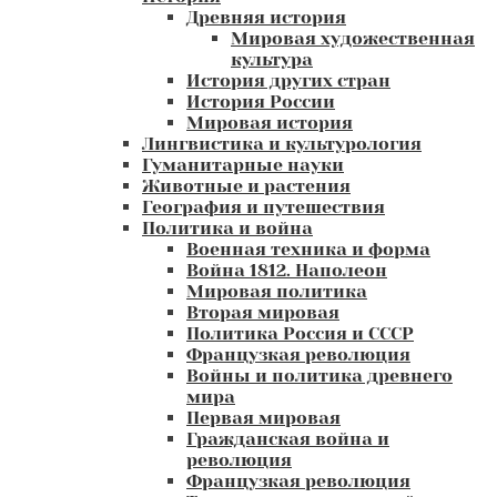
Древняя история
Мировая художественная
культура
История других стран
История России
Мировая история
Лингвистика и культурология
Гуманитарные науки
Животные и растения
География и путешествия
Политика и война
Военная техника и форма
Война 1812. Наполеон
Мировая политика
Вторая мировая
Политика Россия и СССР
Французкая революция
Войны и политика древнего
мира
Первая мировая
Гражданская война и
революция
Французкая революция