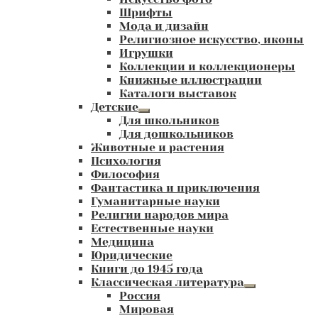
Шрифты
Мода и дизайн
Религиозное искусство, иконы
Игрушки
Коллекции и коллекционеры
Книжные иллюстрации
Каталоги выставок
Детские
Развернутое
Для школьников
вложенное
Для дошкольников
меню
Животные и растения
Психология
Философия
Фантастика и приключения
Гуманитарные науки
Религии народов мира
Естественные науки
Медицина
Юридические
Книги до 1945 года
Классическая литература
Развернутое
Россия
вложенное
Мировая
меню