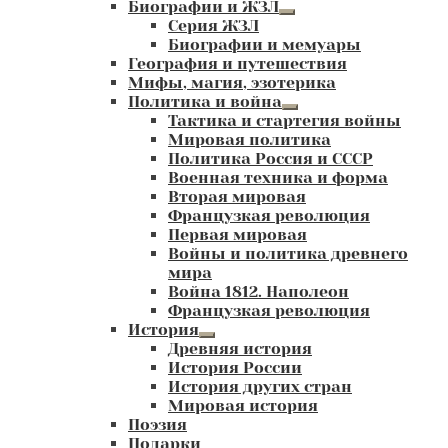
Биографии и ЖЗЛ
Развернутое
Серия ЖЗЛ
вложенное
Биографии и мемуары
меню
География и путешествия
Мифы, магия, эзотерика
Политика и война
Развернутое
Тактика и стартегия войны
вложенное
Мировая политика
меню
Политика Россия и СССР
Военная техника и форма
Вторая мировая
Французкая революция
Первая мировая
Войны и политика древнего
мира
Война 1812. Наполеон
Французкая революция
История
Развернутое
Древняя история
вложенное
История России
меню
История других стран
Мировая история
Поэзия
Подарки