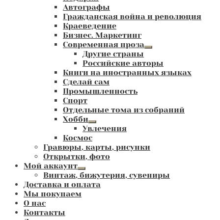
Автографы
Гражданская война и революция
Краеведение
Бизнес. Маркетинг
Современная проза
Развернутое
Другие страны
вложенное
Российские авторы
меню
Книги на иностранных языках
Сделай сам
Промышленность
Спорт
Отдельные тома из собраний
Хобби
Развернутое
Увлечения
вложенное
Космос
меню
Гравюры, карты, рисунки
Открытки, фото
Мой аккаунт
Развернутое
Винтаж, бижутерия, сувениры
вложенное
Доставка и оплата
меню
Мы покупаем
О нас
Контакты