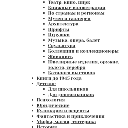
Театр, кино, цирк
Книжные иллюстрации
По странам и регионам
Музеи и галлереи
Архитектура
Шрифты
Игрушки
Музыка, опера, балет
Скульптура
Коллекции и коллекционеры
Живопись
Ювелирные изделия, оружие,
золото, серебро
Каталоги выставок
Книги до 1945 года
Детские
Для школьников
Для дошкольников
Психология
Юридические
Кулинария и рецепты
Фантастика и приключения
Мифы, магия, эзотерика
История