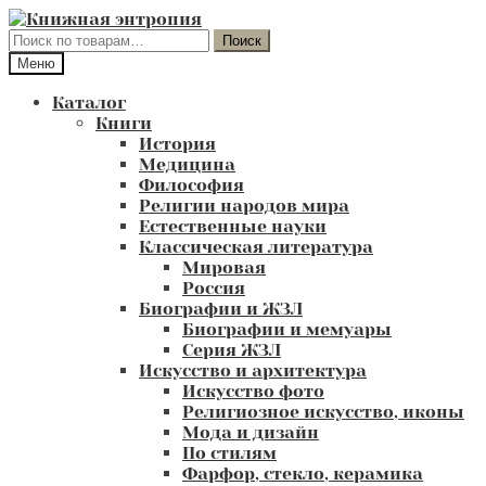
Перейти
Перейти
к
к
Искать:
Поиск
навигации
содержимому
Меню
Каталог
Книги
История
Медицина
Философия
Религии народов мира
Естественные науки
Классическая литература
Мировая
Россия
Биографии и ЖЗЛ
Биографии и мемуары
Серия ЖЗЛ
Искусство и архитектура
Искусство фото
Религиозное искусство, иконы
Мода и дизайн
По стилям
Фарфор, стекло, керамика