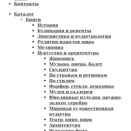
Контакты
Каталог
Книги
История
Кулинария и рецепты
Лингвистика и культурология
Религии народов мира
Медицина
Искусство и архитектура
Живопись
Музыка, опера, балет
Скульптура
По странам и регионам
По стилям
Фарфор, стекло, керамика
Музеи и галлереи
Ювелирные изделия, оружие,
золото, серебро
Мировая художественная
культура
Театр, кино, цирк
Архитектура
Искусство фото