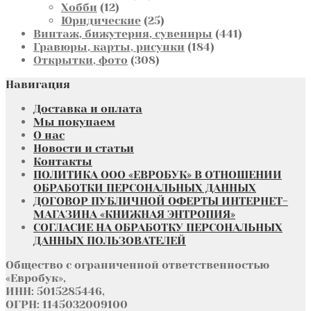
12
товара
Хобби
12
товаров
25
Юридические
25
товаров
441
Винтаж, бижутерия, сувениры
441
184
товар
Гравюры, карты, рисунки
184
308
товара
Открытки, фото
308
товаров
Навигация
Доставка и оплата
Мы покупаем
О нас
Новости и статьи
Контакты
ПОЛИТИКА ООО «ЕВРОБУК» В ОТНОШЕНИИ
ОБРАБОТКИ ПЕРСОНАЛЬНЫХ ДАННЫХ
ДОГОВОР ПУБЛИЧНОЙ ОФЕРТЫ ИНТЕРНЕТ-
МАГАЗИНА «КНИЖНАЯ ЭНТРОПИЯ»
СОГЛАСИЕ НА ОБРАБОТКУ ПЕРСОНАЛЬНЫХ
ДАННЫХ ПОЛЬЗОВАТЕЛЕЙ
Общество с ограниченной ответственностью
«Евробук»,
ИНН: 5015285446,
ОГРН: 1145032009100