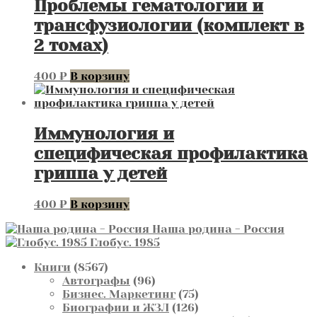
Проблемы гематологии и
трансфузиологии (комплект в
2 томах)
400
₽
В корзину
Иммунология и
специфическая профилактика
гриппа у детей
400
₽
В корзину
Наша родина - Россия
Глобус. 1985
8567
Книги
8567
товаров
96
Автографы
96
товаров
75
Бизнес. Маркетинг
75
товаров
126
Биографии и ЖЗЛ
126