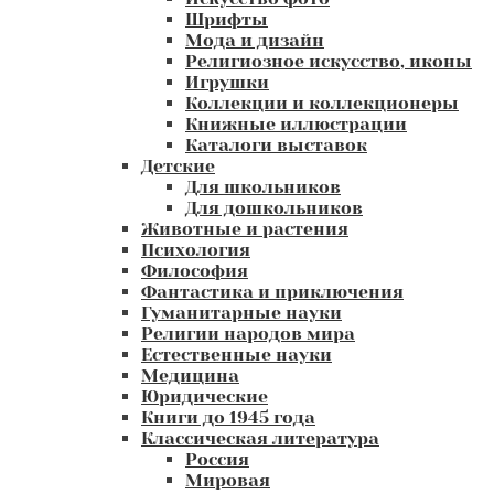
Шрифты
Мода и дизайн
Религиозное искусство, иконы
Игрушки
Коллекции и коллекционеры
Книжные иллюстрации
Каталоги выставок
Детские
Для школьников
Для дошкольников
Животные и растения
Психология
Философия
Фантастика и приключения
Гуманитарные науки
Религии народов мира
Естественные науки
Медицина
Юридические
Книги до 1945 года
Классическая литература
Россия
Мировая