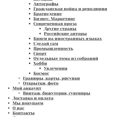
Автографы
Гражданская война и революция
Краеведение
Бизнес. Маркетинг
Современная проза
Другие страны
Российские авторы
Книги на иностранных языках
Сделай сам
Промышленность
Спорт
Отдельные тома из собраний
Хобби
Увлечения
Космос
Гравюры, карты, рисунки
Открытки, фото
Мой аккаунт
Винтаж, бижутерия, сувениры
Доставка и оплата
Мы покупаем
О нас
Контакты