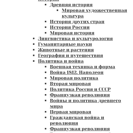
Древняя история
Мировая художественная
культура
История других стран
История России
Мировая история
Лингвистика и культурология
Гуманитарные науки
Животные и растения
География и путешествия
Политика и война
Военная техника и форма
Война 1812. Наполеон
Мировая политика
Вторая мировая
Политика Россия и СССР
Французкая революция
Войны и политика древнего
мира
Первая мировая
Гражданская война и
революция
Французкая революция