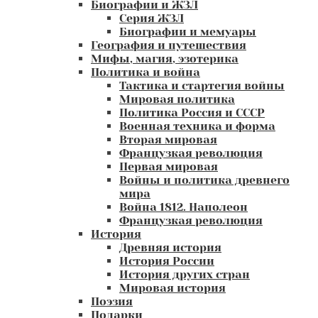
Биографии и ЖЗЛ
Серия ЖЗЛ
Биографии и мемуары
География и путешествия
Мифы, магия, эзотерика
Политика и война
Тактика и стартегия войны
Мировая политика
Политика Россия и СССР
Военная техника и форма
Вторая мировая
Французкая революция
Первая мировая
Войны и политика древнего
мира
Война 1812. Наполеон
Французкая революция
История
Древняя история
История России
История других стран
Мировая история
Поэзия
Подарки