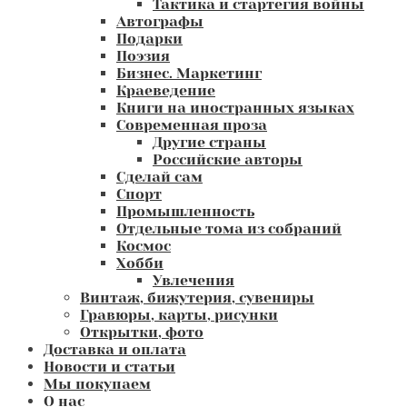
Тактика и стартегия войны
Автографы
Подарки
Поэзия
Бизнес. Маркетинг
Краеведение
Книги на иностранных языках
Современная проза
Другие страны
Российские авторы
Сделай сам
Спорт
Промышленность
Отдельные тома из собраний
Космос
Хобби
Увлечения
Винтаж, бижутерия, сувениры
Гравюры, карты, рисунки
Открытки, фото
Доставка и оплата
Новости и статьи
Мы покупаем
О нас