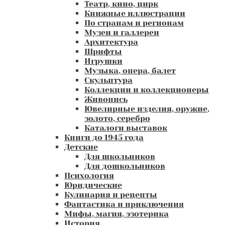
Театр, кино, цирк
Книжные иллюстрации
По странам и регионам
Музеи и галлереи
Архитектура
Шрифты
Игрушки
Музыка, опера, балет
Скульптура
Коллекции и коллекционеры
Живопись
Ювелирные изделия, оружие,
золото, серебро
Каталоги выставок
Книги до 1945 года
Детские
Для школьников
Для дошкольников
Психология
Юридические
Кулинария и рецепты
Фантастика и приключения
Мифы, магия, эзотерика
История