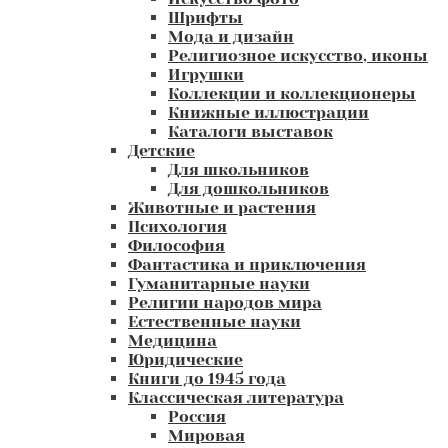
Шрифты
Мода и дизайн
Религиозное искусство, иконы
Игрушки
Коллекции и коллекционеры
Книжные иллюстрации
Каталоги выставок
Детские
Для школьников
Для дошкольников
Животные и растения
Психология
Философия
Фантастика и приключения
Гуманитарные науки
Религии народов мира
Естественные науки
Медицина
Юридические
Книги до 1945 года
Классическая литература
Россия
Мировая