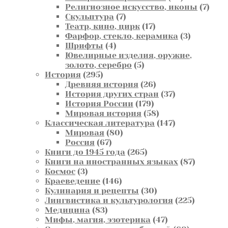
товаров
7
Религиозное искусство, иконы
7
7
това
Скульптура
7
товаров
17
Театр, кино, цирк
17
товаров
3
Фарфор, стекло, керамика
3
4
товара
Шрифты
4
товара
Ювелирные изделия, оружие,
5
золото, серебро
5
295
товаров
История
295
товаров
26
Древняя история
26
товаров
37
История других стран
37
179
товаров
История России
179
товаров
58
Мировая история
58
товаров
147
Классическая литература
147
80
товаров
Мировая
80
67
товаров
Россия
67
товаров
265
Книги до 1945 года
265
товаров
87
Книги на иностранных языках
87
3
товаров
Космос
3
товара
146
Краеведение
146
товаров
30
Кулинария и рецепты
30
товаров
225
Лингвистика и культурология
225
83
товаров
Медицина
83
товара
47
Мифы, магия, эзотерика
47