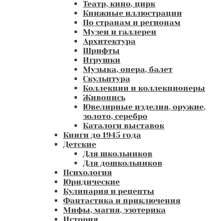
Театр, кино, цирк
Книжные иллюстрации
По странам и регионам
Музеи и галлереи
Архитектура
Шрифты
Игрушки
Музыка, опера, балет
Скульптура
Коллекции и коллекционеры
Живопись
Ювелирные изделия, оружие,
золото, серебро
Каталоги выставок
Книги до 1945 года
Детские
Для школьников
Для дошкольников
Психология
Юридические
Кулинария и рецепты
Фантастика и приключения
Мифы, магия, эзотерика
История