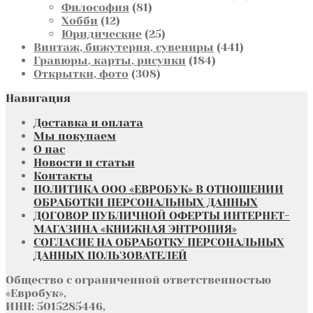
81
товара
Философия
81
12
товар
Хобби
12
товаров
25
Юридические
25
товаров
441
Винтаж, бижутерия, сувениры
441
184
товар
Гравюры, карты, рисунки
184
308
товара
Открытки, фото
308
товаров
Навигация
Доставка и оплата
Мы покупаем
О нас
Новости и статьи
Контакты
ПОЛИТИКА ООО «ЕВРОБУК» В ОТНОШЕНИИ
ОБРАБОТКИ ПЕРСОНАЛЬНЫХ ДАННЫХ
ДОГОВОР ПУБЛИЧНОЙ ОФЕРТЫ ИНТЕРНЕТ-
МАГАЗИНА «КНИЖНАЯ ЭНТРОПИЯ»
СОГЛАСИЕ НА ОБРАБОТКУ ПЕРСОНАЛЬНЫХ
ДАННЫХ ПОЛЬЗОВАТЕЛЕЙ
Общество с ограниченной ответственностью
«Евробук»,
ИНН: 5015285446,