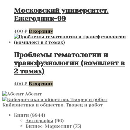
Московский университет.
Ежегодник-99
400
₽
В корзину
Проблемы гематологии и
трансфузиологии (комплект в
2 томах)
400
₽
В корзину
Абсент
Кибернетика и общество. Творец и робот
8844
Книги
8844
товара
96
Автографы
96
товаров
75
Бизнес. Маркетинг
75