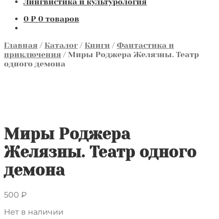
Лингвистика и культурология
0
₽
0 товаров
Главная
/
Каталог
/
Книги
/
Фантастика и
приключения
/
Миры Роджера Желязны. Театр
одного демона
Миры Роджера
Желязны. Театр одного
демона
500
₽
Нет в наличии