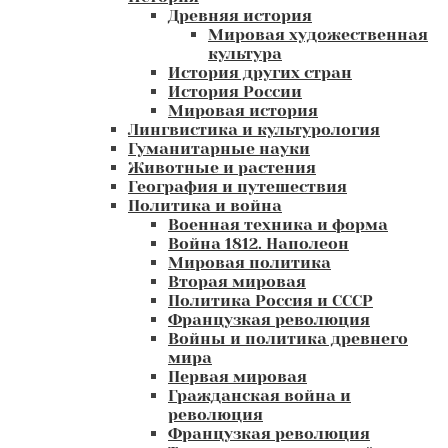
Древняя история
Мировая художественная
культура
История других стран
История России
Мировая история
Лингвистика и культурология
Гуманитарные науки
Животные и растения
География и путешествия
Политика и война
Военная техника и форма
Война 1812. Наполеон
Мировая политика
Вторая мировая
Политика Россия и СССР
Французкая революция
Войны и политика древнего
мира
Первая мировая
Гражданская война и
революция
Французкая революция