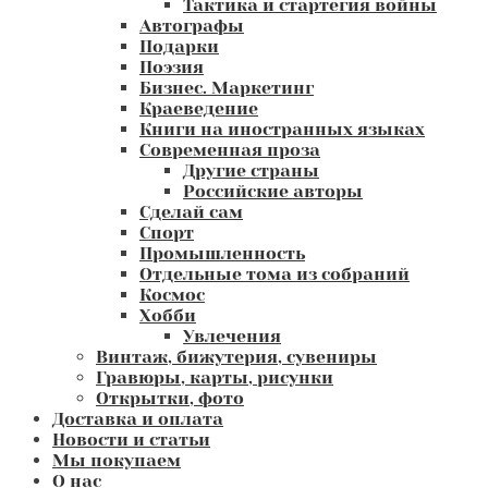
Тактика и стартегия войны
Автографы
Подарки
Поэзия
Бизнес. Маркетинг
Краеведение
Книги на иностранных языках
Современная проза
Другие страны
Российские авторы
Сделай сам
Спорт
Промышленность
Отдельные тома из собраний
Космос
Хобби
Увлечения
Винтаж, бижутерия, сувениры
Гравюры, карты, рисунки
Открытки, фото
Доставка и оплата
Новости и статьи
Мы покупаем
О нас