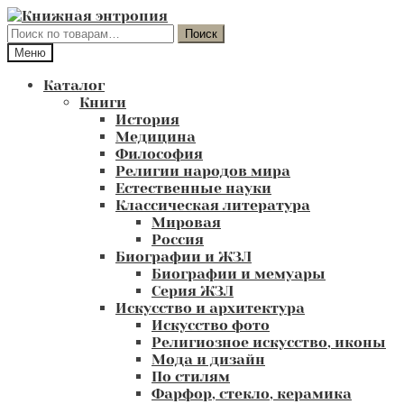
Перейти
Перейти
к
к
Искать:
Поиск
навигации
содержимому
Меню
Каталог
Книги
История
Медицина
Философия
Религии народов мира
Естественные науки
Классическая литература
Мировая
Россия
Биографии и ЖЗЛ
Биографии и мемуары
Серия ЖЗЛ
Искусство и архитектура
Искусство фото
Религиозное искусство, иконы
Мода и дизайн
По стилям
Фарфор, стекло, керамика