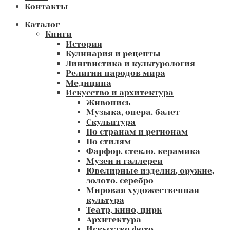
Контакты
Каталог
Книги
История
Кулинария и рецепты
Лингвистика и культурология
Религии народов мира
Медицина
Искусство и архитектура
Живопись
Музыка, опера, балет
Скульптура
По странам и регионам
По стилям
Фарфор, стекло, керамика
Музеи и галлереи
Ювелирные изделия, оружие,
золото, серебро
Мировая художественная
культура
Театр, кино, цирк
Архитектура
Искусство фото