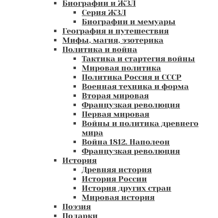
Биографии и ЖЗЛ
Серия ЖЗЛ
Биографии и мемуары
География и путешествия
Мифы, магия, эзотерика
Политика и война
Тактика и стартегия войны
Мировая политика
Политика Россия и СССР
Военная техника и форма
Вторая мировая
Французкая революция
Первая мировая
Войны и политика древнего
мира
Война 1812. Наполеон
Французкая революция
История
Древняя история
История России
История других стран
Мировая история
Поэзия
Подарки