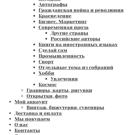
Автографы
Гражданская война и революция
Краеведение
Бизнес. Маркетинг
Современная проза
Другие страны
Российские авторы
Книги на иностранных языках
Сделай сам
Промышленность
Спорт
Отдельные тома из собраний
Хобби
Увлечения
Космос
Гравюры, карты, рисунки
Открытки, фото
Мой аккаунт
Винтаж, бижутерия, сувениры
Доставка и оплата
Мы покупаем
О нас
Контакты