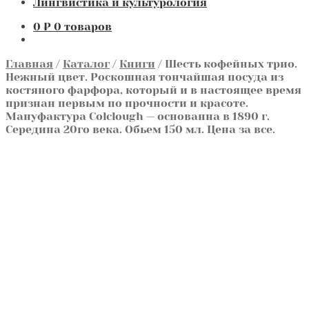
Лингвистика и культурология
0
₽
0 товаров
Главная
/
Каталог
/
Книги
/
Шесть кофейных трио.
Нежный цвет. Роскошная тончайшая посуда из
костяного фарфора, который и в настоящее время
признан первым по прочности и красоте.
Мануфактура Colclough — основанна в 1890 г.
Середина 20го века. Обьем 150 мл. Цена за все.