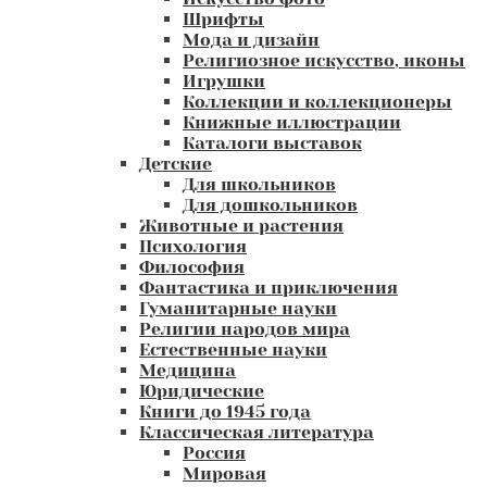
Шрифты
Мода и дизайн
Религиозное искусство, иконы
Игрушки
Коллекции и коллекционеры
Книжные иллюстрации
Каталоги выставок
Детские
Для школьников
Для дошкольников
Животные и растения
Психология
Философия
Фантастика и приключения
Гуманитарные науки
Религии народов мира
Естественные науки
Медицина
Юридические
Книги до 1945 года
Классическая литература
Россия
Мировая