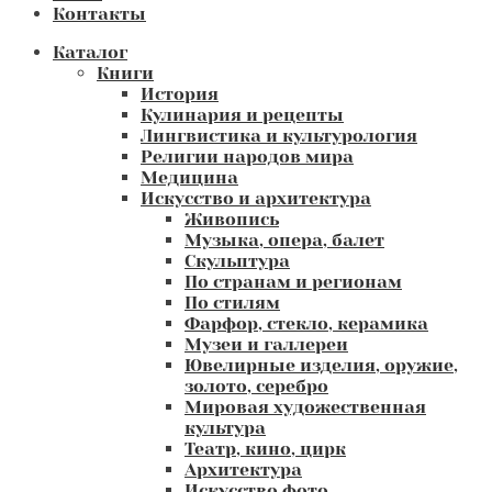
Контакты
Каталог
Книги
История
Кулинария и рецепты
Лингвистика и культурология
Религии народов мира
Медицина
Искусство и архитектура
Живопись
Музыка, опера, балет
Скульптура
По странам и регионам
По стилям
Фарфор, стекло, керамика
Музеи и галлереи
Ювелирные изделия, оружие,
золото, серебро
Мировая художественная
культура
Театр, кино, цирк
Архитектура
Искусство фото