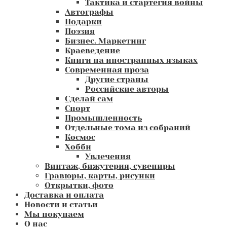
Тактика и стартегия войны
Автографы
Подарки
Поэзия
Бизнес. Маркетинг
Краеведение
Книги на иностранных языках
Современная проза
Другие страны
Российские авторы
Сделай сам
Спорт
Промышленность
Отдельные тома из собраний
Космос
Хобби
Увлечения
Винтаж, бижутерия, сувениры
Гравюры, карты, рисунки
Открытки, фото
Доставка и оплата
Новости и статьи
Мы покупаем
О нас