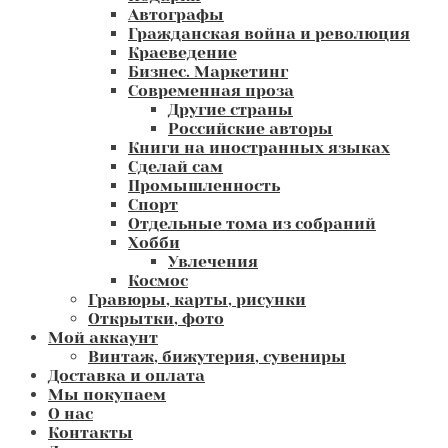
Автографы
Гражданская война и революция
Краеведение
Бизнес. Маркетинг
Современная проза
Другие страны
Российские авторы
Книги на иностранных языках
Сделай сам
Промышленность
Спорт
Отдельные тома из собраний
Хобби
Увлечения
Космос
Гравюры, карты, рисунки
Открытки, фото
Мой аккаунт
Винтаж, бижутерия, сувениры
Доставка и оплата
Мы покупаем
О нас
Контакты