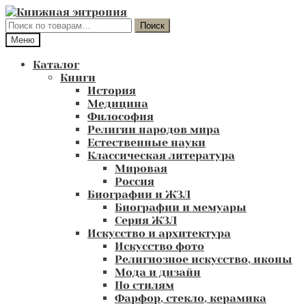
Перейти
Перейти
к
к
Искать:
Поиск
навигации
содержимому
Меню
Каталог
Книги
История
Медицина
Философия
Религии народов мира
Естественные науки
Классическая литература
Мировая
Россия
Биографии и ЖЗЛ
Биографии и мемуары
Серия ЖЗЛ
Искусство и архитектура
Искусство фото
Религиозное искусство, иконы
Мода и дизайн
По стилям
Фарфор, стекло, керамика