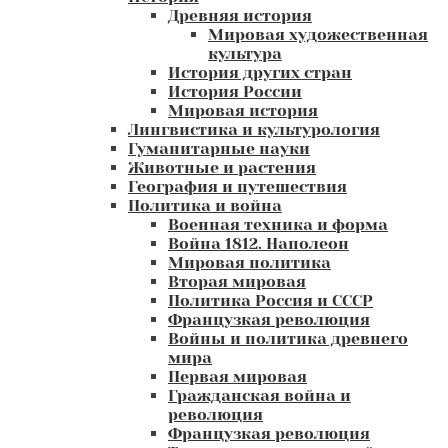
Древняя история
Мировая художественная
культура
История других стран
История России
Мировая история
Лингвистика и культурология
Гуманитарные науки
Животные и растения
География и путешествия
Политика и война
Военная техника и форма
Война 1812. Наполеон
Мировая политика
Вторая мировая
Политика Россия и СССР
Французкая революция
Войны и политика древнего
мира
Первая мировая
Гражданская война и
революция
Французкая революция