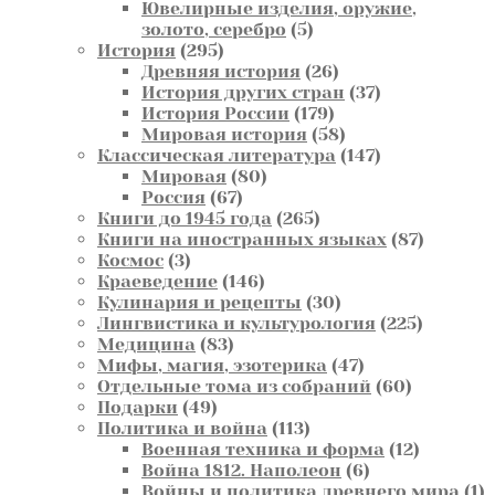
товара
Ювелирные изделия, оружие,
5
золото, серебро
5
295
товаров
История
295
товаров
26
Древняя история
26
товаров
37
История других стран
37
179
товаров
История России
179
товаров
58
Мировая история
58
товаров
147
Классическая литература
147
80
товаров
Мировая
80
67
товаров
Россия
67
товаров
265
Книги до 1945 года
265
товаров
87
Книги на иностранных языках
87
3
товаров
Космос
3
товара
146
Краеведение
146
товаров
30
Кулинария и рецепты
30
товаров
225
Лингвистика и культурология
225
83
товаров
Медицина
83
товара
47
Мифы, магия, эзотерика
47
товаров
60
Отдельные тома из собраний
60
49
товаров
Подарки
49
товаров
113
Политика и война
113
товаров
12
Военная техника и форма
12
6
товаров
Война 1812. Наполеон
6
товаров
1
Войны и политика древнего мира
1