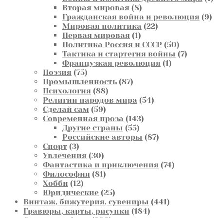
8
т
Вторая мировая
8
товаров
9
Гражданская война и революция
9
22
т
Мировая политика
22
1
товара
Первая мировая
1
товар
50
Политика Россия и СССР
50
товаров
7
Тактика и стартегия войны
7
1
товаров
Французкая революция
1
75
товар
Поэзия
75
товаров
87
Промышленность
87
88
товаров
Психология
88
товаров
54
Религии народов мира
54
59
товара
Сделай сам
59
товаров
143
Современная проза
143
55
товара
Другие страны
55
товаров
87
Российские авторы
87
3
товаров
Спорт
3
товара
30
Увлечения
30
товаров
74
Фантастика и приключения
74
81
товара
Философия
81
12
товар
Хобби
12
товаров
25
Юридические
25
товаров
441
Винтаж, бижутерия, сувениры
441
184
товар
Гравюры, карты, рисунки
184