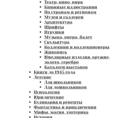
Театр, кино, цирк
Книжные иллюстрации
По странам и регионам
Музеи и галлереи
Архитектура
Шрифты
Игрушки
Музыка, опера, балет
Скульптура
Коллекции и коллекционеры
Живопись
Ювелирные изделия, оружие,
золото, серебро
Каталоги выставок
Книги до 1945 года
Детские
Для школьников
Для дошкольников
Психология
Юридические
Кулинария и рецепты
Фантастика и приключения
Мифы, магия, эзотерика
История