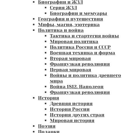
Биографии и ЖЗЛ
Серия ЖЗЛ
Биографии и мемуары
География и путешествия
Мифы, магия, эзотерика
Политика и война
Тактика и стартегия войны
Мировая политика
Политика Россия и СССР
Военная техника и форма
Вторая мировая
Французкая революция
Первая мировая
Войны и политика древнего
мира
Война 1812. Наполеон
Французкая революция
История
Древняя история
История России
История других стран
Мировая история
Поэзия
Подарки