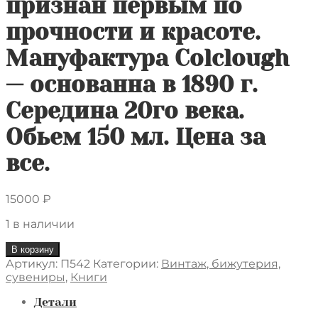
признан первым по
прочности и красоте.
Мануфактура Colclough
— основанна в 1890 г.
Середина 20го века.
Обьем 150 мл. Цена за
все.
15000
₽
1 в наличии
Количество
В корзину
товара
Артикул:
П542
Категории:
Винтаж, бижутерия,
Шесть
сувениры
,
Книги
кофейных
трио.
Детали
Нежный