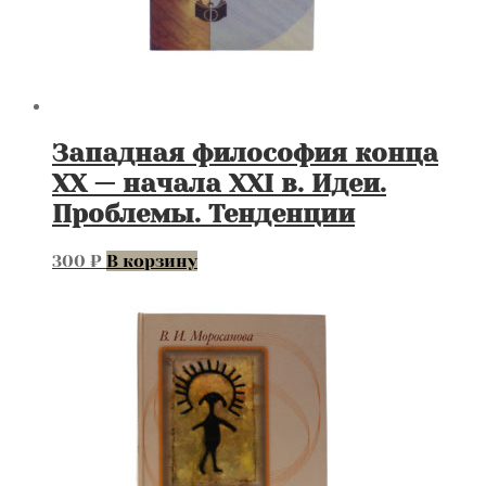
1890
г.
Середина
20го
века.
Обьем
150
Западная философия конца
мл.
Цена
XX — начала XXI в. Идеи.
за
Проблемы. Тенденции
все.
300
₽
В корзину