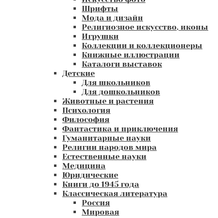
Шрифты
Мода и дизайн
Религиозное искусство, иконы
Игрушки
Коллекции и коллекционеры
Книжные иллюстрации
Каталоги выставок
Детские
Для школьников
Для дошкольников
Животные и растения
Психология
Философия
Фантастика и приключения
Гуманитарные науки
Религии народов мира
Естественные науки
Медицина
Юридические
Книги до 1945 года
Классическая литература
Россия
Мировая