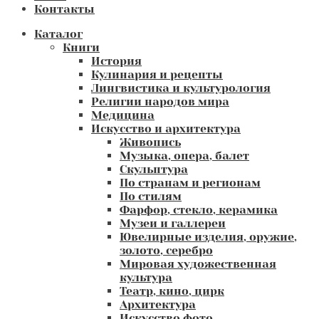
Контакты
Каталог
Книги
История
Кулинария и рецепты
Лингвистика и культурология
Религии народов мира
Медицина
Искусство и архитектура
Живопись
Музыка, опера, балет
Скульптура
По странам и регионам
По стилям
Фарфор, стекло, керамика
Музеи и галлереи
Ювелирные изделия, оружие,
золото, серебро
Мировая художественная
культура
Театр, кино, цирк
Архитектура
Искусство фото