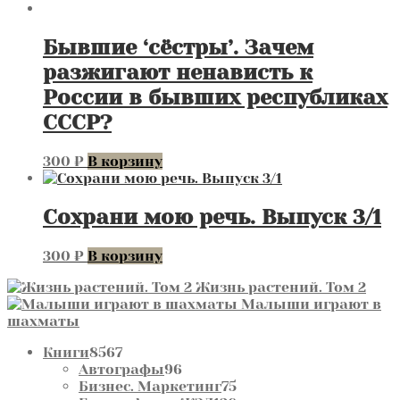
Бывшие ‘сёстры’. Зачем
разжигают ненависть к
России в бывших республиках
СССР?
300
₽
В корзину
Сохрани мою речь. Выпуск 3/1
300
₽
В корзину
Жизнь растений. Том 2
Малыши играют в
шахматы
8567
Книги
8567
товаров
96
Автографы
96
товаров
75
Бизнес. Маркетинг
75