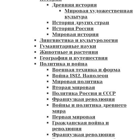
Древняя история
Мировая художественная
культура
История других стран
История России
Мировая история
Лингвистика и культурология
Гуманитарные науки
Животные и растения
География и путешествия
Политика и война
Военная техника и форма
Война 1812. Наполеон
Мировая политика
Вторая мировая
Политика Россия и СССР
Французкая революция
Войны и политика древнего
мира
Первая мировая
Гражданская война и
революция
Французкая революция