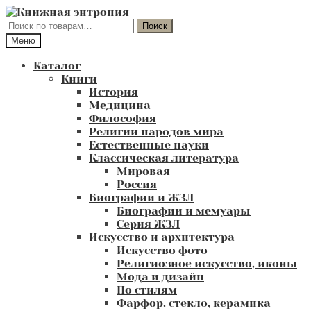
Перейти
Перейти
к
к
Искать:
Поиск
навигации
содержимому
Меню
Каталог
Книги
История
Медицина
Философия
Религии народов мира
Естественные науки
Классическая литература
Мировая
Россия
Биографии и ЖЗЛ
Биографии и мемуары
Серия ЖЗЛ
Искусство и архитектура
Искусство фото
Религиозное искусство, иконы
Мода и дизайн
По стилям
Фарфор, стекло, керамика