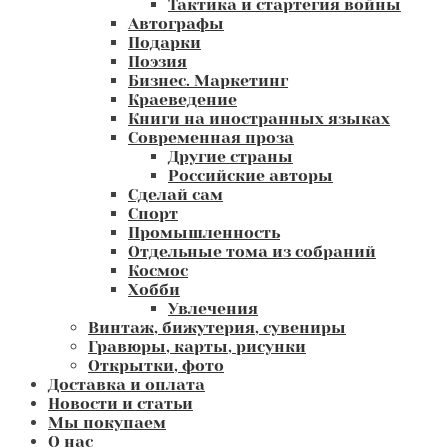
Тактика и стартегия войны
Автографы
Подарки
Поэзия
Бизнес. Маркетинг
Краеведение
Книги на иностранных языках
Современная проза
Другие страны
Российские авторы
Сделай сам
Спорт
Промышленность
Отдельные тома из собраний
Космос
Хобби
Увлечения
Винтаж, бижутерия, сувениры
Гравюры, карты, рисунки
Открытки, фото
Доставка и оплата
Новости и статьи
Мы покупаем
О нас