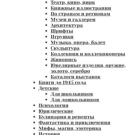
Театр, кино, цирк
Книжные иллюстрации
По странам и регионам
Музеи и галлереи
Архитектура
Шрифты
Игрушки
Музыка, опера, балет
Скульптура
Коллекции и коллекционеры
Живопись
Ювелирные изделия, оружие,
золото, серебро
Каталоги выставок
Книги до 1945 года
Детские
Для школьников
Для дошкольников
Психология
Юридические
Кулинария и рецепты
Фантастика и приключения
Мифы, магия, эзотерика
История