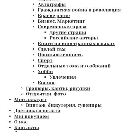
Автографы
Гражданская война и революция
Краеведение
Бизнес. Маркетинг
Современная проза
Другие страны
Российские авторы
Книги на иностранных языках
Сделай сам
Промышленность
Спорт
Отдельные тома из собраний
Хобби
Увлечения
Космос
Гравюры, карты, рисунки
Открытки, фото
Мой аккаунт
Винтаж, бижутерия, сувениры
Доставка и оплата
Мы покупаем
О нас
Контакты