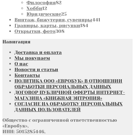
82
товара
Философия
82
12
товара
Хобби
12
товаров
25
Юридические
25
товаров
441
Винтаж, бижутерия, сувениры
441
184
товар
Гравюры, карты, рисунки
184
308
товара
Открытки, фото
308
товаров
Навигация
Доставка и оплата
Мы покупаем
О нас
Новости и статьи
Контакты
ПОЛИТИКА ООО «ЕВРОБУК» В ОТНОШЕНИИ
ОБРАБОТКИ ПЕРСОНАЛЬНЫХ ДАННЫХ
ДОГОВОР ПУБЛИЧНОЙ ОФЕРТЫ ИНТЕРНЕТ-
МАГАЗИНА «КНИЖНАЯ ЭНТРОПИЯ»
СОГЛАСИЕ НА ОБРАБОТКУ ПЕРСОНАЛЬНЫХ
ДАННЫХ ПОЛЬЗОВАТЕЛЕЙ
Общество с ограниченной ответственностью
«Евробук»,
ИНН: 5015285446,