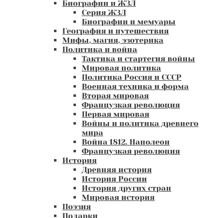
Биографии и ЖЗЛ
Серия ЖЗЛ
Биографии и мемуары
География и путешествия
Мифы, магия, эзотерика
Политика и война
Тактика и стартегия войны
Мировая политика
Политика Россия и СССР
Военная техника и форма
Вторая мировая
Французкая революция
Первая мировая
Войны и политика древнего
мира
Война 1812. Наполеон
Французкая революция
История
Древняя история
История России
История других стран
Мировая история
Поэзия
Подарки