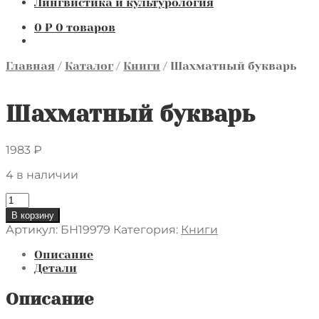
Лингвистика и культурология
0
₽
0 товаров
Главная
/
Каталог
/
Книги
/
Шахматный букварь
Шахматный букварь
1983
₽
4 в наличии
Количество
товара
В корзину
Шахматный
Артикул:
БН19979
Категория:
Книги
букварь
Описание
Детали
Описание