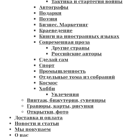
Тактика и стартегия войны
Автографы
Подарки
Поэзия
Бизнес. Маркетинг
Краеведение
Книги на иностранных языках
Современная проза
Другие страны
Российские авторы
Сделай сам
Спорт
Промышленность
Отдельные тома из собраний
Космос
Хобби
Увлечения
Винтаж, бижутерия, сувениры
Гравюры, карты, рисунки
Открытки, фото
Доставка и оплата
Новости и статьи
Мы покупаем
О нас