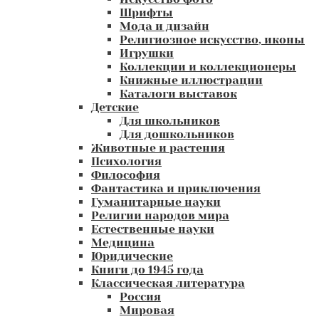
Шрифты
Мода и дизайн
Религиозное искусство, иконы
Игрушки
Коллекции и коллекционеры
Книжные иллюстрации
Каталоги выставок
Детские
Для школьников
Для дошкольников
Животные и растения
Психология
Философия
Фантастика и приключения
Гуманитарные науки
Религии народов мира
Естественные науки
Медицина
Юридические
Книги до 1945 года
Классическая литература
Россия
Мировая