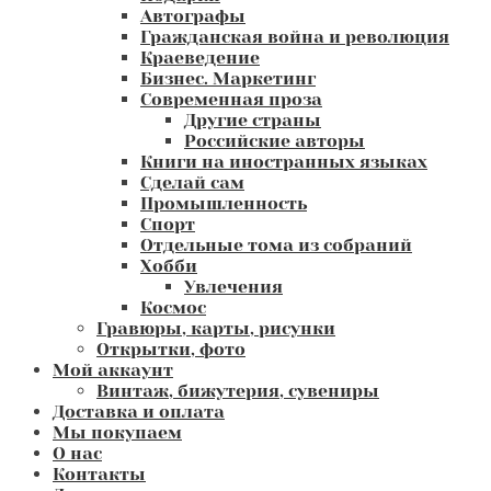
Автографы
Гражданская война и революция
Краеведение
Бизнес. Маркетинг
Современная проза
Другие страны
Российские авторы
Книги на иностранных языках
Сделай сам
Промышленность
Спорт
Отдельные тома из собраний
Хобби
Увлечения
Космос
Гравюры, карты, рисунки
Открытки, фото
Мой аккаунт
Винтаж, бижутерия, сувениры
Доставка и оплата
Мы покупаем
О нас
Контакты