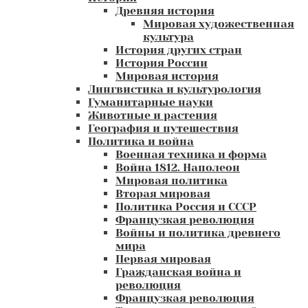
Древняя история
Мировая художественная
культура
История других стран
История России
Мировая история
Лингвистика и культурология
Гуманитарные науки
Животные и растения
География и путешествия
Политика и война
Военная техника и форма
Война 1812. Наполеон
Мировая политика
Вторая мировая
Политика Россия и СССР
Французкая революция
Войны и политика древнего
мира
Первая мировая
Гражданская война и
революция
Французкая революция