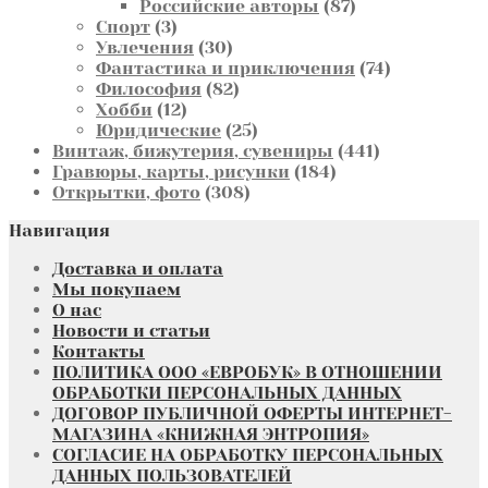
товаров
87
Российские авторы
87
3
товаров
Спорт
3
товара
30
Увлечения
30
товаров
74
Фантастика и приключения
74
82
товара
Философия
82
12
товара
Хобби
12
товаров
25
Юридические
25
товаров
441
Винтаж, бижутерия, сувениры
441
184
товар
Гравюры, карты, рисунки
184
308
товара
Открытки, фото
308
товаров
Навигация
Доставка и оплата
Мы покупаем
О нас
Новости и статьи
Контакты
ПОЛИТИКА ООО «ЕВРОБУК» В ОТНОШЕНИИ
ОБРАБОТКИ ПЕРСОНАЛЬНЫХ ДАННЫХ
ДОГОВОР ПУБЛИЧНОЙ ОФЕРТЫ ИНТЕРНЕТ-
МАГАЗИНА «КНИЖНАЯ ЭНТРОПИЯ»
СОГЛАСИЕ НА ОБРАБОТКУ ПЕРСОНАЛЬНЫХ
ДАННЫХ ПОЛЬЗОВАТЕЛЕЙ