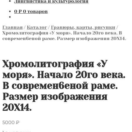
Лингвистика и культурология
0
₽
0 товаров
Главная
/
Каталог
/
Гравюры, карты, рисунки
/
Хромолитография «У моря». Начало 20го века. В
современ6еной раме. Размер изображения 20Х14.
Хромолитография «У
моря». Начало 20го века.
В современ6еной раме.
Размер изображения
20Х14.
5000
₽