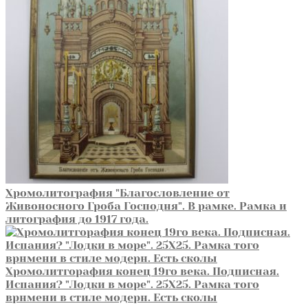
Хромолитография "Благословление от
Живоносного Гроба Господня". В рамке. Рамка и
литография до 1917 года.
Хромолитгорафия конец 19го века. Подписная.
Испания? "Лодки в море". 25Х25. Рамка того
врнмени в стиле модерн. Есть сколы