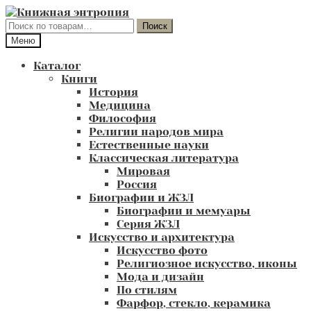
Перейти
Перейти
к
к
Искать:
Поиск
навигации
содержимому
Меню
Каталог
Книги
История
Медицина
Философия
Религии народов мира
Естественные науки
Классическая литература
Мировая
Россия
Биографии и ЖЗЛ
Биографии и мемуары
Серия ЖЗЛ
Искусство и архитектура
Искусство фото
Религиозное искусство, иконы
Мода и дизайн
По стилям
Фарфор, стекло, керамика