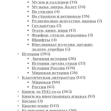
товара
34
Музеи и галлереи
34
товара
24
Музыка, опера, балет
24
4
товара
По стилям
4
товара
38
По странам и регионам
38
товаров
7
Религиозное искусство, иконы
7
7
това
Скульптура
7
товаров
17
Театр, кино, цирк
17
товаров
3
Фарфор, стекло, керамика
3
4
товара
Шрифты
4
товара
Ювелирные изделия, оружие,
5
золото, серебро
5
295
товаров
История
295
товаров
26
Древняя история
26
товаров
37
История других стран
37
179
товаров
История России
179
товаров
58
Мировая история
58
товаров
147
Классическая литература
147
80
товаров
Мировая
80
67
товаров
Россия
67
товаров
265
Книги до 1945 года
265
товаров
87
Книги на иностранных языках
87
3
товаров
Космос
3
товара
147
Краеведение
147
товаров
30
Кулинария и рецепты
30