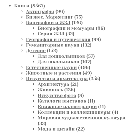
8567
Книги
8567
товаров
96
Автографы
96
товаров
75
Бизнес. Маркетинг
75
товаров
126
Биографии и ЖЗЛ
126
товаров
96
Биографии и мемуары
96
32
товаров
Серия ЖЗЛ
32
товара
99
География и путешествия
99
132
товаров
Гуманитарные науки
132
152
товара
Детские
152
товара
57
Для дошкольников
57
107
товаров
Для школьников
107
496
товаров
Естественные науки
496
товаров
49
Животные и растения
49
товаров
355
Искусство и архитектура
355
21
товаров
Архитектура
21
136
товар
Живопись
136
товаров
8
Искусство фото
8
товаров
11
Каталоги выставок
11
товаров
11
Книжные иллюстрации
11
товаров
4
Коллекции и коллекционеры
4
товар
Мировая художественная культура
33
33
товара
22
Мода и дизайн
22