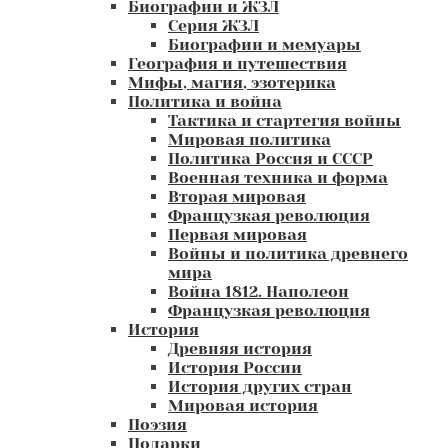
Биографии и ЖЗЛ
Серия ЖЗЛ
Биографии и мемуары
География и путешествия
Мифы, магия, эзотерика
Политика и война
Тактика и стартегия войны
Мировая политика
Политика Россия и СССР
Военная техника и форма
Вторая мировая
Французкая революция
Первая мировая
Войны и политика древнего
мира
Война 1812. Наполеон
Французкая революция
История
Древняя история
История России
История других стран
Мировая история
Поэзия
Подарки