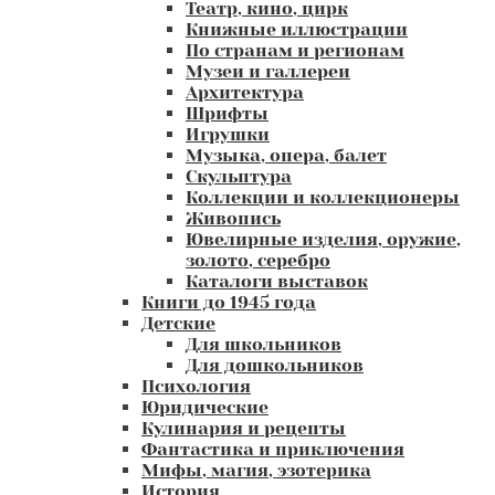
Театр, кино, цирк
Книжные иллюстрации
По странам и регионам
Музеи и галлереи
Архитектура
Шрифты
Игрушки
Музыка, опера, балет
Скульптура
Коллекции и коллекционеры
Живопись
Ювелирные изделия, оружие,
золото, серебро
Каталоги выставок
Книги до 1945 года
Детские
Для школьников
Для дошкольников
Психология
Юридические
Кулинария и рецепты
Фантастика и приключения
Мифы, магия, эзотерика
История