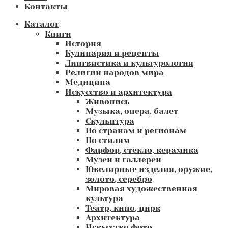
Контакты
Каталог
Книги
История
Кулинария и рецепты
Лингвистика и культурология
Религии народов мира
Медицина
Искусство и архитектура
Живопись
Музыка, опера, балет
Скульптура
По странам и регионам
По стилям
Фарфор, стекло, керамика
Музеи и галлереи
Ювелирные изделия, оружие,
золото, серебро
Мировая художественная
культура
Театр, кино, цирк
Архитектура
Искусство фото