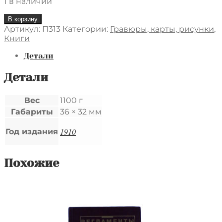
1 в наличии
Количество
В корзину
товара
Артикул:
П313
Категории:
Гравюры, карты, рисунки
,
Хромолитография
Книги
"У
моря".
Детали
Начало
20го
Детали
века.
В
Вес
1100 г
современ6еной
Габариты
36 × 32 мм
раме.
Размер
1910
изображения
Год издания
20Х14.
Похожие