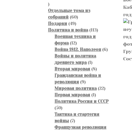
47
Каб
товаров
Отдельные тома из
год
60
собраний
60
49
товаров
Подарки
49
товаров
113
Политика и война
113
товаров
Военная техника и
12
форма
12
товаров
6
Война 1812. Наполеон
6
Гру
товаров
Войны и политика
Сос
1
древнего мира
1
товар
8
Вторая мировая
8
товаров
Гражданская война и
9
революция
9
товаров
22
Мировая политика
22
1
товара
Первая мировая
1
товар
Политика Россия и СССР
50
50
товаров
Тактика и стартегия
7
войны
7
товаров
Французкая революция