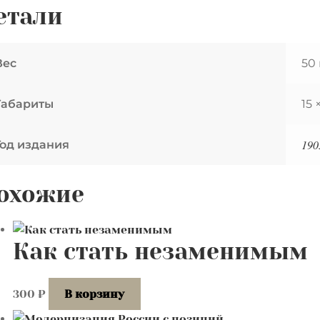
етали
яка.
рытке.
Вес
50 
0е
ы
Габариты
15 
езана.
х8
190
Год издания
охожие
Как стать незаменимым
300
₽
В корзину