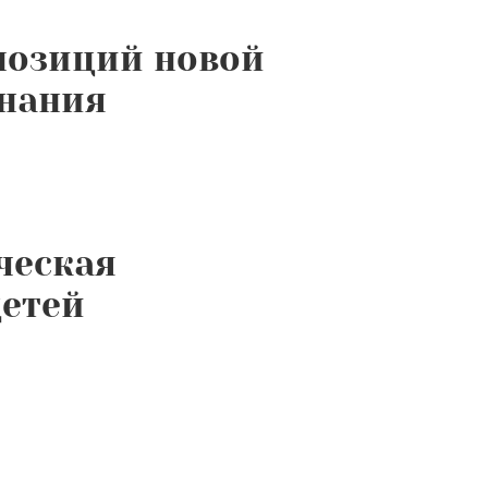
позиций новой
нания
ческая
детей