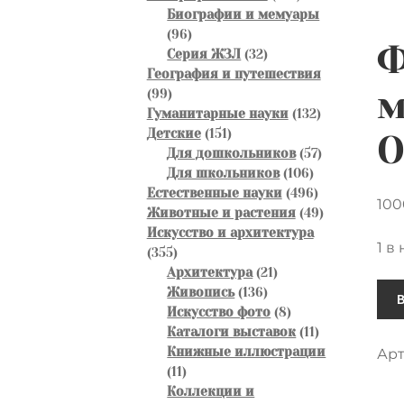
товаров
Биографии и мемуары
96
96
Ф
товаров
32
Серия ЖЗЛ
32
товара
География и путешествия
м
99
99
товаров
132
Гуманитарные науки
132
151
товара
Детские
151
О
товар
57
Для дошкольников
57
106
товаров
Для школьников
106
товаров
496
Естественные науки
496
10
товаров
49
Животные и растения
49
товаров
Искусство и архитектура
1 в
355
355
товаров
21
Архитектура
21
Кол
136
товар
Живопись
136
тов
товаров
8
Искусство фото
8
товаров
11
Каталоги выставок
11
Фо
товаров
Книжные иллюстрации
Арт
мал
11
11
в
товаров
Коллекции и
фо