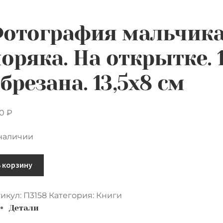
отография мальчика
оряка. На открытке. 
брезана. 13,5х8 см
00
₽
 наличии
ичество
В корзину
ара
тография
икул:
П3158
Категория:
Книги
ьчика
Детали
рме