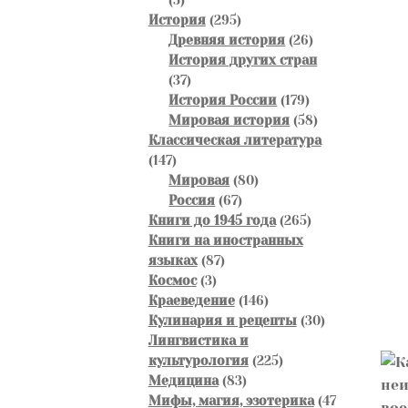
товаров
295
История
295
товаров
26
Древняя история
26
товаров
История других стран
37
37
товаров
179
История России
179
товаров
58
Мировая история
58
товаров
Классическая литература
147
147
товаров
80
Мировая
80
67
товаров
Россия
67
товаров
265
Книги до 1945 года
265
товаров
Книги на иностранных
87
языках
87
3
товаров
Космос
3
товара
146
Краеведение
146
товаров
30
Кулинария и рецепты
30
товаров
Лингвистика и
225
культурология
225
83
товаров
Медицина
83
товара
Мифы, магия, эзотерика
47