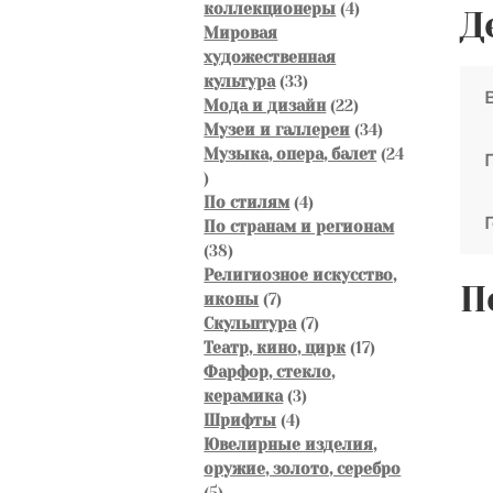
4
коллекционеры
4
Д
мор
товара
Мировая
На
художественная
отк
33
культура
33
товара
22
Мода и дизайн
22
190
товара
34
Музеи и галлереи
34
год
товара
Музыка, опера, балет
24
Обр
24
13,5
товара
4
По стилям
4
см
товара
По странам и регионам
38
38
товаров
Религиозное искусство,
П
7
иконы
7
товаров
7
Скульптура
7
товаров
17
Театр, кино, цирк
17
товаров
Фарфор, стекло,
3
керамика
3
4
товара
Шрифты
4
товара
Ювелирные изделия,
оружие, золото, серебро
5
5