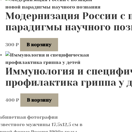
Модернизация России с 
парадигмы научного поз
300
₽
В корзину
Иммунология и специфи
профилактика гриппа у 
400
₽
В корзину