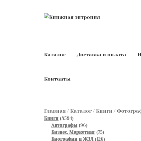
Перейти
Перейти
к
к
навигации
содержимому
Каталог
Доставка и оплата
Н
Контакты
Главная
/
Каталог
/
Книги
/
Фотограф
8594
Книги
8594
товара
96
Автографы
96
товаров
75
Бизнес. Маркетинг
75
товаров
126
Биографии и ЖЗЛ
126