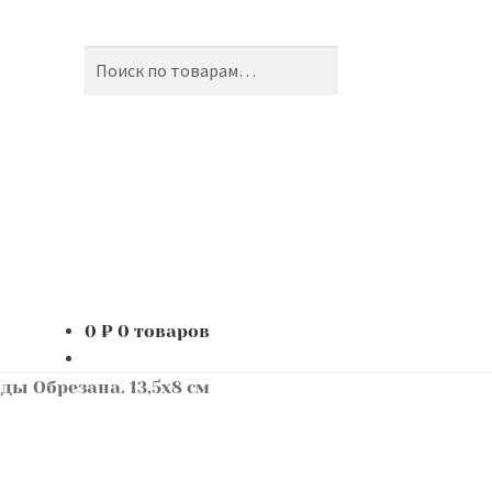
Поиск
Искать:
0
₽
0 товаров
ды Обрезана. 13,5х8 см