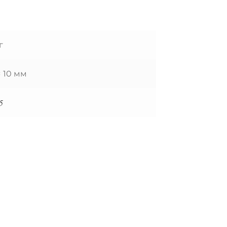
г
× 10 мм
5