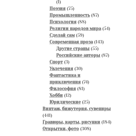
1
1
товар
75
Поэзия
75
товаров
87
Промышленность
87
88
товаров
Психология
88
товаров
54
Религии народов мира
54
59
товара
Сделай сам
59
товаров
143
Современная проза
143
55
товара
Другие страны
55
товаров
87
Российские авторы
87
3
товаров
Спорт
3
товара
30
Увлечения
30
товаров
Фантастика и
74
приключения
74
81
товара
Философия
81
12
товар
Хобби
12
товаров
25
Юридические
25
товаров
Винтаж, бижутерия, сувениры
441
441
товар
184
Гравюры, карты, рисунки
184
308
товара
Открытки, фото
308
товаров