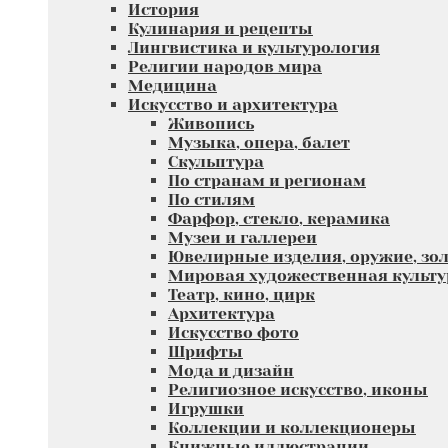
История
Кулинария и рецепты
Лингвистика и культурология
Религии народов мира
Медицина
Искусство и архитектура
Живопись
Музыка, опера, балет
Скульптура
По странам и регионам
По стилям
Фарфор, стекло, керамика
Музеи и галлереи
Ювелирные изделия, оружие, зол
Мировая художественная культу
Театр, кино, цирк
Архитектура
Искусство фото
Шрифты
Мода и дизайн
Религиозное искусство, иконы
Игрушки
Коллекции и коллекционеры
Книжные иллюстрации