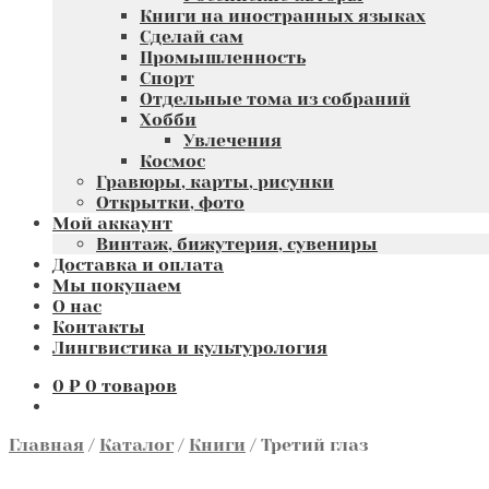
Книги на иностранных языках
Сделай сам
Промышленность
Спорт
Отдельные тома из собраний
Хобби
Увлечения
Космос
Гравюры, карты, рисунки
Открытки, фото
Мой аккаунт
Винтаж, бижутерия, сувениры
Доставка и оплата
Мы покупаем
О нас
Контакты
Лингвистика и культурология
0
₽
0 товаров
Главная
/
Каталог
/
Книги
/
Третий глаз