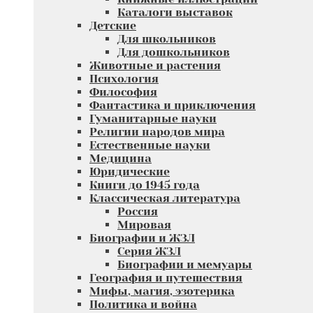
Каталоги выставок
Детские
Для школьников
Для дошкольников
Животные и растения
Психология
Философия
Фантастика и приключения
Гуманитарные науки
Религии народов мира
Естественные науки
Медицина
Юридические
Книги до 1945 года
Классическая литература
Россия
Мировая
Биографии и ЖЗЛ
Серия ЖЗЛ
Биографии и мемуары
География и путешествия
Мифы, магия, эзотерика
Политика и война