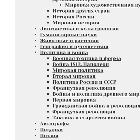
Мировая художественная к
История других стран
История России
Мировая история
Лингвистика и культурология
Гуманитарные науки
Животные и растения
География и путешествия
Политика и война
Военная техника и форма
Война 1812. Наполеон
Мировая политика
Вторая мировая
Политика Россия и СССР
Французкая революция
Войны и политика древнего мир
Первая мировая
Гражданская война и революци
Французкая революция
Тактика и стартегия войны
Автографы
Подарки
Поэзия