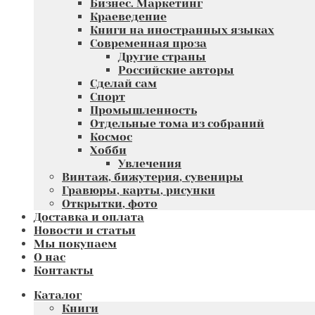
Бизнес. Маркетинг
Краеведение
Книги на иностранных языках
Современная проза
Другие страны
Российские авторы
Сделай сам
Спорт
Промышленность
Отдельные тома из собраний
Космос
Хобби
Увлечения
Винтаж, бижутерия, сувениры
Гравюры, карты, рисунки
Открытки, фото
Доставка и оплата
Новости и статьи
Мы покупаем
О нас
Контакты
Каталог
Книги