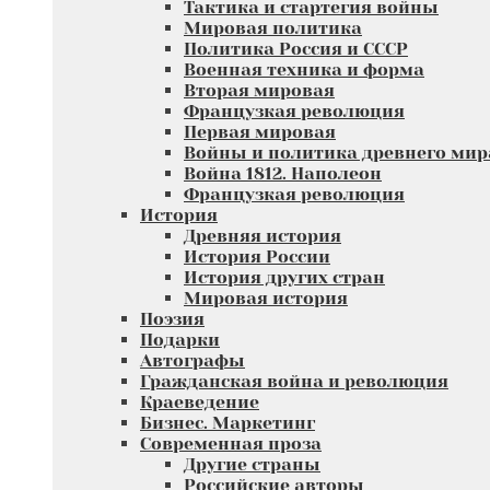
Тактика и стартегия войны
Мировая политика
Политика Россия и СССР
Военная техника и форма
Вторая мировая
Французкая революция
Первая мировая
Войны и политика древнего мир
Война 1812. Наполеон
Французкая революция
История
Древняя история
История России
История других стран
Мировая история
Поэзия
Подарки
Автографы
Гражданская война и революция
Краеведение
Бизнес. Маркетинг
Современная проза
Другие страны
Российские авторы