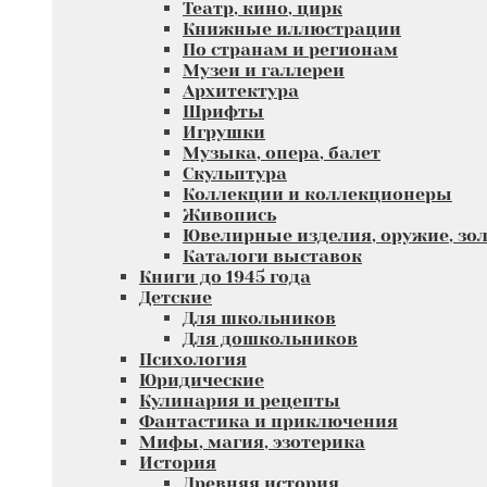
Театр, кино, цирк
Книжные иллюстрации
По странам и регионам
Музеи и галлереи
Архитектура
Шрифты
Игрушки
Музыка, опера, балет
Скульптура
Коллекции и коллекционеры
Живопись
Ювелирные изделия, оружие, зол
Каталоги выставок
Книги до 1945 года
Детские
Для школьников
Для дошкольников
Психология
Юридические
Кулинария и рецепты
Фантастика и приключения
Мифы, магия, эзотерика
История
Древняя история