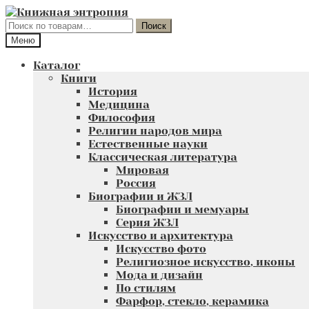
Перейти
Перейти
к
к
Искать:
Поиск
навигации
содержимому
Меню
Каталог
Книги
История
Медицина
Философия
Религии народов мира
Естественные науки
Классическая литература
Мировая
Россия
Биографии и ЖЗЛ
Биографии и мемуары
Серия ЖЗЛ
Искусство и архитектура
Искусство фото
Религиозное искусство, иконы
Мода и дизайн
По стилям
Фарфор, стекло, керамика