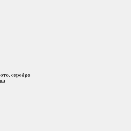
ото, серебро
ра