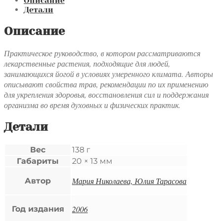
для
Описание
йоги,
Детали
опыт
адаптации
Описание
к
умеренной
Практическое руководство, в котором рассматриваются
зоне
лекарственные растения, подходящие для людей,
занимающихся йогой в условиях умеренного климата. Авторы
описывают свойства трав, рекомендации по их применению
для укрепления здоровья, восстановления сил и поддержания
организма во время духовных и физических практик.
Детали
Вес
138 г
Габариты
20 × 13 мм
Мария Николаева, Юлия Тарасова
Автор
2006
Год издания