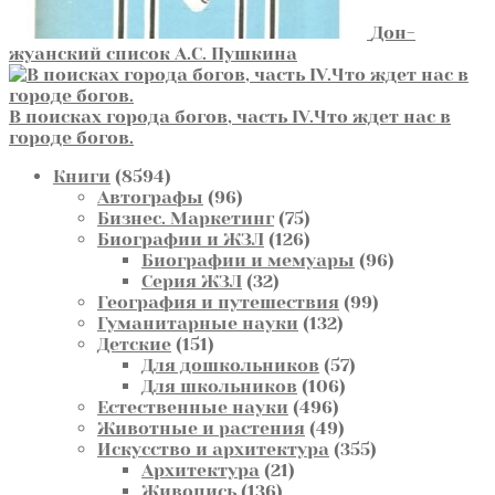
Дон-
жуанский список А.С. Пушкина
В поисках города богов, часть IV.Что ждет нас в
городе богов.
8594
Книги
8594
товара
96
Автографы
96
товаров
75
Бизнес. Маркетинг
75
товаров
126
Биографии и ЖЗЛ
126
товаров
96
Биографии и мемуары
96
32
товаров
Серия ЖЗЛ
32
товара
99
География и путешествия
99
132
товаров
Гуманитарные науки
132
151
товара
Детские
151
товар
57
Для дошкольников
57
106
товаров
Для школьников
106
496
товаров
Естественные науки
496
товаров
49
Животные и растения
49
товаров
355
Искусство и архитектура
355
21
товаров
Архитектура
21
136
товар
Живопись
136