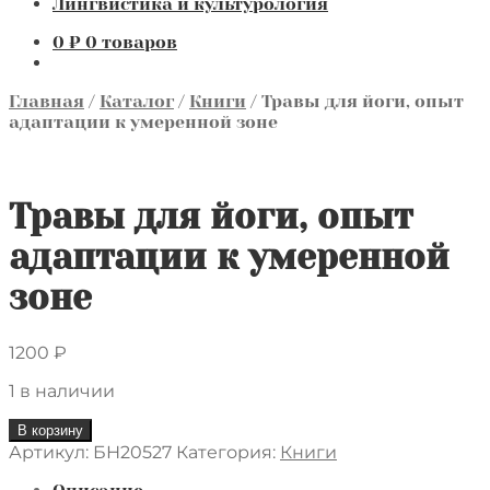
Лингвистика и культурология
0
₽
0 товаров
Главная
/
Каталог
/
Книги
/
Травы для йоги, опыт
адаптации к умеренной зоне
Травы для йоги, опыт
адаптации к умеренной
зоне
1200
₽
1 в наличии
Количество
В корзину
товара
Артикул:
БН20527
Категория:
Книги
Травы