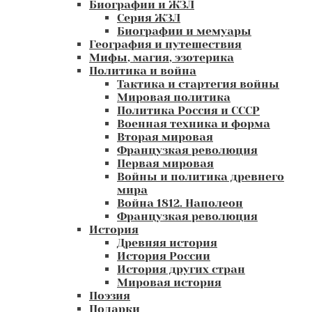
Биографии и ЖЗЛ
Серия ЖЗЛ
Биографии и мемуары
География и путешествия
Мифы, магия, эзотерика
Политика и война
Тактика и стартегия войны
Мировая политика
Политика Россия и СССР
Военная техника и форма
Вторая мировая
Французкая революция
Первая мировая
Войны и политика древнего
мира
Война 1812. Наполеон
Французкая революция
История
Древняя история
История России
История других стран
Мировая история
Поэзия
Подарки