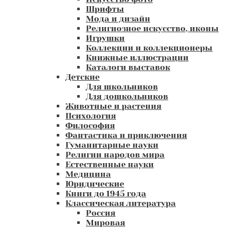
Шрифты
Мода и дизайн
Религиозное искусство, иконы
Игрушки
Коллекции и коллекционеры
Книжные иллюстрации
Каталоги выставок
Детские
Для школьников
Для дошкольников
Животные и растения
Психология
Философия
Фантастика и приключения
Гуманитарные науки
Религии народов мира
Естественные науки
Медицина
Юридические
Книги до 1945 года
Классическая литература
Россия
Мировая