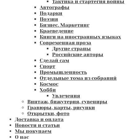
Тактика и стартегия войны
Автографы
Подарки
Поэзия
Бизнес. Маркетинг
Краеведение
Книги на иностранных языках
Современная проза
Другие страны
Российские авторы
Сделай сам
Спорт
Промышленность
Отдельные тома из собраний
Космос
Хобби
Увлечения
Винтаж, бижутерия, сувениры
Гравюры, карты, рисунки
Открытки, фото
Доставка и оплата
Новости и статьи
Мы покупаем
О нас