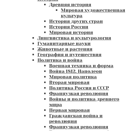
Древняя история
Мировая художественная
культура
История других стран
История России
Мировая история
Лингвистика и культурология
Гуманитарные науки
Животные и растения
География и путешествия
Политика и война
Военная техника и форма
Война 1812. Наполеон
Мировая политика
Вторая мировая
Политика Россия и СССР
Французкая революция
Войны и политика древнего
мира
Первая мировая
Гражданская война и
революция
Французкая революция