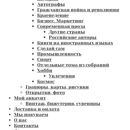
Автографы
Гражданская война и революция
Краеведение
Бизнес. Маркетинг
Современная проза
Другие страны
Российские авторы
Книги на иностранных языках
Сделай сам
Промышленность
Спорт
Отдельные тома из собраний
Хобби
Увлечения
Космос
Гравюры, карты, рисунки
Открытки, фото
Мой аккаунт
Винтаж, бижутерия, сувениры
Доставка и оплата
Мы покупаем
О нас
Контакты