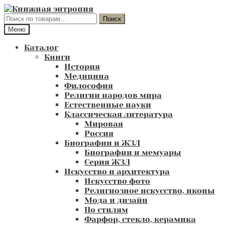
Перейти
Перейти
к
к
Искать:
Поиск
навигации
содержимому
Меню
Каталог
Книги
История
Медицина
Философия
Религии народов мира
Естественные науки
Классическая литература
Мировая
Россия
Биографии и ЖЗЛ
Биографии и мемуары
Серия ЖЗЛ
Искусство и архитектура
Искусство фото
Религиозное искусство, иконы
Мода и дизайн
По стилям
Фарфор, стекло, керамика