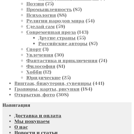
75
товар
Поэзия
75
товаров
87
Промышленность
87
88
товаров
Психология
88
товаров
54
Религии народов мира
54
59
товара
Сделай сам
59
товаров
143
Современная проза
143
55
товара
Другие страны
55
товаров
87
Российские авторы
87
3
товаров
Спорт
3
товара
30
Увлечения
30
товаров
74
Фантастика и приключения
74
81
товара
Философия
81
12
товар
Хобби
12
товаров
25
Юридические
25
товаров
441
Винтаж, бижутерия, сувениры
441
184
товар
Гравюры, карты, рисунки
184
308
товара
Открытки, фото
308
товаров
Навигация
Доставка и оплата
Мы покупаем
О нас
Новости и статьи