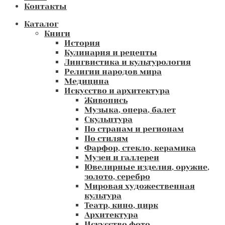
Контакты
Каталог
Книги
История
Кулинария и рецепты
Лингвистика и культурология
Религии народов мира
Медицина
Искусство и архитектура
Живопись
Музыка, опера, балет
Скульптура
По странам и регионам
По стилям
Фарфор, стекло, керамика
Музеи и галлереи
Ювелирные изделия, оружие,
золото, серебро
Мировая художественная
культура
Театр, кино, цирк
Архитектура
Искусство фото