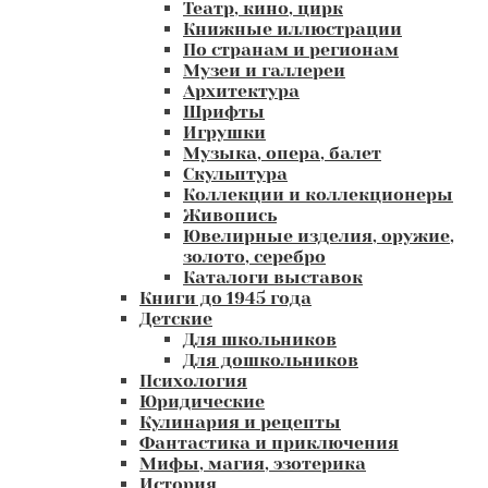
Театр, кино, цирк
Книжные иллюстрации
По странам и регионам
Музеи и галлереи
Архитектура
Шрифты
Игрушки
Музыка, опера, балет
Скульптура
Коллекции и коллекционеры
Живопись
Ювелирные изделия, оружие,
золото, серебро
Каталоги выставок
Книги до 1945 года
Детские
Для школьников
Для дошкольников
Психология
Юридические
Кулинария и рецепты
Фантастика и приключения
Мифы, магия, эзотерика
История