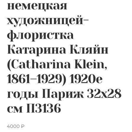
немецкая
художницей-
флористка
Катарина Кляйн
(Catharina Klein,
1861–1929) 1920е
годы Париж 32х28
см П3136
4000
₽