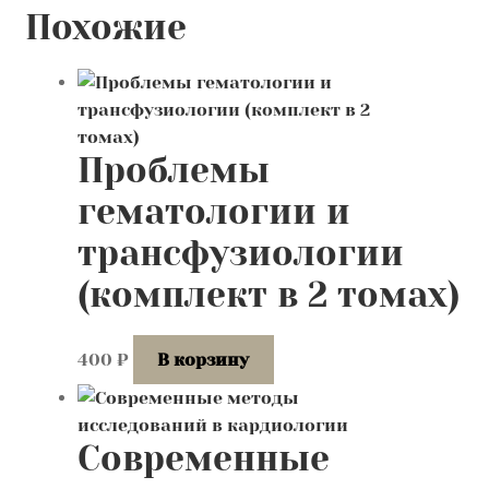
Катарина
Похожие
Кляйн
(Catharina
Klein,
1861–
1929)
Проблемы
1920е
годы
гематологии и
Париж
трансфузиологии
32х28
см
(комплект в 2 томах)
П3136
400
₽
В корзину
Современные