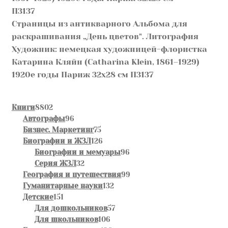
Страницы из антикварного Альбома для
раскрашивания „День цветов". Литография
Художник: немецкая художницей-флористка
Катарина Кляйн (Catharina Klein, 1861–1929)
1920е годы Париж 32х28 см П3137
8802
Книги
8802
товара
96
Автографы
96
товаров
75
Бизнес. Маркетинг
75
товаров
126
Биографии и ЖЗЛ
126
товаров
96
Биографии и мемуары
96
32
товаров
Серия ЖЗЛ
32
товара
99
География и путешествия
99
132
товаров
Гуманитарные науки
132
151
товара
Детские
151
товар
57
Для дошкольников
57
106
товаров
Для школьников
106