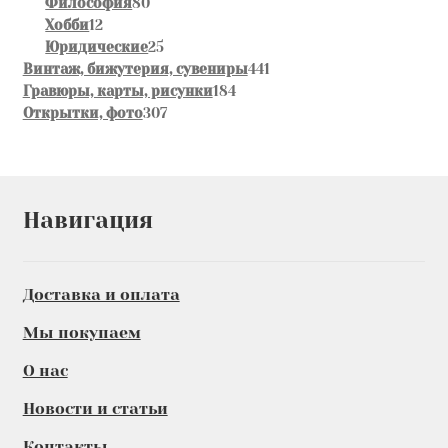
80
товара
Философия
80
12
товаров
Хобби
12
товаров
25
Юридические
25
товаров
441
Винтаж, бижутерия, сувениры
441
184
товар
Гравюры, карты, рисунки
184
307
товара
Открытки, фото
307
товаров
Навигация
Доставка и оплата
Мы покупаем
О нас
Новости и статьи
Контакты