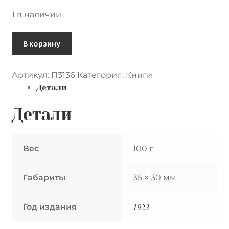
1 в наличии
Количество
В корзину
товара
Страницы
Артикул:
П3136
Категория:
Книги
из
Детали
антикварного
Альбома
Детали
для
раскрашивания
„День
Вес
100 г
цветов".
Литография
Габариты
35 × 30 мм
Художник:
немецкая
художницей-
1923
Год издания
флористка