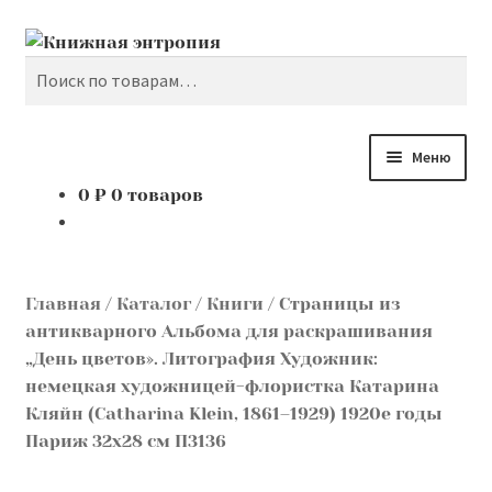
Поиск
Перейти
Перейти
к
к
Искать:
навигации
содержимому
Меню
0
₽
0 товаров
Каталог
Мой аккаунт
Главная
/
Каталог
/
Книги
/
Страницы из
Доставка и оплата
антикварного Альбома для раскрашивания
„День цветов». Литография Художник:
Мы покупаем
немецкая художницей-флористка Катарина
Кляйн (Catharina Klein, 1861–1929) 1920е годы
Париж 32х28 см П3136
О нас